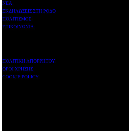
ΝΕΑ
ΕΚΔΗΛΩΣΕΙΣ ΣΤΗ ΡΟΔΟ
ΠΟΛΙΤΙΣΜΟΣ
ΕΠΙΚΟΙΝΩΝΙΑ
ΧΡΗΣΙΜΟΙ ΣΥΝΔΕΣΜΟΙ
ΠΟΛΙΤΙΚΗ ΑΠΟΡΡΗΤΟΥ
ΟΡΟΙ ΧΡΗΣΗΣ
COOKIE POLICY
Subtitle
NEWSLETTER
Some description text for this item
Εγγραφείτε στο Newsletter μας για να μαθαίνετε πρώτοι τα νέα του