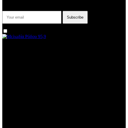
σταθμού μας!
I agree that my submitted data is being collected and stored.
We are an independent, non-profit, online radio Broadcasting 24/7
live from London, New York, Los Angeles, beyond
Subtitle
Install our free App:
Some description text for this item
Subtitle