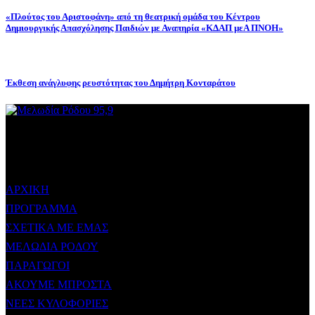
«Πλούτος του Αριστοφάνη» από τη θεατρική ομάδα του Κέντρου
Δημιουργικής Απασχόλησης Παιδιών με Αναπηρία «ΚΔΑΠ μεΑ ΠΝΟΗ»
Έκθεση ανάγλυφης ρευστότητας του Δημήτρη Κονταράτου
ΜΕΝΟΥ
ΑΡΧΙΚΗ
ΠΡΟΓΡΑΜΜΑ
ΣΧΕΤΙΚΑ ΜΕ ΕΜΑΣ
ΜΕΛΩΔΙΑ ΡΟΔΟΥ
ΠΑΡΑΓΩΓΟΙ
ΑΚΟΥΜΕ ΜΠΡΟΣΤΑ
ΝΕΕΣ ΚΥΛΟΦΟΡΙΕΣ