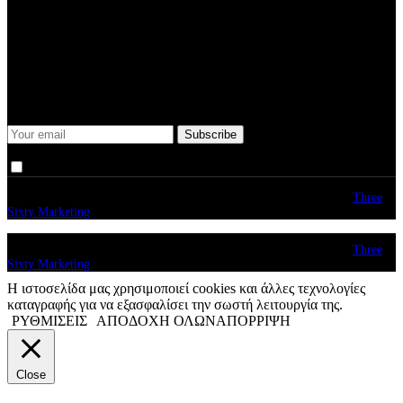
Submit
Some description text for this item
Keep me up-to-date via email with the latest news, pre-sales and
more from Rare Radio Store
I agree that my submitted data is being collected and stored.
© copyright 2026. All Rights Reserved. Design & Development by
Three
Sixty Marketing
© copyright 2026. All Rights Reserved. Design & Development by
Three
Sixty Marketing
Η ιστοσελίδα μας χρησιμοποιεί cookies και άλλες τεχνολογίες
καταγραφής για να εξασφαλίσει την σωστή λειτουργία της.
ΡΥΘΜΙΣΕΙΣ
ΑΠΟΔΟΧΗ ΟΛΩΝ
ΑΠΟΡΡΙΨΗ
Close