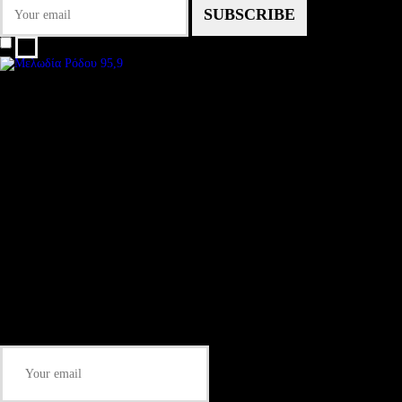
I agree that my submitted data is being collected and stored.
We are an independent, non-profit, online radio Broadcasting 24/7 live from
London, New York, Los Angeles, beyond
Subtitle
Install our free App:
Some description text for this item
Subtitle
Submit
Some description text for this item
Keep me up-to-date via email with the latest news, pre-sales and more from
Rare Radio Store