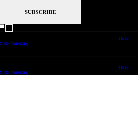
I agree that my submitted data is being collected and stored.
© copyright 2026. All Rights Reserved. Design & Development by
Three
Sixty Marketing
© copyright 2026. All Rights Reserved. Design & Development by
Three
Sixty Marketing