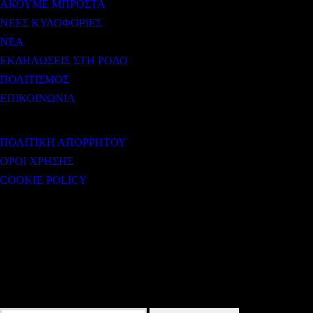
ΑΚΟΥΜΕ ΜΠΡΟΣΤΑ
ΝΕΕΣ ΚΥΛΟΦΟΡΙΕΣ
ΝΕΑ
ΕΚΔΗΛΩΣΕΙΣ ΣΤΗ ΡΟΔΟ
ΠΟΛΙΤΙΣΜΟΣ
ΕΠΙΚΟΙΝΩΝΙΑ
ΧΡΗΣΙΜΟΙ ΣΥΝΔΕΣΜΟΙ
ΠΟΛΙΤΙΚΗ ΑΠΟΡΡΗΤΟΥ
ΟΡΟΙ ΧΡΗΣΗΣ
COOKIE POLICY
Subtitle
NEWSLETTER
Some description text for this item
Εγγραφείτε στο Newsletter μας για να μαθαίνετε πρώτοι τα νέα του σταθμού
μας!