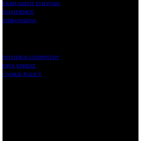
ΕΚΔΗΛΩΣΕΙΣ ΣΤΗ ΡΟΔΟ
ΠΟΛΙΤΙΣΜΟΣ
ΕΠΙΚΟΙΝΩΝΙΑ
ΧΡΗΣΙΜΟΙ ΣΥΝΔΕΣΜΟΙ
ΠΟΛΙΤΙΚΗ ΑΠΟΡΡΗΤΟΥ
ΟΡΟΙ ΧΡΗΣΗΣ
COOKIE POLICY
Subtitle
NEWSLETTER
Some description text for this item
Εγγραφείτε στο Newsletter μας για να μαθαίνετε πρώτοι τα νέα του
σταθμού μας!