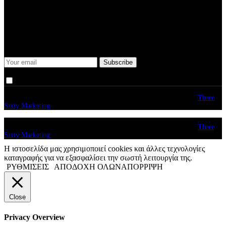
Some description text for this item
Keep me up-to-date via email with the latest news, pre-sales and
more from Rare Radio Store
I agree that my submitted data is being collected and stored.
© copyright 2026. All Rights Reserved. Design & Development by
Three
Sixty Marketing
© copyright 2026. All Rights Reserved. Design & Development by
Three
Sixty Marketing
Η ιστοσελίδα μας χρησιμοποιεί cookies και άλλες τεχνολογίες
καταγραφής για να εξασφαλίσει την σωστή λειτουργία της.
ΡΥΘΜΙΣΕΙΣ
ΑΠΟΔΟΧΗ ΟΛΩΝ
ΑΠΟΡΡΙΨΗ
Close
Privacy Overview