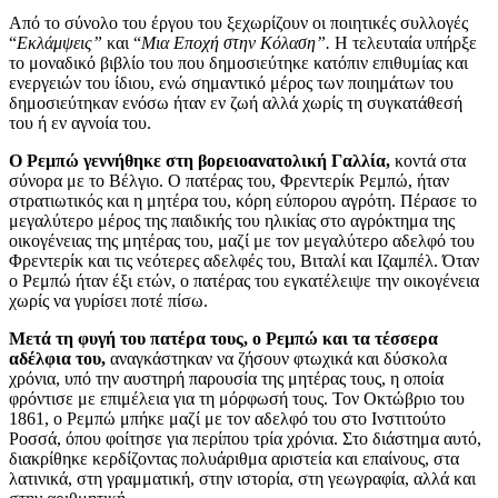
Από το σύνολο του έργου του ξεχωρίζουν οι ποιητικές συλλογές
“
Εκλάμψεις”
και “
Μια Εποχή στην Κόλαση”.
Η τελευταία υπήρξε
το μοναδικό βιβλίο του που δημοσιεύτηκε κατόπιν επιθυμίας και
ενεργειών του ίδιου, ενώ σημαντικό μέρος των ποιημάτων του
δημοσιεύτηκαν ενόσω ήταν εν ζωή αλλά χωρίς τη συγκατάθεσή
του ή εν αγνοία του.
Ο Ρεμπώ γεννήθηκε στη βορειοανατολική Γαλλία,
κοντά στα
σύνορα με το Βέλγιο. Ο πατέρας του, Φρεντερίκ Ρεμπώ, ήταν
στρατιωτικός και η μητέρα του, κόρη εύπορου αγρότη. Πέρασε το
μεγαλύτερο μέρος της παιδικής του ηλικίας στο αγρόκτημα της
οικογένειας της μητέρας του, μαζί με τον μεγαλύτερο αδελφό του
Φρεντερίκ και τις νεότερες αδελφές του, Βιταλί και Ιζαμπέλ. Όταν
ο Ρεμπώ ήταν έξι ετών, ο πατέρας του εγκατέλειψε την οικογένεια
χωρίς να γυρίσει ποτέ πίσω.
Μετά τη φυγή του πατέρα τους, ο Ρεμπώ και τα τέσσερα
αδέλφια του,
αναγκάστηκαν να ζήσουν φτωχικά και δύσκολα
χρόνια, υπό την αυστηρή παρουσία της μητέρας τους, η οποία
φρόντισε με επιμέλεια για τη μόρφωσή τους. Τον Οκτώβριο του
1861, ο Ρεμπώ μπήκε μαζί με τον αδελφό του στο Ινστιτούτο
Ροσσά, όπου φοίτησε για περίπου τρία χρόνια. Στο διάστημα αυτό,
διακρίθηκε κερδίζοντας πολυάριθμα αριστεία και επαίνους, στα
λατινικά, στη γραμματική, στην ιστορία, στη γεωγραφία, αλλά και