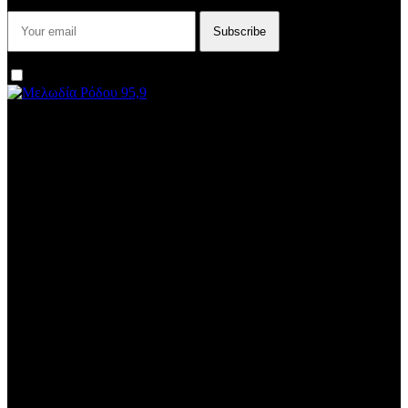
I agree that my submitted data is being collected and stored.
We are an independent, non-profit, online radio Broadcasting 24/7
live from London, New York, Los Angeles, beyond
Subtitle
Install our free App:
Some description text for this item
Subtitle
Submit