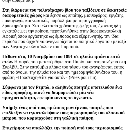
στην αριθμητική.
Στη διάρκεια του πολυτάραχου βίου του ταξίδεψε σε δεκατρείς
διαφορετικές χώρες
και έζησε ως επαίτης, μισθοφόρος, εργάτης,
παιδαγωγός και ναυτικός, παράλληλα με τη συγγραφική
δραστηριότητα. Στα τελευταία χρόνια της ζωής του, έχοντας ήδη
εγκαταλείψει την ποίηση, περιπλανήθηκε στην βορειοανατολική
Αφρική όπου εργάστηκε ως έμπορος και εξερευνητής, την ίδια
περίοδο που άρχισε να αναγνωρίζεται το ποιητικό έργο του μεταξύ
των λογοτεχνικών κύκλων του Παρισιού.
Πέθανε στις 10 Νοεμβρίου του 1891 σε ηλικία τριάντα επτά
ετών.
Η σορός του μεταφέρθηκε στο Παρίσι και στη συνέχεια στη
Σαρλβίλ. Στην επιτύμβια πλάκα του τάφου του αναγράφεται εκτός
από το όνομα, την ηλικία του και την ημερομηνία θανάτου του, η
φράση «Προσευχηθείτε για αυτόν» (Priez pour lui).
Σύμφωνα με τον Ρεμπώ, ο αληθινός ποιητής αποτελούσε ένα
είδος προφήτη, ικανό να διαμορφώσει μία νέα
πραγματικότητα, εφευρίσκοντας το άγνωστο.
Υπήρξε ένας από τους πρώτους μοντέρνους ποιητές που
επιδίωξαν να εγκαταλείψουν τους περιορισμούς του κλασικού
μέτρου, που κυριαρχούσε στη γαλλική ποίηση.
Επιχείρησε να απαλλάξει την ποίησή από τους περιορισμούς