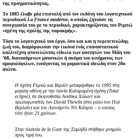
της πραγματικότητας.
Το 1885 έλαβε μία επιστολή από τον εκδότη του λογοτεχνικού
περιοδικού
La France moderne
, ο οποίος ζητούσε τη
συνεργασία του με το περιοδικό, χαρακτηρίζοντας τον Ρεμπώ
«ηγέτη της σχολής της παρακμής».
Τόσο το λογοτεχνικό του έργο, όσο και και η περιπετειώδης
ζωή του, διαμόρφωσαν την εικόνα ενός επαναστατικού
καλλιτέχνη αποτελώντας είδωλο των φοιτητών του Μάη του
’68, διανοούμενων μουσικών ή ακόμα του κινήματος των
ομοφυλόφιλων, εισάγοντας τα ρομαντικά ιδεώδη στον 20ο
αιώνα.
Η σχέση Ρεμπώ και Βερλέν μεταφέρθηκε το 1995 στη
μεγάλη οθόνη με την ταινία Καταραμένη σχέση (Total
eclipse), σε σκηνοθεσία Ανιέσκα Χόλαντ και
πρωταγωνιστές τον David Thewlis (στο ρόλο του Πολ
Βερλαίν) και τον Λεονάρντο Ντι Κάπριο – ο οποίος
τότε ήταν 21 χρόνων.
Στην πλατεία de la Gare της Σαρλβίλ στήθηκε μνημείο
προς τιμή του.