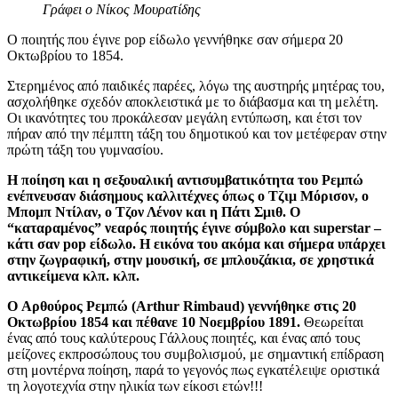
Γράφει ο Νίκος Μουρατίδης
Ο ποιητής που έγινε pop είδωλο γεννήθηκε σαν σήμερα 20
Οκτωβρίου το 1854.
Στερημένος από παιδικές παρέες, λόγω της αυστηρής μητέρας του,
ασχολήθηκε σχεδόν αποκλειστικά με το διάβασμα και τη μελέτη.
Οι ικανότητες του προκάλεσαν μεγάλη εντύπωση, και έτσι τον
πήραν από την πέμπτη τάξη του δημοτικού και τον μετέφεραν στην
πρώτη τάξη του γυμνασίου.
Η ποίηση και η σεξουαλική αντισυμβατικότητα του Ρεμπώ
ενέπνευσαν διάσημους καλλιτέχνες όπως ο Τζιμ Μόρισον, ο
Μπομπ Ντίλαν, ο Τζον Λένον και η Πάτι Σμιθ. Ο
“καταραμένος” νεαρός ποιητής έγινε σύμβολο και
superstar
–
κάτι σαν
pop
είδωλο. Η εικόνα του ακόμα και σήμερα υπάρχει
στην ζωγραφική, στην μουσική, σε μπλουζάκια, σε χρηστικά
αντικείμενα κλπ. κλπ.
O Αρθούρος Ρεμπώ (Arthur Rimbaud) γεννήθηκε στις 20
Οκτωβρίου 1854 και πέθανε 10 Νοεμβρίου 1891.
Θεωρείται
ένας από τους καλύτερους Γάλλους ποιητές, και ένας από τους
μείζονες εκπροσώπους του συμβολισμού, με σημαντική επίδραση
στη μοντέρνα ποίηση, παρά το γεγονός πως εγκατέλειψε οριστικά
τη λογοτεχνία στην ηλικία των είκοσι ετών!!!