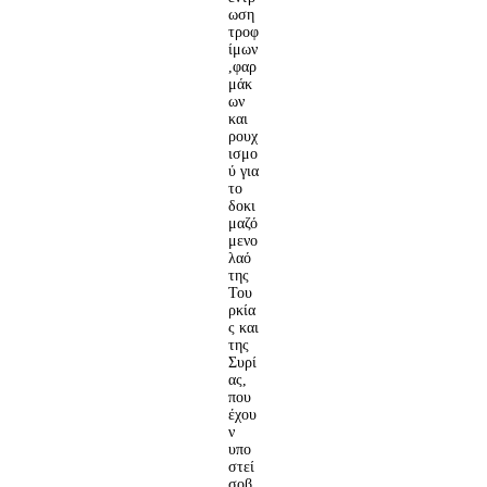
ωση
τροφ
ίμων
,φαρ
μάκ
ων
και
ρουχ
ισμο
ύ για
το
δοκι
μαζό
μενο
λαό
της
Του
ρκία
ς και
της
Συρί
ας,
που
έχου
ν
υπο
στεί
σοβ