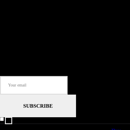
Install our free App:
Some description text for this item
Subtitle
Submit
Some description text for this item
Keep me up-to-date via email with the latest news, pre-sales and more from
Rare Radio Store
I agree that my submitted data is being collected and stored.