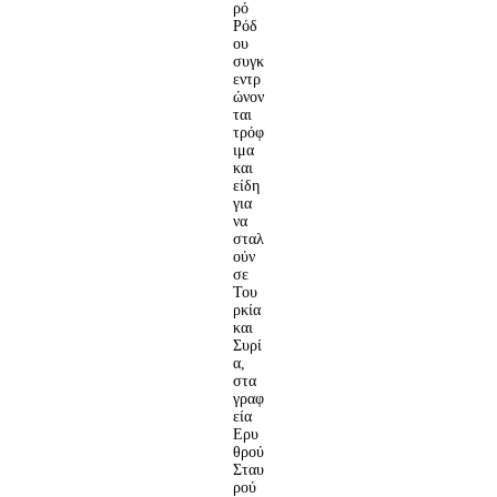
ρό
Ρόδ
ου
συγκ
εντρ
ώνον
ται
τρόφ
ιμα
και
είδη
για
να
σταλ
ούν
σε
Του
ρκία
και
Συρί
α,
στα
γραφ
εία
Ερυ
θρού
Σταυ
ρού