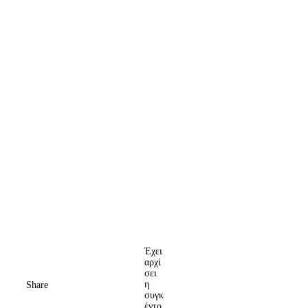
Έχει
αρχί
σει
η
Share
συγκ
έντρ