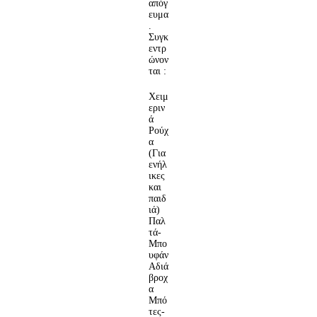
απόγ
ευμα
.
Συγκ
εντρ
ώνον
ται :
Χειμ
εριν
ά
Ρούχ
α
(Για
ενήλ
ικες
και
παιδ
ιά)
Παλ
τά-
Μπο
υφάν
Αδιά
βροχ
α
Μπό
τες-