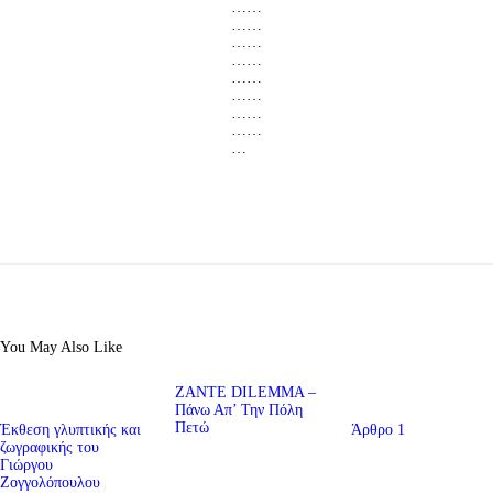
……
……
……
……
……
……
……
……
…
You May Also Like
ZANTE DILEMMA –
Πάνω Απ’ Την Πόλη
Πετώ
Έκθεση γλυπτικής και
Άρθρο 1
ζωγραφικής του
Γιώργου
Ζογγολόπουλου