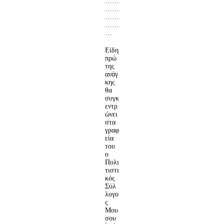
……
……
……
……
…
Είδη
πρώ
της
ανάγ
κης
θα
συγκ
εντρ
ώνει
στα
γραφ
εία
του
ο
Πολι
τιστι
κός
Σύλ
λογο
ς
Μου
σου