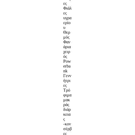
ες
Φιάλ
ες
υγρα
ερίο
υ
Θερ
μός
Φαν
άρια
χειρ
ός
Pow
erba
nk
Γενν
ήτρι
ες
Τρό
φιμα
μακ
ράς
διάρ
κεια
ς
-κον
σέρβ
ες