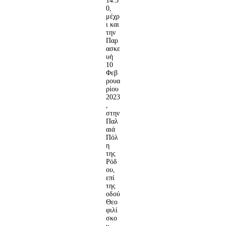
14:3
0,
μέχρ
ι και
την
Παρ
ασκε
υή
10
Φεβ
ρουα
ρίου
2023
,
στην
Παλ
αιά
Πόλ
η
της
Ρόδ
ου,
επί
της
οδού
Θεο
φιλί
σκο