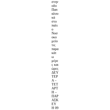
στην
οδο
Παπ
αλου
κά
στο
παλι
ο
Νοσ
οκο
μείο
τις
παρα
κάτ
ω
μέρε
ς και
ώρες
ΔΕΥ
ΤΕΡ
Α –
ΤΕΤ
ΑΡΤ
Η –
ΠΑΡ
ΑΣΚ
ΕΥ
Η 09