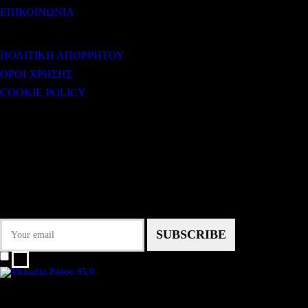
ΕΠΙΚΟΙΝΩΝΙΑ
ΧΡΗΣΙΜΟΙ ΣΥΝΔΕΣΜΟΙ
ΠΟΛΙΤΙΚΗ ΑΠΟΡΡΗΤΟΥ
ΟΡΟΙ ΧΡΗΣΗΣ
COOKIE POLICY
Subtitle
NEWSLETTER
Some description text for this item
Εγγραφείτε στο Newsletter μας για να μαθαίνετε πρώτοι τα νέα του σταθμού
μας!
I agree that my submitted data is being collected and stored.
We are an independent, non-profit, online radio Broadcasting 24/7 live from
London, New York, Los Angeles, beyond
Subtitle