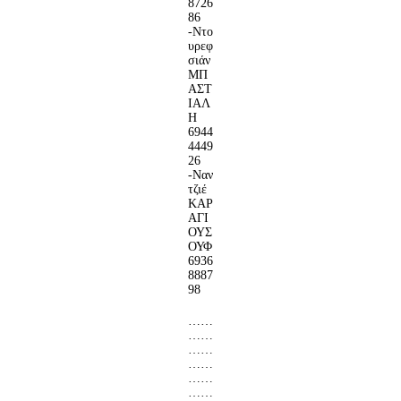
8726
86
-Ντο
υρεφ
σιάν
ΜΠ
ΑΣΤ
ΙΑΛ
Η
6944
4449
26
-Ναν
τζιέ
ΚΑΡ
ΑΓΙ
ΟΥΣ
ΟΥΦ
6936
8887
98
……
……
……
……
……
……