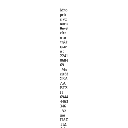
–
Μπο
ρείτ
ε να
απευ
θυνθ
είτε
στα
τηλέ
φων
α :
2241
0684
69
-Μπ
εϊτζέ
ΣΕΛ
ΛΑ
ΒΤΖ
Η
6944
4463
346
-Αλ
πάι
ΠΑΣ
ΤΙΔ