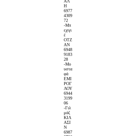
ΑΛ
Η
6977
4309
72
-Μπ
εχιγι
έ
ΟΤΖ
ΑΝ
6948
9183
28
-Μο
υστα
φά
ΕΜΙ
ΡΟΓ
ΛΟΥ
6944
3199
06
-Γιλ
μάζ
ΚΙΛ
ΑΣΙ
Ν
6987