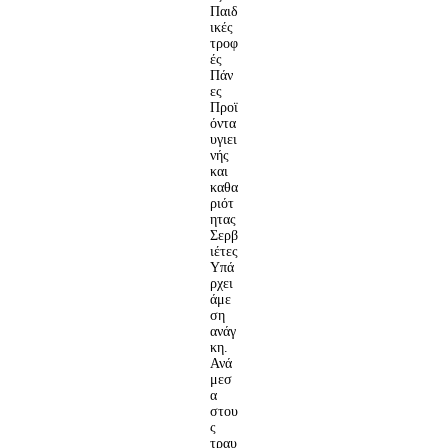
Παιδ
ικές
τροφ
ές
Πάν
ες
Προϊ
όντα
υγιει
νής
και
καθα
ριότ
ητας
Σερβ
ιέτες
Υπά
ρχει
άμε
ση
ανάγ
κη.
Ανά
μεσ
α
στου
ς
τραυ