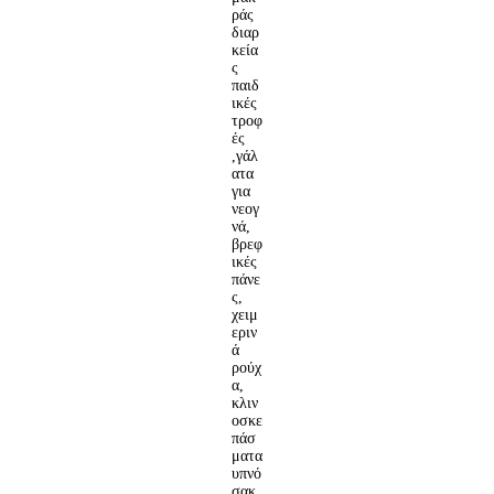
ράς
διαρ
κεία
ς
παιδ
ικές
τροφ
ές
,γάλ
ατα
για
νεογ
νά,
βρεφ
ικές
πάνε
ς,
χειμ
εριν
ά
ρούχ
α,
κλιν
οσκε
πάσ
ματα
υπνό
σακ