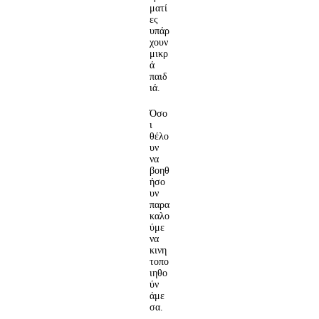
ματί
ες
υπάρ
χουν
μικρ
ά
παιδ
ιά.
Όσο
ι
θέλο
υν
να
βοηθ
ήσο
υν
παρα
καλο
ύμε
να
κινη
τοπο
ιηθο
ύν
άμε
σα.