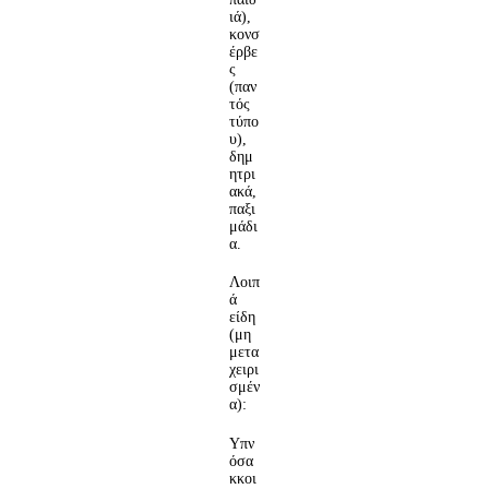
ιά),
κονσ
έρβε
ς
(παν
τός
τύπο
υ),
δημ
ητρι
ακά,
παξι
μάδι
α.
Λοιπ
ά
είδη
(μη
μετα
χειρι
σμέν
α):
Υπν
όσα
κκοι