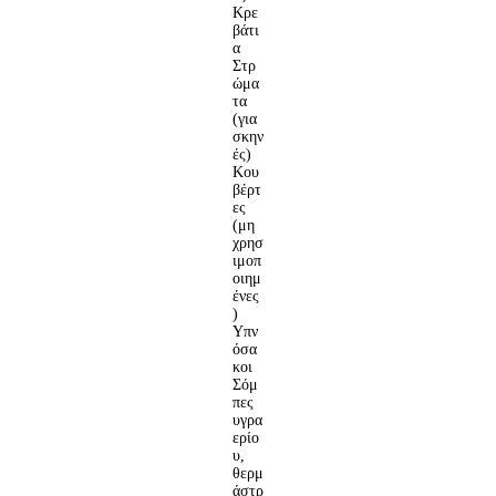
Κρε
βάτι
α
Στρ
ώμα
τα
(για
σκην
ές)
Κου
βέρτ
ες
(μη
χρησ
ιμοπ
οιημ
ένες
)
Υπν
όσα
κοι
Σόμ
πες
υγρα
ερίο
υ,
θερμ
άστρ