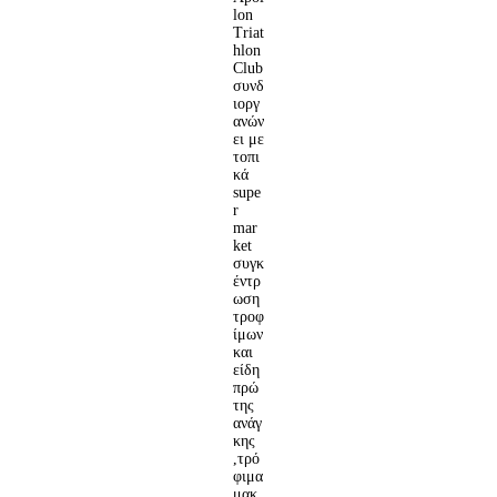
lon
Triat
hlon
Club
συνδ
ιοργ
ανών
ει με
τοπι
κά
supe
r
mar
ket
συγκ
έντρ
ωση
τροφ
ίμων
και
είδη
πρώ
της
ανάγ
κης
,τρό
φιμα
μακ