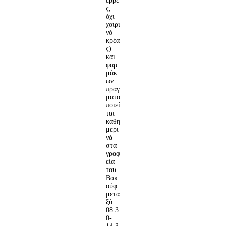
έρβε
ς,
όχι
χοιρι
νό
κρέα
ς)
και
φαρ
μάκ
ων
πραγ
ματο
ποιεί
ται
καθη
μερι
νά
στα
γραφ
εία
του
Βακ
ούφ
μετα
ξύ
08:3
0-