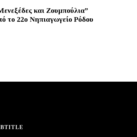
Μενεξέδες και Ζουμπούλια”
πό το 22ο Νηπιαγωγείο Ρόδου
UBTITLE