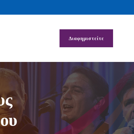
Διαφημιστείτε
υς
βου