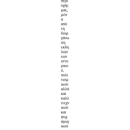
περι
οχής
μας,
μέσ
α
από
τη
διορ
γάνω
ση
εκδη
λώσ
εων
ιστο
ρικο
ύ,
πολι
τισμ
ικού
αλλά
και
καλλ
ιτεχν
ικού
και
ψυχ
αγωγ
ικού