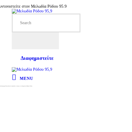
ονιστείτε στον Μελωδία Ρόδου 95.9
Διαφημιστείτε
MENU
«Εκάαμαμεν Τακκάτσα τσι εφααντα οι σοίροι» στο Δημοτικό Θέατρο Ρόδου