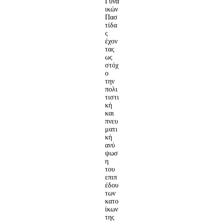
Γυνα
ικών
Πασ
τίδα
ς
έχον
τας
ως
στόχ
ο
την
πολι
τιστι
κή
και
πνευ
ματι
κή
ανύ
ψωσ
η
του
επιπ
έδου
των
κατο
ίκων
της