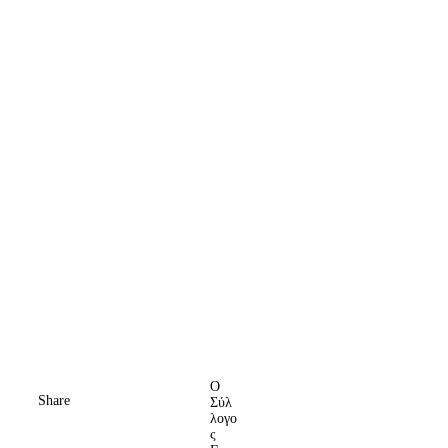
Ο
Share
Σύλ
λογο
ς