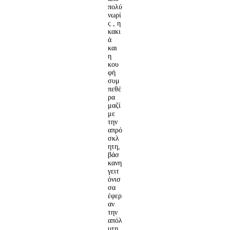
πολύ
νωρί
ς , η
κακι
ά
και
η
κου
φή
συμ
πεθέ
ρα
μαζί
με
την
απρό
σκλ
ητη,
βάσ
κανη
γειτ
όνισ
σα
έφερ
αν
την
απόλ
υτη