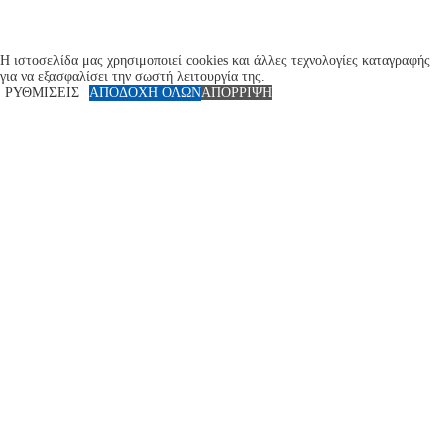
Η ιστοσελίδα μας χρησιμοποιεί cookies και άλλες τεχνολογίες καταγραφής
για να εξασφαλίσει την σωστή λειτουργία της.
ΡΥΘΜΙΣΕΙΣ
ΑΠΟΔΟΧΗ ΟΛΩΝ
ΑΠΟΡΡΙΨΗ
Close
Privacy Overview
Αυτός ο ιστότοπος χρησιμοποιεί cookies για να βελτιώσει την εμπειρία σας
ενώ περιηγείστε στον ιστότοπο. Tα cookies κατηγοριοποιούνται ως
απαραίτητα, τα οποία αποθηκεύονται στο πρόγραμμα περιήγησής σας, καθώς
είναι απαραίτητα για τη ενεργοποίηση βασικ
...
Necessary
Necessary
Always Enabled
Necessary cookies are absolutely essential for the website to function properly.
These cookies ensure basic functionalities and security features of the website,
anonymously.
Cookie
Duration
Description