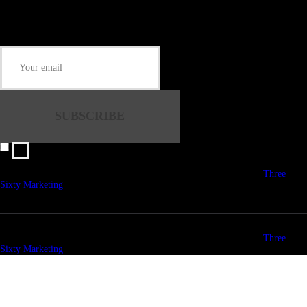
Some description text for this item
Keep me up-to-date via email with the latest news, pre-sales and more from
Rare Radio Store
I agree that my submitted data is being collected and stored.
© copyright 2026. All Rights Reserved. Design & Development by
Three
Sixty Marketing
© copyright 2026. All Rights Reserved. Design & Development by
Three
Sixty Marketing