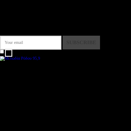
NEWSLETTER
Some description text for this item
Εγγραφείτε στο Newsletter μας για να μαθαίνετε πρώτοι τα νέα του σταθμού
μας!
I agree that my submitted data is being collected and stored.
We are an independent, non-profit, online radio Broadcasting 24/7 live from
London, New York, Los Angeles, beyond
Subtitle
Install our free App:
Some description text for this item
Subtitle
Submit