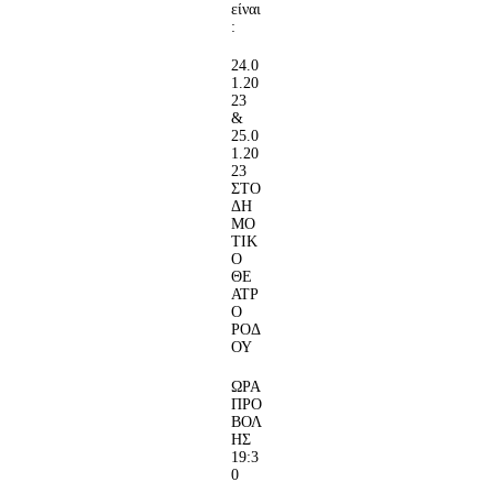
είναι
:
24.0
1.20
23
&
25.0
1.20
23
ΣΤΟ
ΔΗ
ΜΟ
ΤΙΚ
Ο
ΘΕ
ΑΤΡ
Ο
ΡΟΔ
ΟΥ
ΩΡΑ
ΠΡΟ
ΒΟΛ
ΗΣ
19:3
0