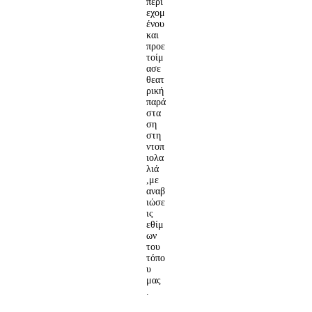
περι
εχομ
ένου
και
προε
τοίμ
ασε
θεατ
ρική
παρά
στα
ση
στη
ντοπ
ιολα
λιά
,με
αναβ
ιώσε
ις
εθίμ
ων
του
τόπο
υ
μας
.