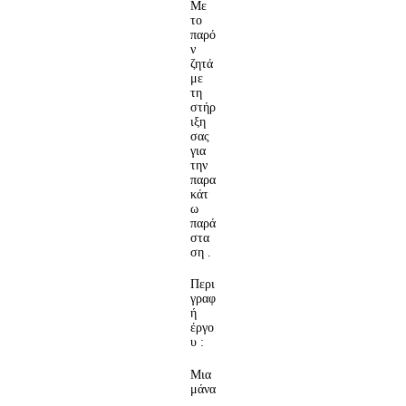
Με
το
παρό
ν
ζητά
με
τη
στήρ
ιξη
σας
για
την
παρα
κάτ
ω
παρά
στα
ση .
Περι
γραφ
ή
έργο
υ :
Μια
μάνα
,