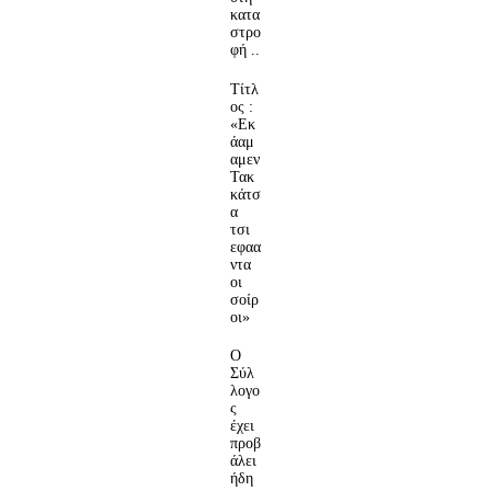
κατα
στρο
φή ..
Τίτλ
ος :
«Εκ
άαμ
αμεν
Τακ
κάτσ
α
τσι
εφαα
ντα
οι
σοίρ
οι»
Ο
Σύλ
λογο
ς
έχει
προβ
άλει
ήδη