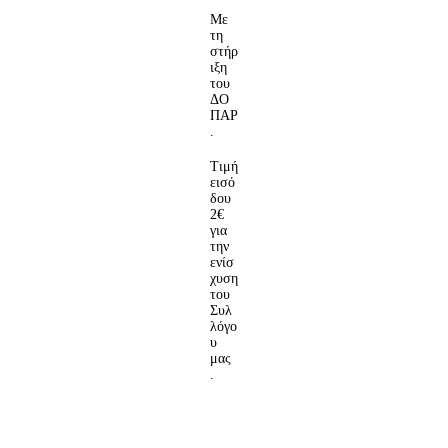
Με
τη
στήρ
ιξη
του
ΔΟ
ΠΑΡ
.
Τιμή
εισό
δου
2€
για
την
ενίσ
χυση
του
Συλ
λόγο
υ
μας
.