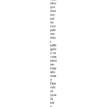
ύδες
γειτ
όνισ
σες
για
να
ετοι
μάσ
ουν
όπω
ς
κάθε
χρόν
ο τα
«τακ
κάτσ
ια»
(παρ
αδο
σιακ
ό
Πασ
τιδε
νό
γλυκ
ό)
και
ο