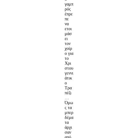
γαμπ
ρός
έπρε
πε
να
ετοι
μάσ
ει
τον
χοίρ
ο για
το
Χρι
στου
γεννι
άτικ
ο
Τρα
πέζι
…
Όμω
ς τα
μπερ
δέμα
τα
άρχι
σαν
από