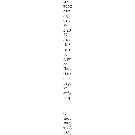
την
παρά
στα
ση
στις
29.1
2.20
22
στο
Πολι
τιστι
κό
Κέντ
ρο
Πασ
τίδα
ς με
μεγά
λη
απήχ
ηση
.
Οι
επόμ
ενες
προβ
ολές