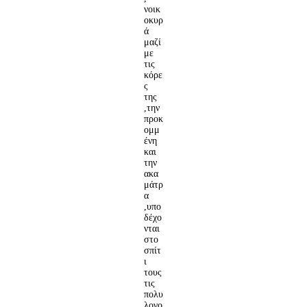
νοικ
οκυρ
ά
μαζί
με
τις
κόρε
ς
της
,την
προκ
ομμ
ένη
και
την
ακα
μάτρ
α
,υπο
δέχο
νται
στο
σπίτ
ι
τους
τις
πολυ
λογο