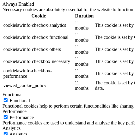
Always Enabled
Necessary cookies are absolutely essential for the website to function
Cookie
Duration
11
cookielawinfo-checbox-analytics
This cookie is set b
months
11
cookielawinfo-checbox-functional
The cookie is set by
months
11
cookielawinfo-checbox-others
This cookie is set b
months
11
cookielawinfo-checkbox-necessary
This cookie is set b
months
cookielawinfo-checkbox-
11
This cookie is set b
performance
months
11
The cookie is set by
viewed_cookie_policy
months
data.
Functional
Functional
Functional cookies help to perform certain functionalities like sharing 
Performance
Performance
Performance cookies are used to understand and analyze the key perfor
Analytics
Analytics