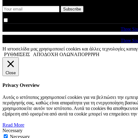
I agree that my submitted data is being collected and stored.
© copyright 2026. All Rights Reserved. Design & Development by
Three Six
© copyright 2026. All Rights Reserved. Design & Development by
Three Six
Η ιστοσελίδα μας χρησιμοποιεί cookies και άλλες τεχνολογίες καταγ
ΡΥΘΜΙΣΕΙΣ
ΑΠΟΔΟΧΗ ΟΛΩΝ
ΑΠΟΡΡΙΨΗ
Close
Privacy Overview
Αυτός ο ιστότοπος χρησιμοποιεί cookies για να βελτιώσει την εμπε
περιήγησής σας, καθώς είναι απαραίτητα για τη ενεργοποίηση βασι
χρησιμοποιείτε αυτόν τον ιστότοπο. Αυτά τα cookies θα αποθηκευτο
εξαίρεση από ορισμένα από αυτά τα cookie μπορεί να επηρεάσει την
Read More
Necessary
Necessary