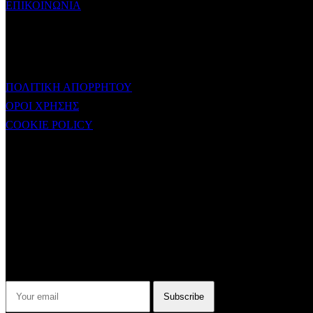
ΕΠΙΚΟΙΝΩΝΙΑ
ΧΡΗΣΙΜΟΙ ΣΥΝΔΕΣΜΟΙ
ΠΟΛΙΤΙΚΗ ΑΠΟΡΡΗΤΟΥ
ΟΡΟΙ ΧΡΗΣΗΣ
COOKIE POLICY
Subtitle
NEWSLETTER
Some description text for this item
Εγγραφείτε στο Newsletter μας για να μαθαίνετε πρώτοι τα νέα του
σταθμού μας!