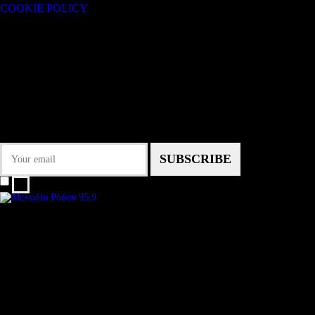
COOKIE POLICY
Subtitle
NEWSLETTER
Some description text for this item
Εγγραφείτε στο Newsletter μας για να μαθαίνετε πρώτοι τα νέα του σταθμού
μας!
I agree that my submitted data is being collected and stored.
We are an independent, non-profit, online radio Broadcasting 24/7 live from
Subtitle
Install our free App:
Some description text for this item