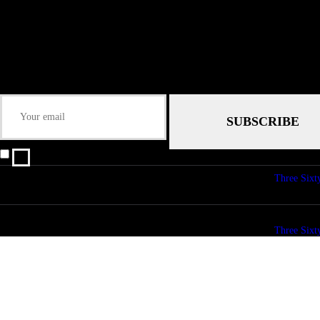
Submit
Some description text for this item
Keep me up-to-date via email with the latest news, pre-sales and more from R
I agree that my submitted data is being collected and stored.
© copyright 2026. All Rights Reserved. Design & Development by
Three Sixt
© copyright 2026. All Rights Reserved. Design & Development by
Three Sixt