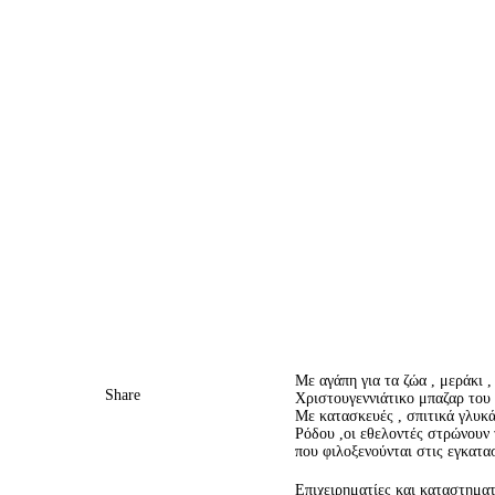
Με αγάπη για τα ζώα , μεράκι ,
Share
Χριστουγεννιάτικο μπαζαρ του
Με κατασκευές , σπιτικά γλυκά
Ρόδου ,οι εθελοντές στρώνουν
που φιλοξενούνται στις εγκατα
Επιχειρηματίες και καταστημ