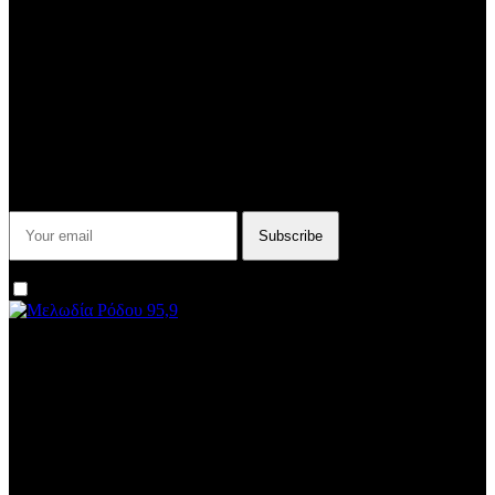
Subtitle
NEWSLETTER
Some description text for this item
Εγγραφείτε στο Newsletter μας για να μαθαίνετε πρώτοι τα νέα του
σταθμού μας!
I agree that my submitted data is being collected and stored.
We are an independent, non-profit, online radio Broadcasting 24/7
live from London, New York, Los Angeles, beyond
Subtitle
Install our free App:
Some description text for this item