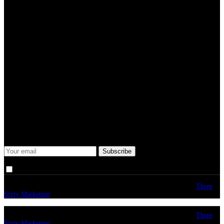
Subtitle
Submit
Some description text for this item
Keep me up-to-date via email with the latest news, pre-sales and
more from Rare Radio Store
I agree that my submitted data is being collected and stored.
© copyright 2026. All Rights Reserved. Design & Development by
Three
Sixty Marketing
© copyright 2026. All Rights Reserved. Design & Development by
Three
Sixty Marketing