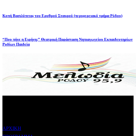
Κοπή Βασιλόπιτας του Ερυθρού Σταυρού (περιφερειακό τμήμα Ρόδου)
“Που πήγε η Ειρήνη;” Θεατρική Παράσταση Νηπιαγωγείου Εκπαιδευτηρίων
Ροδίων Παιδεία
ΜΕΝΟΥ
ΑΡΧΙΚΗ