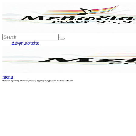
Διαφημιστείτε
menu
Θεατρική παράσταση «Ο Μικρός Φιλικός» της Μαρίας Αρβανιτάκη στο Ροδίων Παιδεία