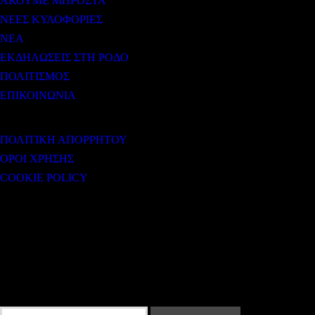
ΑΚΟΥΜΕ ΜΠΡΟΣΤΑ
ΝΕΕΣ ΚΥΛΟΦΟΡΙΕΣ
ΝΕΑ
ΕΚΔΗΛΩΣΕΙΣ ΣΤΗ ΡΟΔΟ
ΠΟΛΙΤΙΣΜΟΣ
ΕΠΙΚΟΙΝΩΝΙΑ
ΧΡΗΣΙΜΟΙ ΣΥΝΔΕΣΜΟΙ
ΠΟΛΙΤΙΚΗ ΑΠΟΡΡΗΤΟΥ
ΟΡΟΙ ΧΡΗΣΗΣ
COOKIE POLICY
Subtitle
NEWSLETTER
Some description text for this item
Εγγραφείτε στο Newsletter μας για να μαθαίνετε πρώτοι τα νέα του σταθμού
μας!