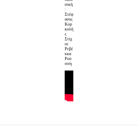
σική
:
Στέφ
ανος
Κορ
κολή
ς
Στίχ
οι:
Ρεβέ
κκα
Ρού
σση