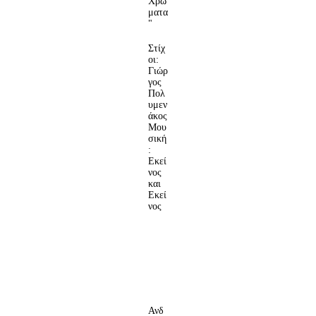
Χρώ
ματα
"
Στίχ
οι:
Γιώρ
γος
Πολ
υμεν
άκος
Μου
σική
:
Εκεί
νος
και
Εκεί
νος
Ανδ