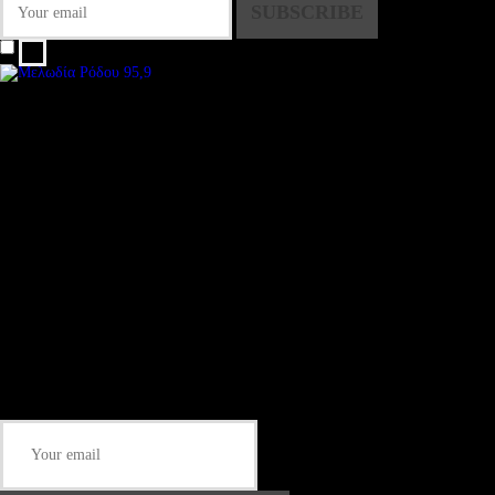
I agree that my submitted data is being collected and stored.
We are an independent, non-profit, online radio Broadcasting 24/7 live from
London, New York, Los Angeles, beyond
Subtitle
Install our free App:
Some description text for this item
Subtitle
Submit
Some description text for this item
Keep me up-to-date via email with the latest news, pre-sales and more from
Rare Radio Store