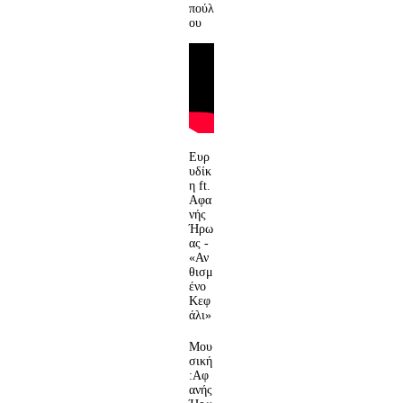
πούλ
ου
Ευρ
υδίκ
η ft.
Αφα
νής
Ήρω
ας -
«Αν
θισμ
ένο
Κεφ
άλι»
Μου
σική
:Αφ
ανής