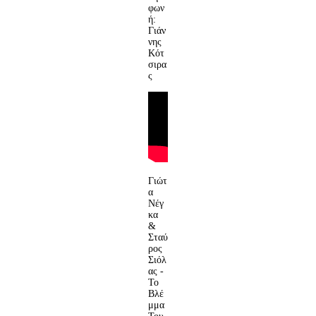
φων
ή:
Γιάν
νης
Κότ
σιρα
ς
Γιώτ
α
Νέγ
κα
&
Σταύ
ρος
Σιόλ
ας -
Το
Βλέ
μμα