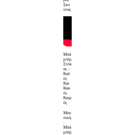
Σκο
ύτας
Μπά
μπης
Στόκ
ας -
Καλ
ός
Και
Κακ
ός
Καιρ
ός
Μου
σική
:
Μπά
μπης