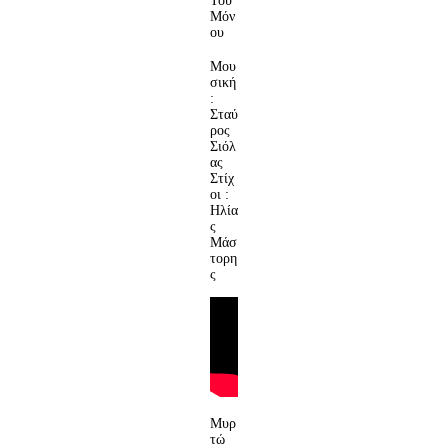
Του
Μόν
ου
Μου
σική
:
Σταύ
ρος
Σιόλ
ας
Στίχ
οι :
Ηλία
ς
Μάσ
τορη
ς
Μυρ
τώ