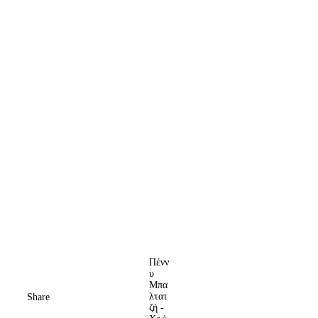
Πένν
υ
Μπα
λτατ
Share
ζή -