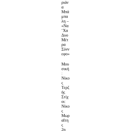
ριάν
α
Μπά
μπα
λη –
«Να
‘Χα
Δυο
Μέτ
ρα
Σύνν
εφο»
Μου
σική
:
Νίκο
ς
Τερζ
ής
Στίχ
οι:
Νίκο
ς
Μωρ
αΐτη
ς
2η