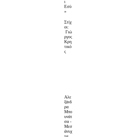
ι
Εσύ
»
Στίχ
οι:
Γιώ
ργος
Κρη
τικό
ς
Αλε
ξάνδ
ρα
Μπο
υνάτ
σα -
Μεσ
άνυχ
τα