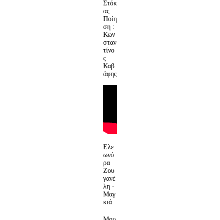
Στόκ
ας
Ποίη
ση :
Κων
σταν
τίνο
ς
Καβ
άφης
Ελε
ωνό
ρα
Ζου
γανέ
λη -
Μαγ
κιά
Μου