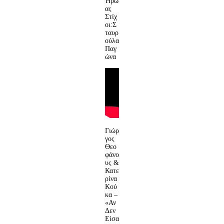
Ήρω
ας
Στίχ
οι:Σ
ταυρ
ούλα
Παγ
ώνα
Γιώρ
γος
Θεο
φάνο
υς &
Κατε
ρίνα
Κού
κα –
«Αν
Δεν
Είσα