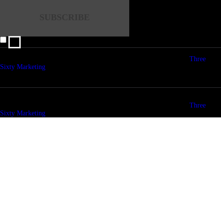
I agree that my submitted data is being collected and stored.
© copyright 2026. All Rights Reserved. Design & Development by
Three
Sixty Marketing
© copyright 2026. All Rights Reserved. Design & Development by
Three
Sixty Marketing