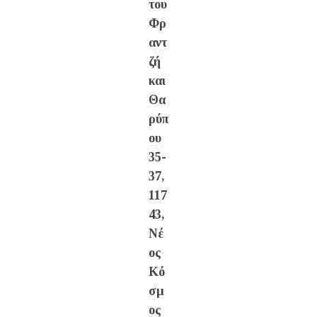
του
Φρ
αντ
ζή
και
Θα
ρύπ
ου
35-
37,
117
43,
Νέ
ος
Κό
σμ
ος