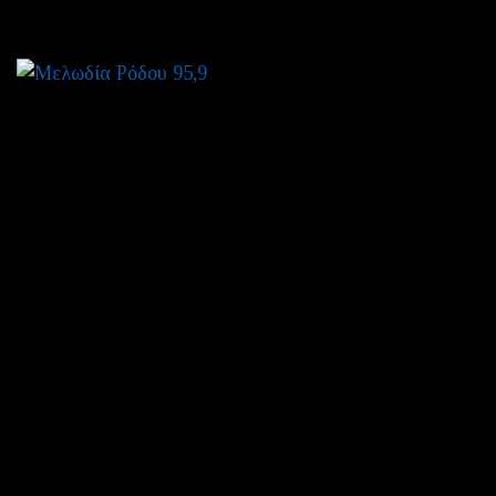
ΜΕΝΟΥ
ΑΡΧΙΚΗ
ΠΡΟΓΡΑΜΜΑ
ΣΧΕΤΙΚΑ ΜΕ ΕΜΑΣ
ΜΕΛΩΔΙΑ ΡΟΔΟΥ
ΠΑΡΑΓΩΓΟΙ
ΑΚΟΥΜΕ ΜΠΡΟΣΤΑ
ΝΕΕΣ ΚΥΛΟΦΟΡΙΕΣ
ΝΕΑ
ΕΚΔΗΛΩΣΕΙΣ ΣΤΗ ΡΟΔΟ
ΠΟΛΙΤΙΣΜΟΣ