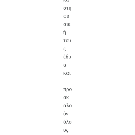
στη
φυ
σικ
ή
του
ς
έδρ
α
και
προ
σκ
αλο
ύν
όλο
υς