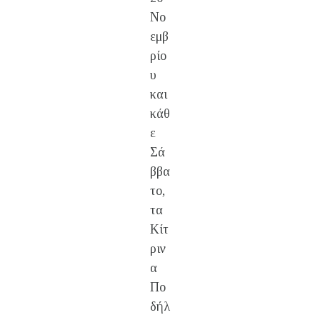
Νο
εμβ
ρίο
υ
και
κάθ
ε
Σά
ββα
το,
τα
Κίτ
ριν
α
Πο
δήλ