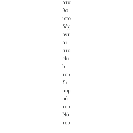
ατα
θα
υπο
δέχ
οντ
αι
στο
clu
b
του
Στ
αυρ
ού
του
Νό
του
,