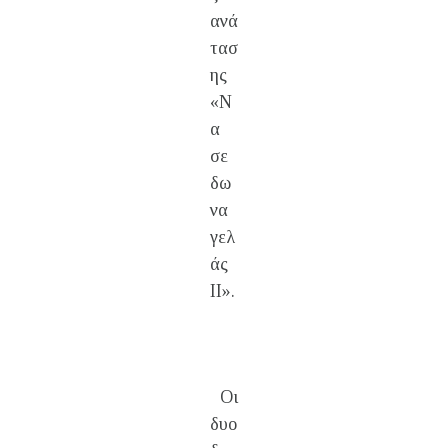
ανά
τασ
ης
«Ν
α
σε
δω
να
γελ
άς
ΙΙ».
Οι
δυο