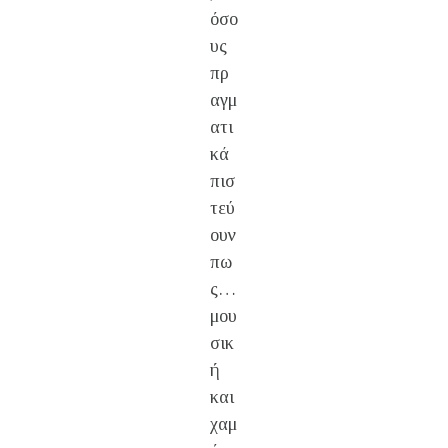
όσο
υς
πρ
αγμ
ατι
κά
πισ
τεύ
ουν
πω
ς…
μου
σικ
ή
και
χαμ