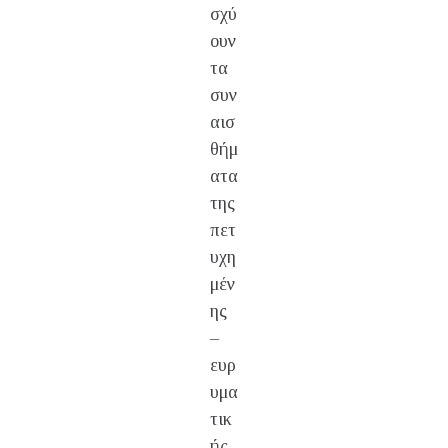
σχύ
ουν
τα
συν
αισ
θήμ
ατα
της
πετ
υχη
μέν
ης
–
ευρ
υμα
τικ
ής