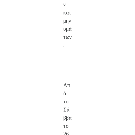
ν
και
μην
υμά
των
.
Απ
ό
το
Σά
ββα
το
26