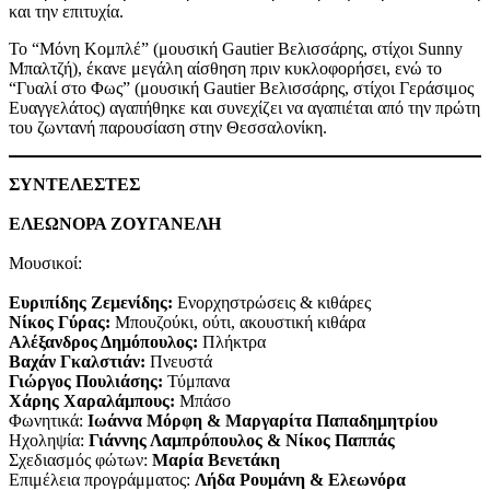
και την επιτυχία.
Το “Μόνη Κομπλέ” (μουσική Gautier Βελισσάρης, στίχοι Sunny
Μπαλτζή), έκανε μεγάλη αίσθηση πριν κυκλοφορήσει, ενώ το
“Γυαλί στο Φως” (μουσική Gautier Βελισσάρης, στίχοι Γεράσιμος
Ευαγγελάτος) αγαπήθηκε και συνεχίζει να αγαπιέται από την πρώτη
του ζωντανή παρουσίαση στην Θεσσαλονίκη.
ΣΥΝΤΕΛΕΣΤΕΣ
ΕΛΕΩΝΟΡΑ ΖΟΥΓΑΝΕΛΗ
Μουσικοί:
Ευριπίδης Ζεμενίδης:
Ενορχηστρώσεις & κιθάρες
Νίκος Γύρας:
Μπουζούκι, ούτι, ακουστική κιθάρα
Αλέξανδρος Δημόπουλος:
Πλήκτρα
Βαχάν Γκαλστιάν:
Πνευστά
Γιώργος Πουλιάσης:
Τύμπανα
Χάρης Χαραλάμπους:
Μπάσο
Φωνητικά:
Ιωάννα Μόρφη & Μαργαρίτα Παπαδημητρίου
Ηχοληψία:
Γιάννης Λαμπρόπουλος & Νίκος Παππάς
Σχεδιασμός φώτων:
Μαρία Βενετάκη
Επιμέλεια προγράμματος:
Λήδα Ρουμάνη & Ελεωνόρα