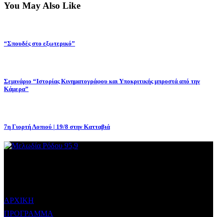
You May Also Like
“Σπουδές στο εξωτερικό”
Σεμινάριο “Ιστορίας Κινηματογράφου και Υποκριτικής μπροστά από την
Κάμερα”
7η Γιορτή Λοπιού | 19/8 στην Κατταβιά
ΜΕΝΟΥ
ΑΡΧΙΚΗ
ΠΡΟΓΡΑΜΜΑ