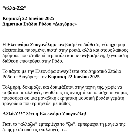
“αλλά-ΖΩ”
Κυριακή 22 Ιουνίου 2025
Δημοτικό Στάδιο Ρόδου «Διαγόρας»
Η
Ελεωνόρα Ζουγανέλη
με ανεβασμένη διάθεση, νέο ήχο pop
electronica, παραμένει πιστή στην ροκιά, αλλά και στους λαϊκούς
δρόμους που σταθερά περπατάει και με ανεβασμένη, ξέγνοιαστη
διάθεση επιστρέφει στην Ρόδο.
Το πάρτυ με την Ελεονώρα συνεχίζεται στο Δημοτικό Στάδιο
Ρόδου «Διαγόρας» την
Κυριακή 22 Ιουνίου 2025
Τολμηρή, δοκιμάζει και δοκιμάζεται στην τέχνη της, χωρίς να
φοβάται τις αλλαγές, αντιθέτως τις αναζητά και υπόσχεται να μας
παρασύρει σε μια μοναδική εκρηκτική μουσική βραδιά γεμάτη
τραγούδια που ερμηνεύει με πάθος.
Αλλά-ΖΩ” λέει η Ελεωνόρα Ζουγανέλη!
Γιατί το “αλλάζω” εμπεριέχει το “ζω”, εμπεριέχει τη μαγεία της
ζωής μέσα από τις εναλλαγές της.