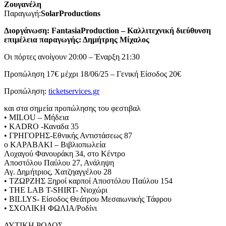
Ζουγανέλη
Παραγωγή:
Solar
Productions
Διοργάνωση:
Fantasia
Production
– Καλλιτεχνική διεύθυνση
επιμέλεια παραγωγής: Δημήτρης Μίχαλος
Οι πόρτες ανοίγουν 20:00 – Έναρξη 21:30
Προπώληση 17€ μέχρι 18/06/25 – Γενική Είσοδος 20€
Προπώληση:
ticketservices.gr
και στα σημεία προπώλησης του φεστιβαλ
• MILOU – Μήδεια
• KADRO -Καναδα 35
• ΓΡΗΓΟΡΗΣ-Εθνικής Αντιστάσεως 87
o ΚΑΡΑΒΑΚΙ – Βιβλιοπωλεία
Λοχαγού Φανουράκη 34, στο Κέντρο
Αποστόλου Παύλου 27, Ανάληψη
Αγ. Δημήτριος, Χατζηαγγέλου 28
• ΤΖΩΡΖΗΣ Ξηροί καρποί Αποστόλου Παύλου 154
• ΤHE LAB T-SHIRT- Νιοχώρι
• BΙLLYS- Είσοδος Θεάτρου Μεσαιωνικής Τάφρου
• ΣΧΟΛΙΚΗ ΦΩΛΙΑ/Ροδίνι
ΔΥΤΙΚΗ ΡΟΔΟΣ