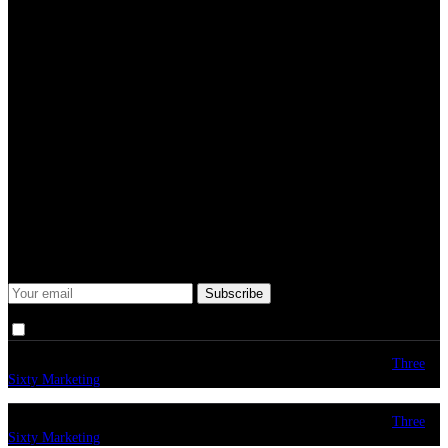
Subtitle
Submit
Some description text for this item
Keep me up-to-date via email with the latest news, pre-sales and
more from Rare Radio Store
I agree that my submitted data is being collected and stored.
© copyright 2026. All Rights Reserved. Design & Development by
Three
Sixty Marketing
© copyright 2026. All Rights Reserved. Design & Development by
Three
Sixty Marketing