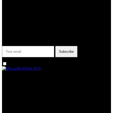
NEWSLETTER
Some description text for this item
Εγγραφείτε στο Newsletter μας για να μαθαίνετε πρώτοι τα νέα του
σταθμού μας!
I agree that my submitted data is being collected and stored.
We are an independent, non-profit, online radio Broadcasting 24/7
live from London, New York, Los Angeles, beyond
Subtitle
Install our free App:
Some description text for this item