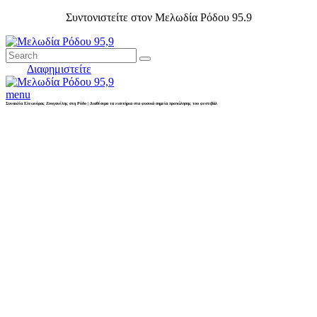
Συντονιστείτε στον Μελωδία Ρόδου 95.9
Διαφημιστείτε
menu
Συναυλία Ελεωνόρας Ζουγανέλης στη Ρόδο | Διαθέσιμα τα εισιτήρια στα φυσικά σημεία προπώλησης του φεστιβάλ