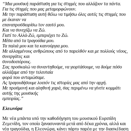
“Μια μουσική παράσταση για τις στιγμές που αλλάζουν τα πάντα.
Για τις στιγμές που μας μεταμορφώνουν.
Με την παράσταση αυτή θέλω να τιμήσω όλες αυτές τις στιγμές που
με έκαναν να
επαναπροσδιορίσω τον εαυτό μου.
Και να συνεχίζω να Ζώ.
Γιατί το Αλλά-Ζώ, εμπεριέχει το Ζώ.
Μέσα από τα τραγούδια μου.
Τα παλιά μου και τα καινούργια μου.
Με αλλαγμένους ανθρώπους από το παρελθόν και με πολλούς νέους,
συνεργάτες και
συνοδοιπόρους.
Σας προσκαλώ να συναντηθούμε, να γιορτάσουμε, να δούμε πόσο
αλλάξαμε από την τελευταία
φορά που ανταμώσαμε.
Ας τραγουδήσουμε λοιπόν τις ιστορίες μας από την αρχή.
Με προσμονή και αληθινή χαρά, σας περιμένω να γίνετε κομμάτι
αυτής της μουσικής
εμπειρίας.”
Ελεωνόρα
Με νέα μπάντα υπό την καθοδήγηση του μουσικού Ευριπίδη
Ζεμενίδη, τον οποίο ξανασυναντά μετά από δέκα χρόνια, αλλά και
νέα τραγούδια, η Ελεονώρα, κάνει πάρτυ παρέα με την διασκέδαση