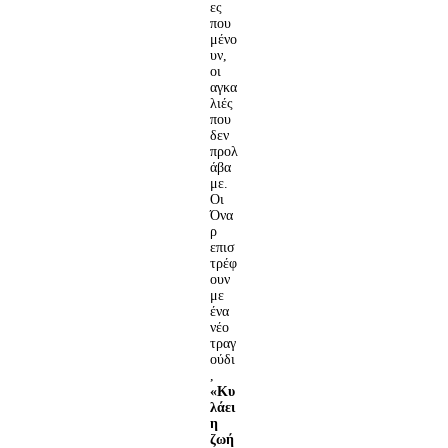
ες
που
μένο
υν,
οι
αγκα
λιές
που
δεν
προλ
άβα
με.
Οι
Όνα
ρ
επισ
τρέφ
ουν
με
ένα
νέο
τραγ
ούδι
,
«Κυ
λάει
η
ζωή