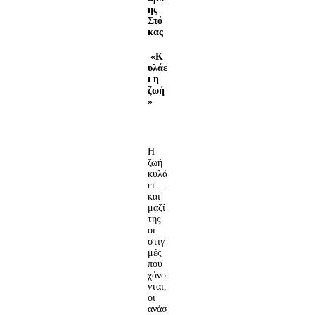
ης
Στό
κας
«Κ
υλάε
ι η
ζωή
»
Η
ζωή
κυλά
ει…
και
μαζί
της
οι
στιγ
μές
που
χάνο
νται,
οι
ανάσ