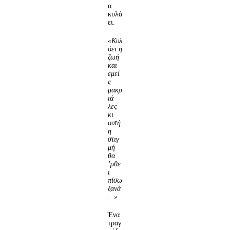
α
κυλά
ει.
«Κυλ
άει η
ζωή
και
εμεί
ς
μακρ
ιά
λες
κι
αυτή
η
στιγ
μή
θα
’ρθε
ι
πίσω
ξανά
…»
Ένα
τραγ