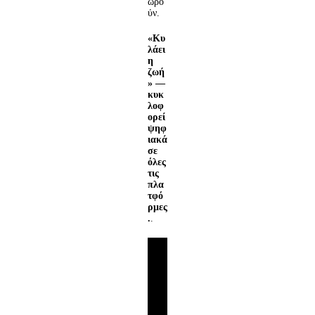
ωρο
ύν.
«Κυ
λάει
η
ζωή
» —
κυκ
λοφ
ορεί
ψηφ
ιακά
σε
όλες
τις
πλα
τφό
ρμες
.
.