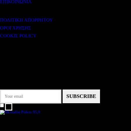
ΕΠΙΚΟΙΝΩΝΙΑ
ΧΡΗΣΙΜΟΙ ΣΥΝΔΕΣΜΟΙ
ΠΟΛΙΤΙΚΗ ΑΠΟΡΡΗΤΟΥ
ΟΡΟΙ ΧΡΗΣΗΣ
COOKIE POLICY
Subtitle
NEWSLETTER
Some description text for this item
Εγγραφείτε στο Newsletter μας για να μαθαίνετε πρώτοι τα νέα του σταθμού
μας!
I agree that my submitted data is being collected and stored.
We are an independent, non-profit, online radio Broadcasting 24/7 live from
London, New York, Los Angeles, beyond
Subtitle