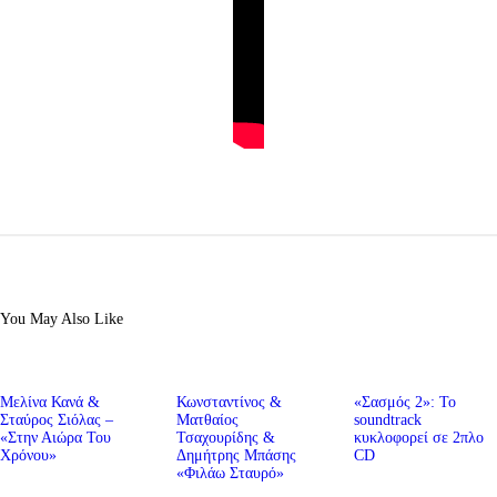
You May Also Like
Μελίνα Κανά &
Κωνσταντίνος &
«Σασμός 2»: Το
Σταύρος Σιόλας –
Ματθαίος
soundtrack
«Στην Αιώρα Του
Τσαχουρίδης &
κυκλοφορεί σε 2πλο
Χρόνου»
Δημήτρης Μπάσης
CD
«Φιλάω Σταυρό»