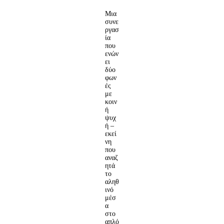
Μια
συνε
ργασ
ία
που
ενών
ει
δύο
φων
ές
με
κοιν
ή
ψυχ
ή –
εκεί
νη
που
αναζ
ητά
το
αληθ
ινό
μέσ
α
στο
απλό