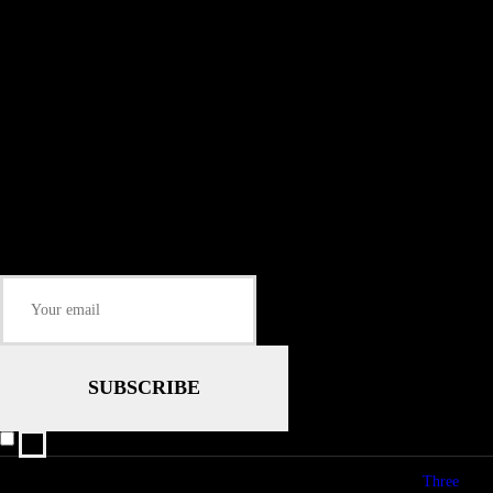
Install our free App:
Some description text for this item
Subtitle
Submit
Some description text for this item
Keep me up-to-date via email with the latest news, pre-sales and more from
Rare Radio Store
I agree that my submitted data is being collected and stored.
© copyright 2026. All Rights Reserved. Design & Development by
Three