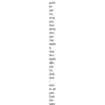
μιλο
ύν
για
τις
στιγ
μές
που
φεύγ
ουν,
για
την
αγάπ
η
που
δεν
πρόλ
αβε,
για
τη
ζωή
που
–
όσο
κι αν
μας
ξεγε
λά–
πάντ