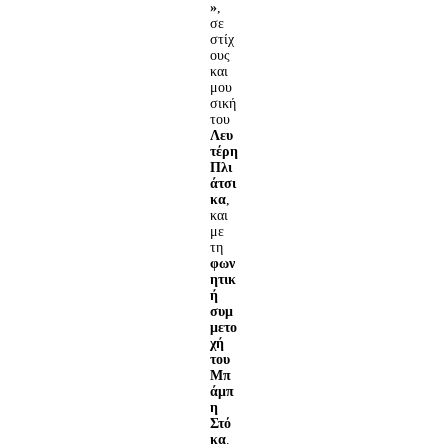
»
,
σε
στίχ
ους
και
μου
σική
του
Λευ
τέρη
Πλι
άτσι
κα
,
και
με
τη
φων
ητικ
ή
συμ
μετο
χή
του
Μπ
άμπ
η
Στό
κα
.