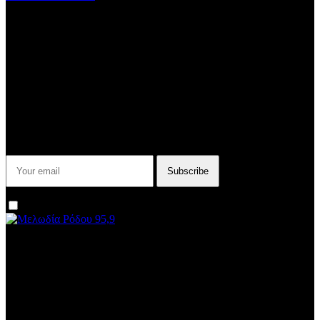
Subtitle
NEWSLETTER
Some description text for this item
Εγγραφείτε στο Newsletter μας για να μαθαίνετε πρώτοι τα νέα του
σταθμού μας!
I agree that my submitted data is being collected and stored.
We are an independent, non-profit, online radio Broadcasting 24/7
live from London, New York, Los Angeles, beyond
Subtitle
Install our free App: