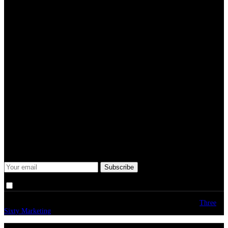
Some description text for this item
Subtitle
Submit
Some description text for this item
Keep me up-to-date via email with the latest news, pre-sales and
more from Rare Radio Store
I agree that my submitted data is being collected and stored.
© copyright 2026. All Rights Reserved. Design & Development by
Three
Sixty Marketing