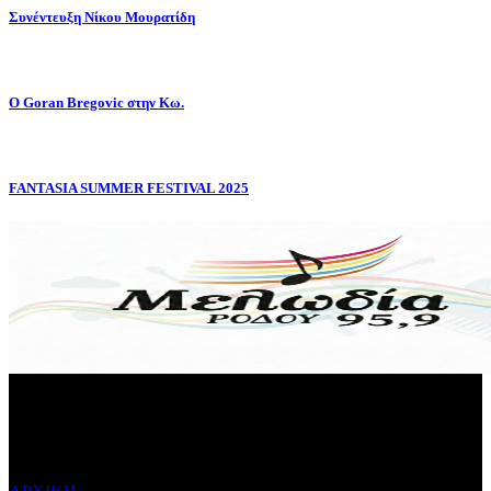
Συνέντευξη Νίκου Μουρατίδη
Ο Goran Bregovic στην Κω.
FANTASIA SUMMER FESTIVAL 2025
ΜΕΝΟΥ