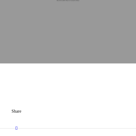
Παρουσίαση βιβλίου “Χώρος και τραυματική Μνήμη”
Share