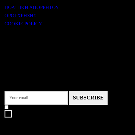
ΠΟΛΙΤΙΚΗ ΑΠΟΡΡΗΤΟΥ
ΟΡΟΙ ΧΡΗΣΗΣ
COOKIE POLICY
Subtitle
NEWSLETTER
Some description text for this item
Εγγραφείτε στο Newsletter μας για να μαθαίνετε πρώτοι τα νέα του
σταθμού μας!
I agree that my submitted data is being collected and stored.