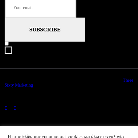
I agree that my submitted data is being collected and stored.
© copyright 2026. All Rights Reserved. Design & Development by
Three
Sixty Marketing
Η ιστοσελίδα μας χρησιμοποιεί cookies και άλλες τεχνολογίες