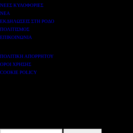
ΝΕΕΣ ΚΥΛΟΦΟΡΙΕΣ
ΝΕΑ
ΕΚΔΗΛΩΣΕΙΣ ΣΤΗ ΡΟΔΟ
ΠΟΛΙΤΙΣΜΟΣ
ΕΠΙΚΟΙΝΩΝΙΑ
ΧΡΗΣΙΜΟΙ ΣΥΝΔΕΣΜΟΙ
ΠΟΛΙΤΙΚΗ ΑΠΟΡΡΗΤΟΥ
ΟΡΟΙ ΧΡΗΣΗΣ
COOKIE POLICY
Subtitle
NEWSLETTER
Some description text for this item
Εγγραφείτε στο Newsletter μας για να μαθαίνετε πρώτοι τα νέα του σταθμού
μας!