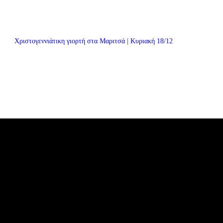
Χριστογεννιάτικη γιορτή στα Μαριτσά | Κυριακή 18/12