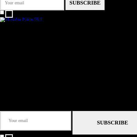
I agree that my submitted data is being collected and stored.
We are an independent, non-profit, online radio Broadcasting 24/7 live from
Subtitle
Install our free App:
Some description text for this item
Submit
Some description text for this item
Keep me up-to-date via email with the latest news, pre-sales and more from R