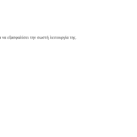
α να εξασφαλίσει την σωστή λειτουργία της.
ενώ περιηγείστε στον ιστότοπο. Tα cookies κατηγοριοποιούνται ως απαραίτητ
 These cookies ensure basic functionalities and security features of the website
Description