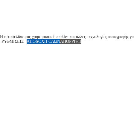
Η ιστοσελίδα μας χρησιμοποιεί cookies και άλλες τεχνολογίες καταγραφής γι
ΡΥΘΜΙΣΕΙΣ
ΑΠΟΔΟΧΗ ΟΛΩΝ
ΑΠΟΡΡΙΨΗ
Close
Privacy Overview
Αυτός ο ιστότοπος χρησιμοποιεί cookies για να βελτιώσει την εμπειρία σας 
απαραίτητα για τη ενεργοποίηση βασικ
...
Necessary
Necessary
Always Enabled
Necessary cookies are absolutely essential for the website to function properly.
Cookie
Duration