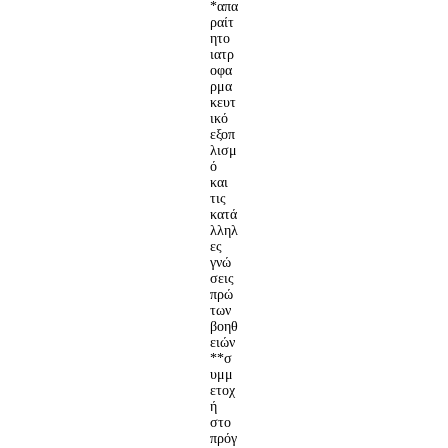
*απα
ραίτ
ητο
ιατρ
οφα
ρμα
κευτ
ικό
εξοπ
λισμ
ό
και
τις
κατά
λληλ
ες
γνώ
σεις
πρώ
των
βοηθ
ειών
**σ
υμμ
ετοχ
ή
στο
πρόγ