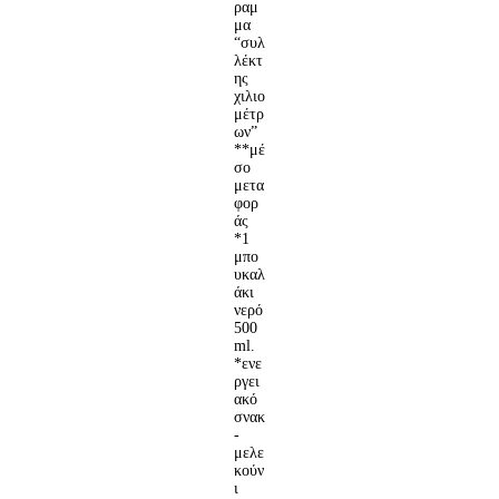
ραμ
μα
“συλ
λέκτ
ης
χιλιο
μέτρ
ων”
**μέ
σο
μετα
φορ
άς
*1
μπο
υκαλ
άκι
νερό
500
ml.
*ενε
ργει
ακό
σνακ
-
μελε
κούν
ι