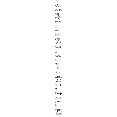
-Απ
όστα
ση
πεζο
πορί
ας:
+/-
5,5
χλμ.
-Διά
ρκει
α
πεζο
πορί
ας:
+/-
3,5
ώρες
-Διά
ρκει
α
εκδρ
ομής
: +/-
5
ώρες
-Βαθ