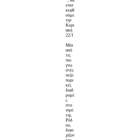
“, θα
επισ
κεφθ
ούμε
την
Κυρι
ακή
22/1
.
Μία
από
τις
πιο
γνω
στές
πεζο
πορι
κές
διαδ
ρομέ
ς
στο
νησί
της
Ρόδ
ου,
διασ
χίζον