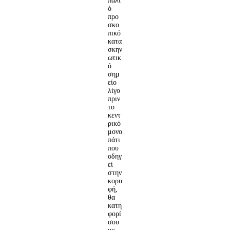
παλι
ό
προ
σκο
πικό
κατα
σκην
ωτικ
ό
σημ
είο
λίγο
πριν
το
κεντ
ρικό
μονο
πάτι
που
οδηγ
εί
στην
κορυ
φή,
θα
κατη
φορί
σου