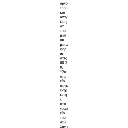
αργό
τερο
και
αναχ
ώρη
ση
του
μέσ
ου
μετα
φορ
άς
στις
08:3
0.
*2ο
σημ
είο
συγκ
έντρ
ωση
ς
στο
γραφ
είο
του
συλ
λόγο