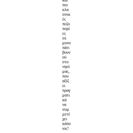
και
πιο
κλα
σσικ
ές
πεζο
πορί
ες
σε
μονο
πάτι
βουν
ού
στο
νησί
μας,
που
αξίζ
ει
πραγ
ματι
κά
να
συμ
μετέ
χει
κάπο
ιος!