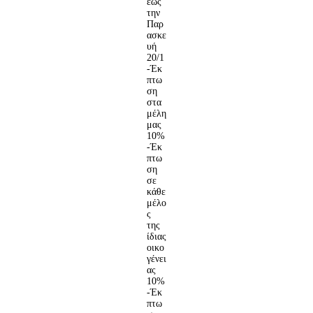
έως
την
Παρ
ασκε
υή
20/1
-Έκ
πτω
ση
στα
μέλη
μας
10%
-Έκ
πτω
ση
σε
κάθε
μέλο
ς
της
ίδιας
οικο
γένει
ας
10%
-Έκ
πτω