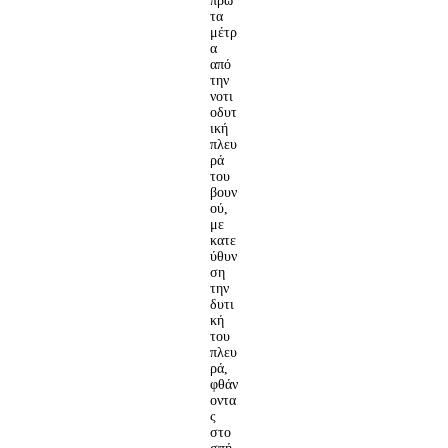
πρώ
τα
μέτρ
α
από
την
νοτι
οδυτ
ική
πλευ
ρά
του
βουν
ού,
με
κατε
ύθυν
ση
την
δυτι
κή
του
πλευ
ρά,
φθάν
οντα
ς
στο