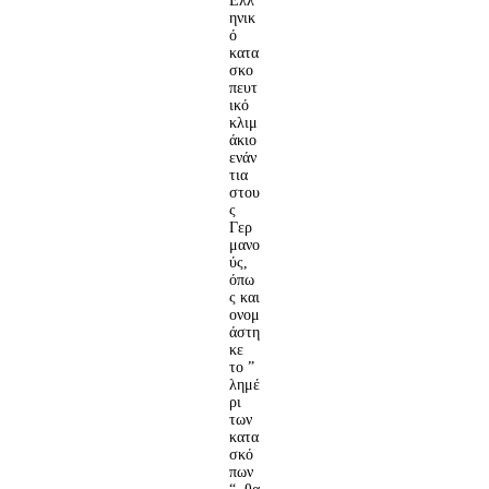
Ελλ
ηνικ
ό
κατα
σκο
πευτ
ικό
κλιμ
άκιο
ενάν
τια
στου
ς
Γερ
μανο
ύς,
όπω
ς και
ονομ
άστη
κε
το ”
λημέ
ρι
των
κατα
σκό
πων