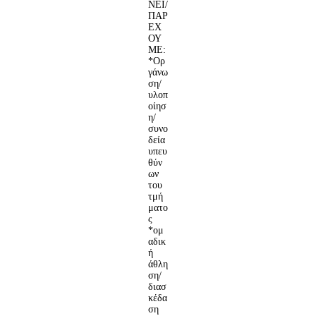
ΝΕΙ/
ΠΑΡ
ΕΧ
ΟΥ
ΜΕ:
*Ορ
γάνω
ση/
υλοπ
οίησ
η/
συνο
δεία
υπευ
θύν
ων
του
τμή
ματο
ς
*ομ
αδικ
ή
άθλη
ση/
διασ
κέδα
ση