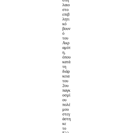
σπή
λαιο
στο
επιβ
λητι
κό
βουν
ό
του
Ακρ
αμύτ
η,
όπου
κατά
τη
διάρ
κεια
του
2ου
παγκ
οσμί
ου
πολέ
μου
στεγ
άστη
κε
το