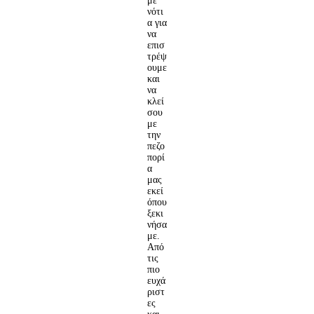
με
νότι
α για
να
επισ
τρέψ
ουμε
και
να
κλεί
σου
με
την
πεζο
πορί
α
μας
εκεί
όπου
ξεκι
νήσα
με.
Από
τις
πιο
ευχά
ριστ
ες