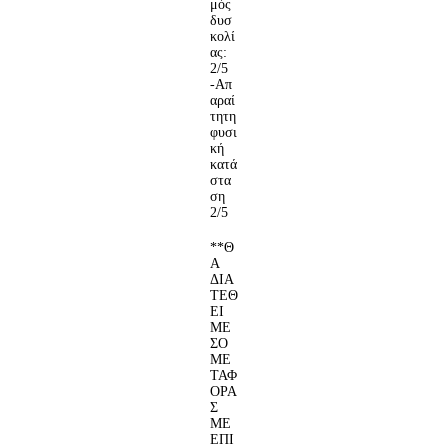
μός
δυσ
κολί
ας:
2/5
-Απ
αραί
τητη
φυσι
κή
κατά
στα
ση
2/5
**Θ
Α
ΔΙΑ
ΤΕΘ
ΕΙ
ΜΕ
ΣΟ
ΜΕ
ΤΑΦ
ΟΡΑ
Σ
ΜΕ
ΕΠΙ