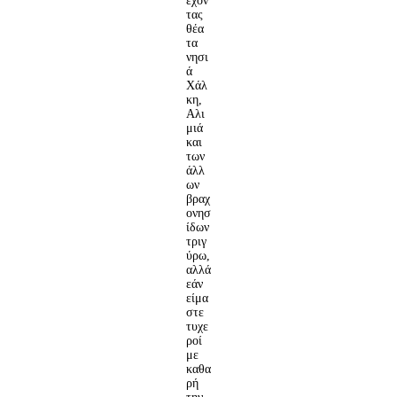
έχον
τας
θέα
τα
νησι
ά
Χάλ
κη,
Αλι
μιά
και
των
άλλ
ων
βραχ
ονησ
ίδων
τριγ
ύρω,
αλλά
εάν
είμα
στε
τυχε
ροί
με
καθα
ρή