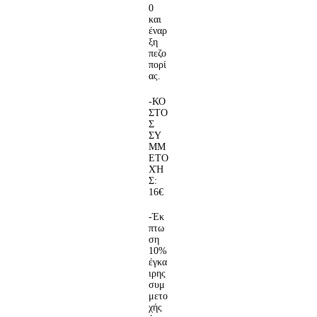
0
και
έναρ
ξη
πεζο
πορί
ας.
-ΚΟ
ΣΤΟ
Σ
ΣΥ
ΜΜ
ΕΤΟ
ΧΉ
Σ:
16€
-Έκ
πτω
ση
10%
έγκα
ιρης
συμ
μετο
χής