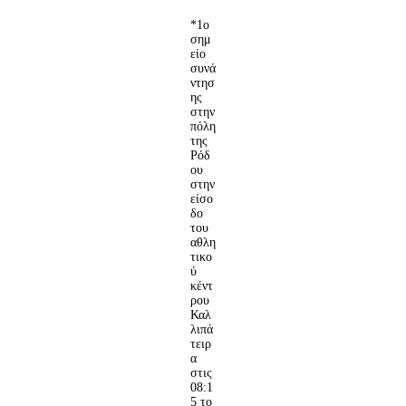
*1ο
σημ
είο
συνά
ντησ
ης
στην
πόλη
της
Ρόδ
ου
στην
είσο
δο
του
αθλη
τικο
ύ
κέντ
ρου
Καλ
λιπά
τειρ
α
στις
08:1
5 το