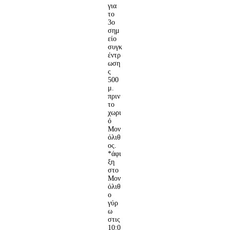
για
το
3ο
σημ
είο
συγκ
έντρ
ωση
ς
500
μ.
πριν
το
χωρι
ό
Μον
όλιθ
ος.
*άφι
ξη
στο
Μον
όλιθ
ο
γύρ
ω
στις
10:0