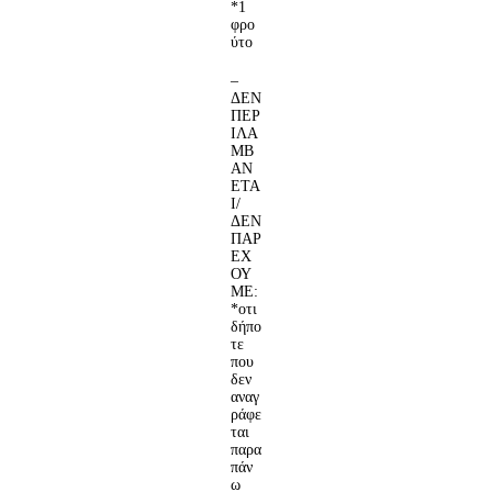
*1
φρο
ύτο
–
ΔΕΝ
ΠΕΡ
ΙΛΑ
ΜΒ
ΑΝ
ΕΤΑ
Ι/
ΔΕΝ
ΠΑΡ
ΕΧ
ΟΥ
ΜΕ:
*οτι
δήπο
τε
που
δεν
αναγ
ράφε
ται
παρα
πάν
ω