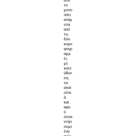
από
το
μονο
πάτι
ανάμ
εσα
από
τις
δύο
κορυ
φογρ
αμμ
ές
με
κατε
ύθυν
ση
τα
ανατ
ολικ
ά
και
αφο
ύ
συνα
ντήσ
ουμε
ένα