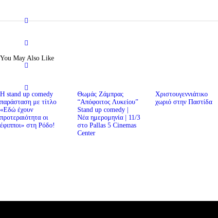
You May Also Like
Η stand up comedy
Θωμάς Ζάμπρας
Χριστουγεννιάτικο
παράσταση με τίτλο
“Απόφοιτος Λυκείου”
χωριό στην Παστίδα
«Εδώ έχουν
Stand up comedy |
προτεραιότητα οι
Νέα ημερομηνία | 11/3
έφιπποι» στη Ρόδο!
στο Pallas 5 Cinemas
Center