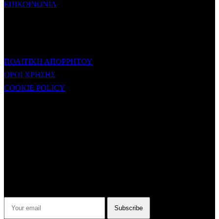
ΕΠΙΚΟΙΝΩΝΙΑ
ΧΡΗΣΙΜΟΙ ΣΥΝΔΕΣΜΟΙ
ΠΟΛΙΤΙΚΗ ΑΠΟΡΡΗΤΟΥ
ΟΡΟΙ ΧΡΗΣΗΣ
COOKIE POLICY
Subtitle
NEWSLETTER
Some description text for this item
Εγγραφείτε στο Newsletter μας για να μαθαίνετε πρώτοι τα νέα του
σταθμού μας!