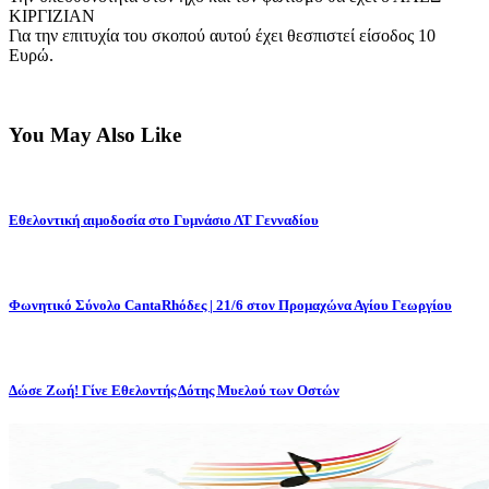
ΚΙΡΓΙΖΙΑΝ
Για την επιτυχία του σκοπού αυτού έχει θεσπιστεί είσοδος 10
Ευρώ.
You May Also Like
Εθελοντική αιμοδοσία στο Γυμνάσιο ΛΤ Γενναδίου
Φωνητικό Σύνολο CantaRhόδες | 21/6 στον Προμαχώνα Αγίου Γεωργίου
Δώσε Ζωή! Γίνε Εθελοντής Δότης Μυελού των Οστών