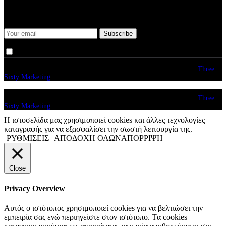
Keep me up-to-date via email with the latest news, pre-sales and
more from Rare Radio Store
I agree that my submitted data is being collected and stored.
© copyright 2026. All Rights Reserved. Design & Development by
Three
Sixty Marketing
© copyright 2026. All Rights Reserved. Design & Development by
Three
Sixty Marketing
Η ιστοσελίδα μας χρησιμοποιεί cookies και άλλες τεχνολογίες
καταγραφής για να εξασφαλίσει την σωστή λειτουργία της.
ΡΥΘΜΙΣΕΙΣ
ΑΠΟΔΟΧΗ ΟΛΩΝ
ΑΠΟΡΡΙΨΗ
Close
Privacy Overview
Αυτός ο ιστότοπος χρησιμοποιεί cookies για να βελτιώσει την
εμπειρία σας ενώ περιηγείστε στον ιστότοπο. Tα cookies