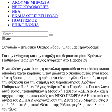
ΑΚΟΥΜΕ ΜΠΡΟΣΤΑ
ΝΕΕΣ ΚΥΛΟΦΟΡΙΕΣ
ΝΕΑ
ΕΚΔΗΛΩΣΕΙΣ ΣΤΗ ΡΟΔΟ
ΠΟΛΙΤΙΣΜΟΣ
ΕΠΙΚΟΙΝΩΝΙΑ
Share
Συναυλία – Δημοτικό Θέατρο Ρόδου: Όλοι μαζί τραγουδάμε
Για την ενίσχυση και την στήριξη του θεραπευτηρίου Χρόνιων
Παθήσεων Παιδιών “Αγιος Ανδρέας” στο Παραδείσι
Είναι πλέον γνωστό πως η συνολική προσπάθεια για κάποιο σκοπό
αποδίδει πάντα καρπούς. Όταν μάλιστα ο σκοπός αυτός είναι ιερός,
τότε η δραστηριοποίηση πρέπει να είναι μεγάλη. Ο σκοπός αφορά
την ενίσχυση και την στήριξη του θεραπευτηρίου Χρόνιων
Παθήσεων Παιδιών “Αγιος Ανδρέας” στο Παραδείσι. Για τον λόγο
αυτό ευαισθητοποιήθηκαν η Μουσική Ταβέρνα «ΔΕΙΛΙΝΑ» και η
ορχήστρα της με επικεφαλής τον ΝΙΚΟ ΓΕΩΡΓΑΛΛΗ και υπό την
αιγίδα του ΔΟΠΑΡ, διοργανώνουν την Δευτέρα 20 Μαρτίου στις 8
το βράδυ στο Δημοτικό Θέατρο της Ρόδου, μεγάλη συναυλία με
τον τίτλο: