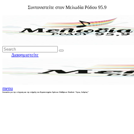
Συντονιστείτε στον Μελωδία Ρόδου 95.9
Διαφημιστείτε
menu
Συναυλία για την ενίσχυση και την στήριξη του θεραπευτηρίου Χρόνιων Παθήσεων Παιδιών “Αγιος Ανδρέας”