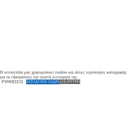
Η ιστοσελίδα μας χρησιμοποιεί cookies και άλλες τεχνολογίες καταγραφής
για να εξασφαλίσει την σωστή λειτουργία της.
ΡΥΘΜΙΣΕΙΣ
ΑΠΟΔΟΧΗ ΟΛΩΝ
ΑΠΟΡΡΙΨΗ
Close
Privacy Overview
Αυτός ο ιστότοπος χρησιμοποιεί cookies για να βελτιώσει την εμπειρία σας
ενώ περιηγείστε στον ιστότοπο. Tα cookies κατηγοριοποιούνται ως
απαραίτητα, τα οποία αποθηκεύονται στο πρόγραμμα περιήγησής σας, καθώς