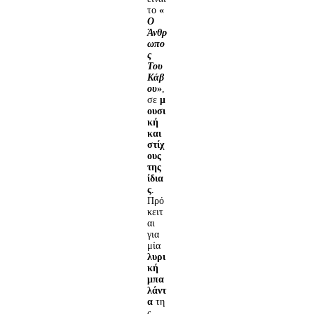
το
«
Ο
Άνθρ
ωπο
ς
Του
Κάβ
ου
»
,
σε
μ
ουσι
κή
και
στίχ
ους
της
ίδια
ς
.
Πρό
κειτ
αι
για
μία
λυρι
κή
μπα
λάντ
α
τη
ς