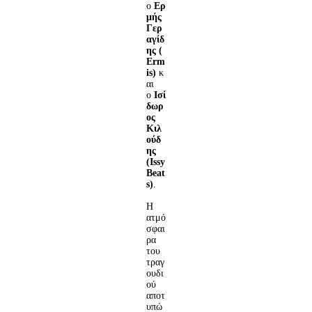
ο
Ερ
μής
Γερ
αγίδ
ης
(
Erm
is)
κ
αι
ο
Ισί
δωρ
ος
Κιλ
ούδ
ης
(Issy
Beat
s)
.
Η
ατμό
σφαι
ρα
του
τραγ
ουδι
ού
αποτ
υπώ