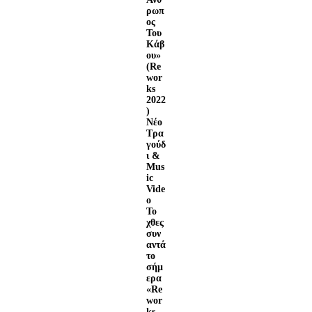
ρωπ
ος
Του
Κάβ
ου»
(Re
wor
ks
2022
)
Νέο
Τρα
γούδ
ι &
Mus
ic
Vide
o
Το
χθες
συν
αντά
το
σήμ
ερα
«Re
wor
ks