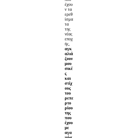
έχου
ν τα
ερεθ
ίσμα
τα
της
νέας
εποχ
ής,
αγκ
αλιά
ζουν
μου
σικέ
ς
και
στίχ
ους
του
ρεπε
ρτο
ρίου
της
που
έχου
με
αγα
πήσ