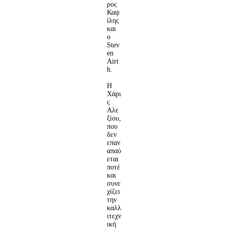
ρος
Καψ
ίλης
και
ο
Stev
en
Airt
h.
Η
Χάρι
ς
Αλε
ξίου,
που
δεν
επαν
απαύ
εται
ποτέ
και
συνε
χίζει
την
καλλ
ιτεχν
ική