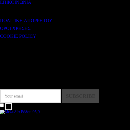
ΕΠΙΚΟΙΝΩΝΙΑ
ΧΡΗΣΙΜΟΙ ΣΥΝΔΕΣΜΟΙ
ΠΟΛΙΤΙΚΗ ΑΠΟΡΡΗΤΟΥ
ΟΡΟΙ ΧΡΗΣΗΣ
COOKIE POLICY
Subtitle
NEWSLETTER
Some description text for this item
Εγγραφείτε στο Newsletter μας για να μαθαίνετε πρώτοι τα νέα του σταθμού
μας!
I agree that my submitted data is being collected and stored.
We are an independent, non-profit, online radio Broadcasting 24/7 live from
London, New York, Los Angeles, beyond
Subtitle