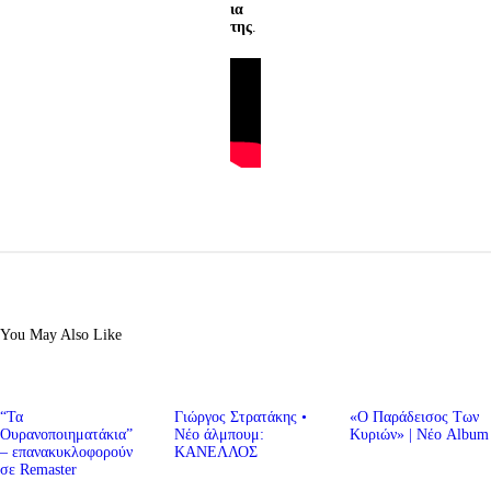
ια
της
.
You May Also Like
“Τα
Γιώργος Στρατάκης •
«Ο Παράδεισος Των
Ουρανοποιηματάκια”
Νέο άλμπουμ:
Κυριών» | Νέο Album
– επανακυκλοφορούν
ΚΑΝΕΛΛΟΣ
σε Remaster