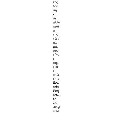
της
δρά
ση
και
σε
άλλα
πεδί
α
της
τέχν
ης,
μας
συσ
τήνε
ι
σήμ
ερα
το
πρώ
το
«
Rew
orks
Proj
ect
»
,
το
«
Ο
Άνθρ
ωπο