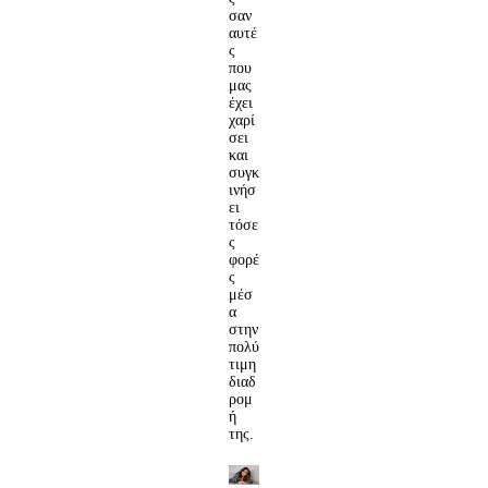
σαν
αυτέ
ς
που
μας
έχει
χαρί
σει
και
συγκ
ινήσ
ει
τόσε
ς
φορέ
ς
μέσ
α
στην
πολύ
τιμη
διαδ
ρομ
ή
της.