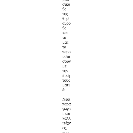
σικο
ύς
της
θησ
αυρο
ύς
και
να
μας
τα
παρο
υσιά
σουν
με
την
δική
τους
ματι
ά.
Νέοι
παρα
γωγο
ί και
καλλ
ιτέχν
ες,
που