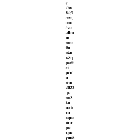
ς
Του
Κάβ
ου
»,
από
ένα
albu
m
που
θα
ολο
κλη
ρωθ
εί
μέσ
α
στο
2023
με
πολ
λά
από
τα
ωρα
ιότε
ρα
τρα
γούδ