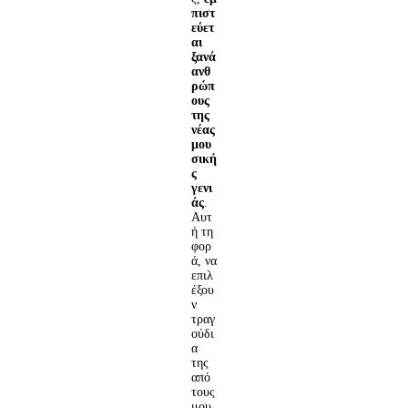
πιστ
εύετ
αι
ξανά
ανθ
ρώπ
ους
της
νέας
μου
σική
ς
γενι
άς
.
Αυτ
ή τη
φορ
ά, να
επιλ
έξου
ν
τραγ
ούδι
α
της
από
τους
μου