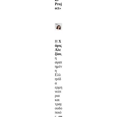
Proj
ect»
Η
Χ
άρις
Αλε
ξίου
,
η
αγαπ
ημέν
η
Ελλ
ηνίδ
α
ερμη
νεύτ
ρια
και
τραγ
ουδο
ποιό
ς,
εμ