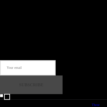
Install our free App:
Some description text for this item
Subtitle
Submit
Some description text for this item
Keep me up-to-date via email with the latest news, pre-sales and more from
Rare Radio Store
I agree that my submitted data is being collected and stored.
© copyright 2026. All Rights Reserved. Design & Development by
Three