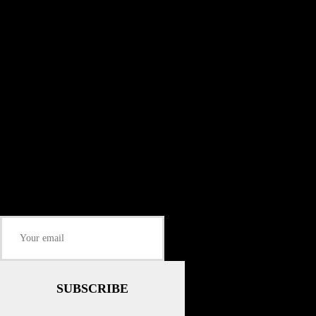
We are an independent, non-profit, online radio Broadcasting 24/7 live from
London, New York, Los Angeles, beyond
Subtitle
Install our free App:
Some description text for this item
Subtitle
Submit
Some description text for this item
Keep me up-to-date via email with the latest news, pre-sales and more from
Rare Radio Store