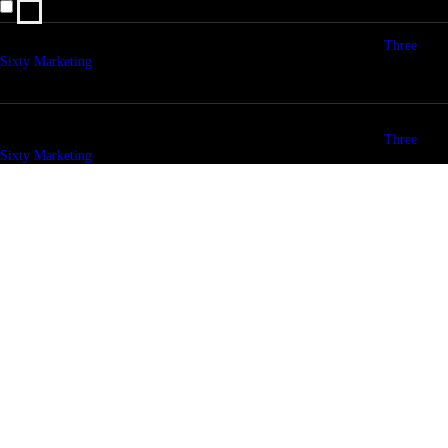
I agree that my submitted data is being collected and stored.
© copyright 2026. All Rights Reserved. Design & Development by
Three
Sixty Marketing
© copyright 2026. All Rights Reserved. Design & Development by
Three
Sixty Marketing