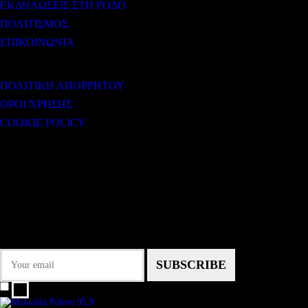
ΕΚΔΗΛΩΣΕΙΣ ΣΤΗ ΡΟΔΟ
ΠΟΛΙΤΙΣΜΟΣ
ΕΠΙΚΟΙΝΩΝΙΑ
ΧΡΗΣΙΜΟΙ ΣΥΝΔΕΣΜΟΙ
ΠΟΛΙΤΙΚΗ ΑΠΟΡΡΗΤΟΥ
ΟΡΟΙ ΧΡΗΣΗΣ
COOKIE POLICY
Subtitle
NEWSLETTER
Some description text for this item
Εγγραφείτε στο Newsletter μας για να μαθαίνετε πρώτοι τα νέα του σταθμού
μας!
I agree that my submitted data is being collected and stored.