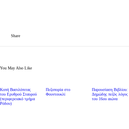
Share
You May Also Like
Κοπή Βασιλόπιτας
Πεζοπορία στο
Παρουσίαση Βιβλίου:
του Ερυθρού Σταυρού
Φουντουκλί
Δηµώδης πεζός λόγος
(περιφερειακό τμήμα
του 16ου αιώνα
Ρόδου)