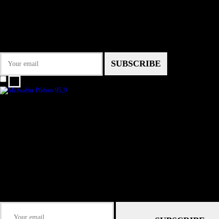
NEWSLETTER
Some description text for this item
Εγγραφείτε στο Newsletter μας για να μαθαίνετε πρώτοι τα νέα του σταθμού
μας!
I agree that my submitted data is being collected and stored.
We are an independent, non-profit, online radio Broadcasting 24/7 live from
Subtitle
Install our free App:
Some description text for this item
Submit
Some description text for this item
Keep me up-to-date via email with the latest news, pre-sales and more from R