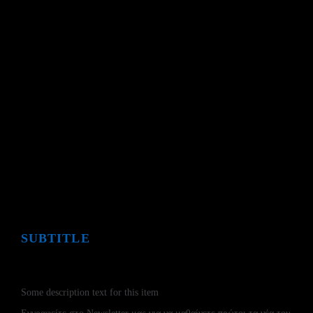
ΧΡΗΣΙΜΟΙ ΣΥΝΔΕΣΜΟΙ
ΠΟΛΙΤΙΚΗ ΑΠΟΡΡΗΤΟΥ
ΟΡΟΙ ΧΡΗΣΗΣ
COOKIE POLICY
SUBTITLE
NEWSLETTER
Some description text for this item