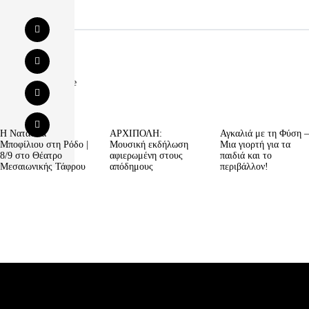
You May Also Like
Η Νατάσσα
ΑΡΧΙΠΟΛΗ:
Αγκαλιά με τη Φύση –
Μποφίλιου στη Ρόδο |
Μουσική εκδήλωση
Μια γιορτή για τα
8/9 στο Θέατρο
αφιερωμένη στους
παιδιά και το
Μεσαιωνικής Τάφρου
απόδημους
περιβάλλον!