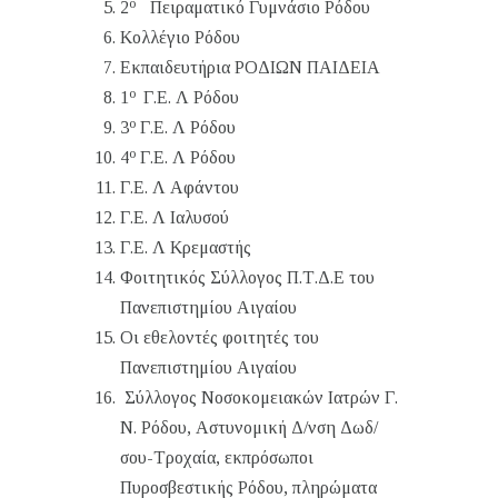
ο
2
Πειραματικό Γυμνάσιο Ρόδου
Κολλέγιο Ρόδου
Εκπαιδευτήρια ΡΟΔΙΩΝ ΠΑΙΔΕΙΑ
ο
1
Γ.Ε. Λ Ρόδου
ο
3
Γ.Ε. Λ Ρόδου
ο
4
Γ.Ε. Λ Ρόδου
Γ.Ε. Λ Αφάντου
Γ.Ε. Λ Ιαλυσού
Γ.Ε. Λ Κρεμαστής
Φοιτητικός Σύλλογος Π.Τ.Δ.Ε του
Πανεπιστημίου Αιγαίου
Οι εθελοντές φοιτητές του
Πανεπιστημίου Αιγαίου
Σύλλογος Νοσοκομειακών Ιατρών Γ.
Ν. Ρόδου, Αστυνομική Δ/νση Δωδ/
σου-Τροχαία, εκπρόσωποι
Πυροσβεστικής Ρόδου, πληρώματα