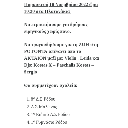
Παρασκευή 18 Νοεμβρίου 2022 ώρα
10:30 στα Πλατανάκια
Να περπατήσουμε για δρόμους
ειρηνικούς χωρίς πόνο.
Να τραγουδήσουμε για τη ΖΩΗ στη
ΡΟΤΟΝΤΑ απέναντι από το
ΑΚΤΑΙΟΝ μαζί με:
Violin : Leida
και
Djs
:
Kostas
X
–
Paschalis
Kostas
–
Sergio
Θα συμμετέχουν σχολεία:
ο
8
Δ.Σ Ρόδου
Δ.Σ Μαλώνας
ο
1
Ειδικό Δ.Σ Ρόδου
ο
1
Γυμνάσιο Ρόδου