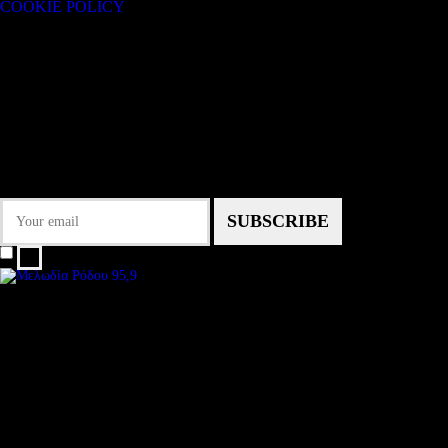
COOKIE POLICY
Subtitle
NEWSLETTER
Some description text for this item
Εγγραφείτε στο Newsletter μας για να μαθαίνετε πρώτοι τα νέα του σταθμού
μας!
I agree that my submitted data is being collected and stored.
We are an independent, non-profit, online radio Broadcasting 24/7 live from
Subtitle
Install our free App:
Some description text for this item