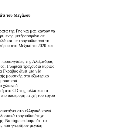
άτι του Μεγάλου
ρατα της Γης και μας κάνουν να
κριμένης μετζοσοπράνο σε
λλά και με τραγούδια από το
λήρου στο Μεξικό το 2020 και
ς προσεγγίσεις της Αλεξάνδρας
ος. Γνωρίζει τραγούδια κυρίως
α Γκράβας δίνει μια νέα
κής μουσικής στο εξωτερικό
υ μουσικού
υ χιλιανού
μή στο CD της, αλλά και τα
ν πιο απόκρυφη πτυχή του έργου
 συστήνει στο ελληνικό κοινό
αδοσιακά τραγούδια έτυχε
ής. Να σημειώσουμε ότι τα
ες που γνωρίζουν μεγάλη