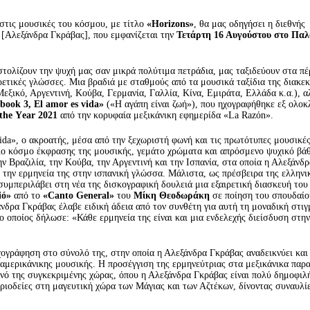
 στις μουσικές του κόσμου, με τίτλο
«
Horizons
»
, θα μας οδηγήσει η διεθνής
[Αλεξάνδρα Γκράβας], που εμφανίζεται την
Τετάρτη 16 Αυγούστου στο Παλ
τολίζουν την ψυχή μας σαν μικρά πολύτιμα πετράδια, μας ταξιδεύουν στα πέ
ρετικές γλώσσες. Μια βραδιά με σταθμούς από τα μουσικά ταξίδια της διακε
εξικό, Αργεντινή, Κούβα, Γερμανία, Γαλλία, Κίνα, Εμιράτα, Ελλάδα κ.α.), α
book 3, El amor es vida»
(«Η αγάπη είναι ζωή»), που ηχογραφήθηκε εξ ολοκ
 the Υear 2021
από την κορυφαία μεξικάνικη εφημερίδα «La Razόn».
ida», ο ακροατής, μέσα από την ξεχωριστή φωνή και τις πρωτότυπες μουσικέ
λο κόσμο έκφρασης της μουσικής, γεμάτο χρώματα και απρόσμενο ψυχικό βάθ
ν Βραζιλία, την Κούβα, την Αργεντινή και την Ισπανία, στα οποία η Αλεξάνδρ
 την ερμηνεία της στην ισπανική γλώσσα. Μάλιστα, ως πρέσβειρα της ελληνι
 συμπεριλάβει στη νέα της δισκογραφική δουλειά μια εξαιρετική διασκευή το
ió»
από το
«
Canto
General
»
του
Μίκη Θεοδωράκη
σε ποίηση του σπουδαίο
άνδρα Γκράβας έλαβε ειδική άδεια από τον συνθέτη για αυτή τη μοναδική στιγ
οποίος δήλωσε: «Κάθε ερμηνεία της είναι και μια ενδελεχής διείσδυση στη
χογράφηση στο σύνολό της, στην οποία η Αλεξάνδρα Γκράβας αναδεικνύει και
οαμερικάνικης μουσικής. Η προσέγγιση της ερμηνεύτριας στα μεξικάνικα παρ
ινό της συγκεκριμένης χώρας, όπου η Αλεξάνδρα Γκράβας είναι πολύ δημοφιλ
εριοδείες στη μαγευτική χώρα των Μάγιας και των Αζτέκων, δίνοντας συναυλί