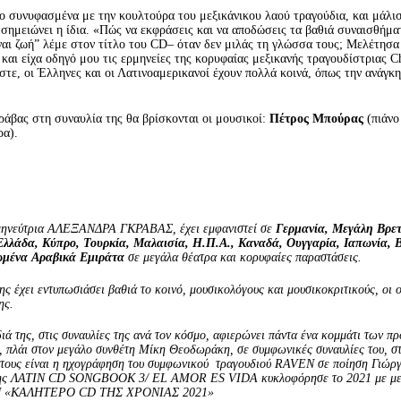
ο συνυφασμένα με την κουλτούρα του μεξικάνικου λαού τραγούδια, και μάλισ
 σημειώνει η ίδια. «Πώς να εκφράσεις και να αποδώσεις τα βαθιά συναισθήμ
ναι ζωή” λέμε στον τίτλο του CD– όταν δεν μιλάς τη γλώσσα τους; Μελέτησα
και είχα οδηγό μου τις ερμηνείες της κορυφαίας μεξικανής τραγουδίστριας Ch
ωστε, οι Έλληνες και οι Λατινοαμερικανοί έχουν πολλά κοινά, όπως την ανάγκ
ράβας στη συναυλία της θα βρίσκονται οι μουσικοί:
Πέτρος Μπούρας
(πιάνο
ρα).
ρμηνεύτρια ΑΛΕΞΑΝΔΡΑ ΓΚΡΑΒΑΣ, έχει εμφανιστεί σε
Γερμανία,
M
εγάλη Βρετ
Ελλάδα, Κύπρο, Τουρκία, Μαλαισία, Η.Π.Α., Καναδά, Ουγγαρία, Ιαπωνία, Β
μένα
Αραβικά Εμιράτα
σε μεγάλα θέατρα και κορυφαίες παραστάσεις.
ης έχει εντυπωσιάσει βαθιά το κοινό, μουσικολόγους και μουσικοκριτικούς, οι 
ης.
ιά της, στις συναυλίες της ανά τον κόσμο, αφιερώνει πάντα ένα κομμάτι των π
, πλάι στον μεγάλο συνθέτη Μίκη Θεοδωράκη, σε συμφωνικές συναυλίες του, στ
τους είναι η ηχογράφηση του συμφωνικού τραγουδιού RAVEN σε ποίηση Γιώρ
 της ΛΑΤΙΝ CD SONGBOOK 3/ EL AMOR ES VIDA κυκλοφόρησε το 2021 με μεγά
ZON «ΚΑΛΗΤΕΡΟ CD ΤΗΣ ΧΡΟΝΙΑΣ 2021»