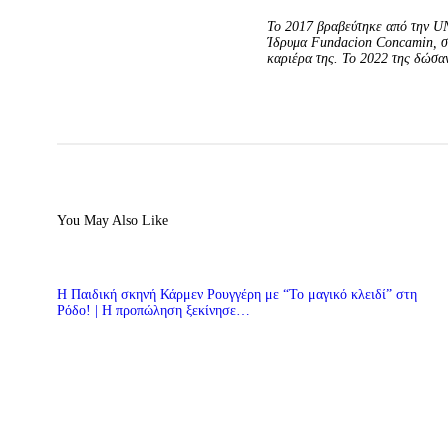
Το 2017 βραβεύτηκε από την U
Ίδρυμα Fundacion Concamin, στ
καριέρα της. Το 2022 της δώσαν
You May Also Like
Η Παιδική σκηνή Κάρμεν Ρουγγέρη με “Το μαγικό κλειδί” στη
Ρόδο! | Η προπώληση ξεκίνησε…