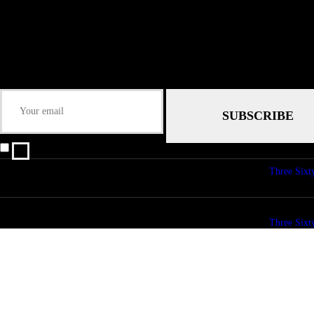
Submit
Some description text for this item
Keep me up-to-date via email with the latest news, pre-sales and more from R
I agree that my submitted data is being collected and stored.
© copyright 2026. All Rights Reserved. Design & Development by
Three Sixt
© copyright 2026. All Rights Reserved. Design & Development by
Three Sixt