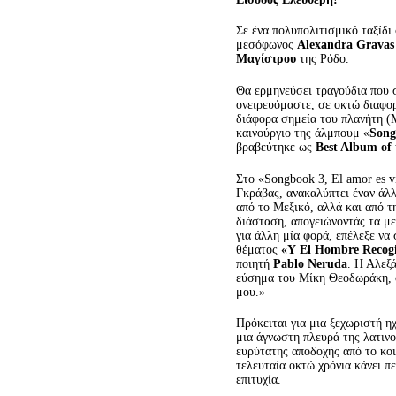
Σε ένα πολυπολιτισμικό ταξίδι
μεσόφωνος
Alexandra
Gravas
Μαγίστρου
της Ρόδο.
Θα ερμηνεύσει τραγούδια που σ
ονειρευόμαστε, σε οκτώ διαφο
διάφορα σημεία του πλανήτη (Μ
καινούργιο της άλμπουμ «
Song
βραβεύτηκε ως
Best Album of
Στο «Songbook 3, El amor es v
Γκράβας, ανακαλύπτει έναν άλ
από το Μεξικό, αλλά και από τη
διάσταση, απογειώνοντάς τα με
για άλλη μία φορά, επέλεξε να
θέματος
«
Y
El
Hombre
R
ecog
ποιητή
Pablo
Neruda
. Η Αλεξ
εύσημα του Μίκη Θεοδωράκη, ο 
μου.»
Πρόκειται για μια ξεχωριστή η
μια άγνωστη πλευρά της λατιν
ευρύτατης αποδοχής από το κο
τελευταία οκτώ χρόνια κάνει π
επιτυχία.