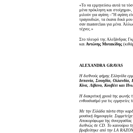
«Το να ερμηνεύσω αυτά τα τόσ
μένα πρόκληση και στοίχημα»,
μιλούν για αγάπη –“Η αγάπη εί
τραγουδιών, τα έκανα δικά μου 
σαν masterclass για μένα. Άλλ
τέχνες.»
Στο πλευρό της Αλεξάνδρας Γκ
και
Αντώνης Μυτακίδης
(κιθά
ALEXANDRA
GRAVAS
Η διεθνούς φήμης Ελληνίδα ε
Ισπανία, Σουηδία, Ολλανδία, 
Κίνα,
Λίβανο, Κουβέιτ
και
Ηνω
Η διακριτική χροιά της φωνής τ
ενθουσιασμό για τις ερμηνείες τ
Με την Ελλάδα πάντα στην καρδ
μουσική δημιουργία. Συμμετείχε
Αποκορύφωμα της συνεργασίας 
διεθνώς σε CD. Το καινούριο
βραβεύτηκε από την LA RA