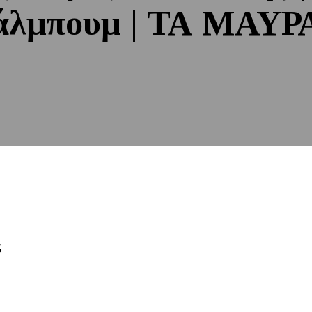
άλμπουμ | ΤΑ ΜΑΥΡ
ς