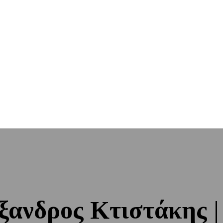
ξανδρος Κτιστάκης |