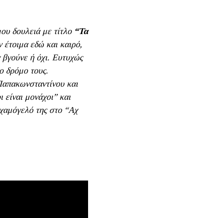
ου δουλειά με τίτλο
“Τα
ν έτοιμα εδώ και καιρό,
α βγούνε ή όχι. Ευτυχώς
ο δρόμο τους.
Παπακωνσταντίνου και
ι είναι μονάχοι” και
 χαμόγελό της στο “Αχ