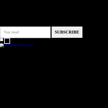
Some description text for this item
Εγγραφείτε στο Newsletter μας για να μαθαίνετε πρώτοι τα νέα του σταθμού
μας!
I agree that my submitted data is being collected and stored.
We are an independent, non-profit, online radio Broadcasting 24/7 live from
Subtitle
Install our free App:
Some description text for this item
Submit
Some description text for this item