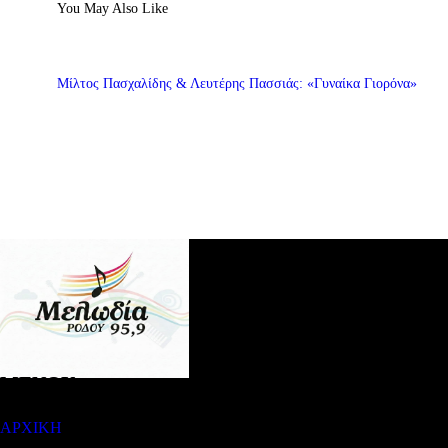
You May Also Like
Μίλτος Πασχαλίδης & Λευτέρης Πασσιάς: «Γυναίκα Γιορόνα»
ΜΕΝΟΥ
ΑΡΧΙΚΗ