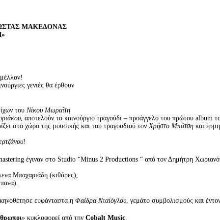
KΩΣΤΑΣ ΜΑΚΕΔΟΝΑΣ
Ι»
 μέλλον!
ινούργιες γενιές θα έρθουν
τίχων του
Νίκου Μωραΐτη
υριάκου
, αποτελούν το καινούργιο τραγούδι – προάγγελο του πρώτου album
ζει στο χώρο της μουσικής και του τραγουδιού τον
Χρήστο Μπότση
και ερμη
ερτζάνου
!
mastering έγιναν στο Studio “Minus 2 Productions “ από τον Δημήτρη Χωριανόπ
λενα Μπαχαριάδη (κιθάρες),
πανα).
 σκηνοθέτησε ευφάνταστα η
Φαίδρα Νταϊόγλου
, γεμάτο συμβολισμούς και έντο
νθρωποι
» κυκλοφορεί από την
Cobalt
Music
.