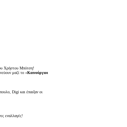
 του Χρήστου Μπότση!
νεύουν μαζί το «
Καινούργιοι
ουλο, Digi και έπαιξαν οι
νες εναλλαγές!