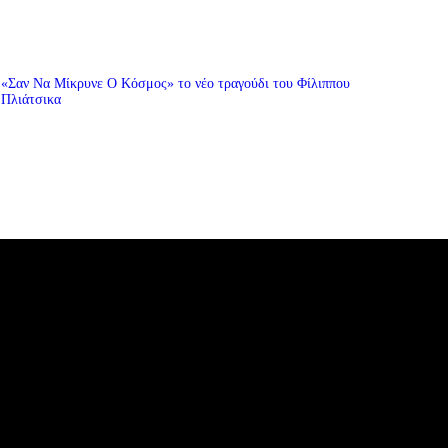
«Σαν Να Μίκρυνε Ο Κόσμος» το νέο τραγούδι του Φίλιππου
Πλιάτσικα