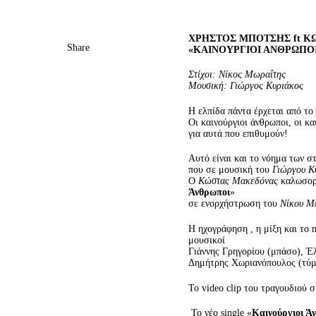
ΧΡΗΣΤΟΣ ΜΠΟΤΣΗΣ ft 
Share
«ΚΑΙΝΟΥΡΓΙΟΙ ΑΝΘΡΩΠΟ
Στίχοι: Νίκος Μωραΐτης
Μουσική: Γιώργος Κυριάκος
Η ελπίδα πάντα έρχεται από το
Οι καινούργιοι άνθρωποι, οι κα
για αυτά που επιθυμούν!
Αυτό είναι και το νόημα των σ
που σε μουσική του
Γιώργου Κ
Ο
Κώστας Μακεδόνας
καλωσορί
Άνθρωποι
»
σε ενορχήστρωση του
Νίκου Μ
Η ηχογράφηση , η μίξη και το 
μουσικοί
Γιάννης Γρηγορίου (μπάσο), Έ
Δημήτρης Χωριανόπουλος (τύμ
Το video clip του τραγουδιού
Το νέο single «
K
αινούργιοι Ά