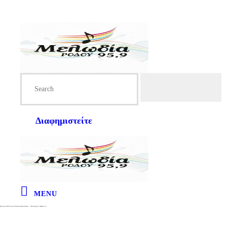
Διαφημιστείτε
MENU
Χρήστος Μπότσης ft Κώστας Μακεδόνας – “Καινούργιοι Άνθρωποι”