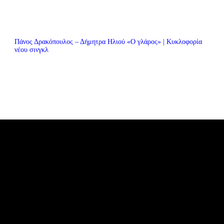
Πάνος Δρακόπουλος – Δήμητρα Ηλιού «Ο γλάρος» | Κυκλοφορία
νέου σινγκλ