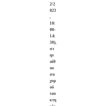
2/2
023
,
10:
00-
14:
30),
στ
ην
αίθ
ου
σα
χορ
ού
του
κτη