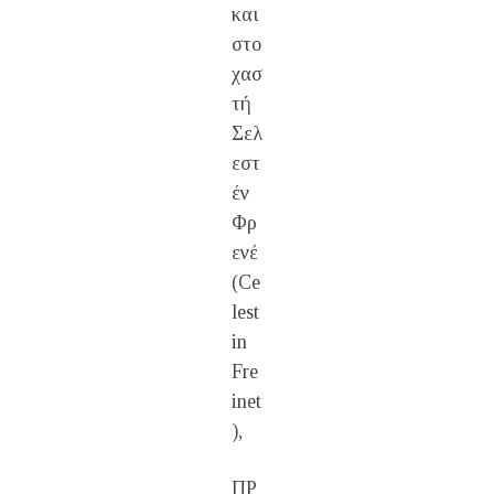
και
στο
χασ
τή
Σελ
εστ
έν
Φρ
ενέ
(Ce
lest
in
Fre
inet
),
ΠΡ