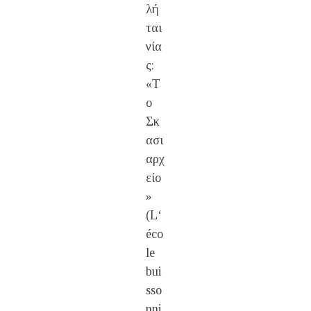
λή
ται
νία
ς:
«Τ
ο
Σκ
ασι
αρχ
είο
»
(L‘
éco
le
bui
sso
nni