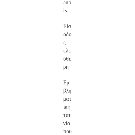
ano
is.
Είσ
οδο
ς
ελε
ύθε
ρη
Εμ
βλη
ματ
ική
ται
νία
που