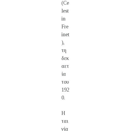
(Ce
lest
in
Fre
inet
),
τη
δεκ
αετ
ία
του
192
0.
Η
ται
νία