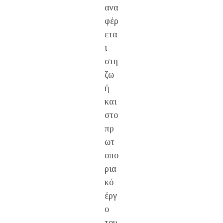
ανα
φέρ
ετα
ι
στη
ζω
ή
και
στο
πρ
ωτ
οπο
ρια
κό
έργ
ο
του