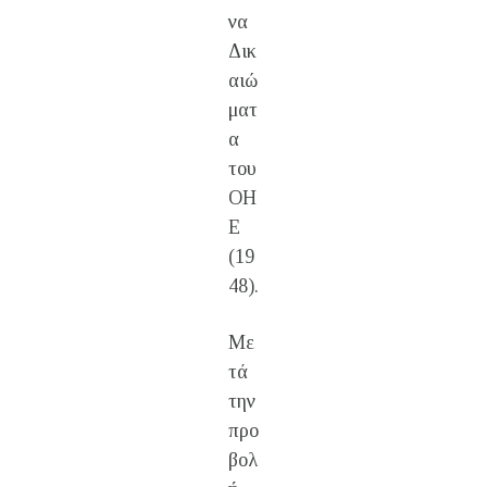
να
Δικ
αιώ
ματ
α
του
ΟΗ
Ε
(19
48).
Με
τά
την
προ
βολ