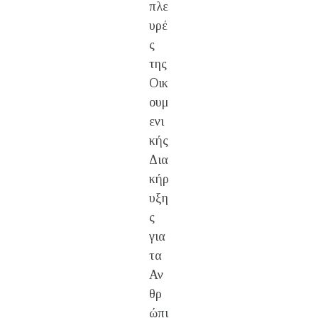
πλε
υρέ
ς
της
Οικ
ουμ
ενι
κής
Δια
κήρ
υξη
ς
για
τα
Αν
θρ
ώπι