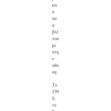
απ
ό
όσ
α
βλέ
που
με
στη
ν
οθό
νη;
Το
199
0,
το