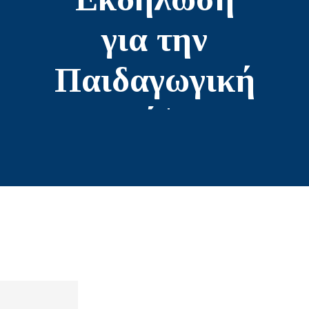
για την
Παιδαγωγική
Φρενέ |17 &
18
Φεβρουαρίου