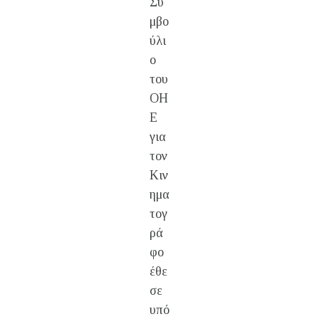
Συ
μβο
ύλι
ο
του
ΟΗ
Ε
για
τον
Κιν
ημα
τογ
ρά
φο
έθε
σε
υπό