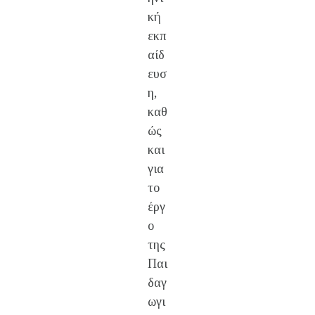
κή
εκπ
αίδ
ευσ
η,
καθ
ώς
και
για
το
έργ
ο
της
Παι
δαγ
ωγι