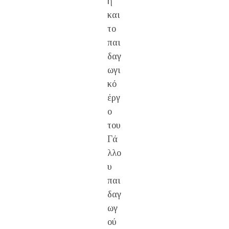
ή
και
το
παι
δαγ
ωγι
κό
έργ
ο
του
Γά
λλο
υ
παι
δαγ
ωγ
ού