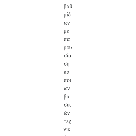
βαθ
μίδ
ων
με
πα
ρου
σία
ση
κά
ποι
ων
βα
σικ
ών
τεχ
νικ