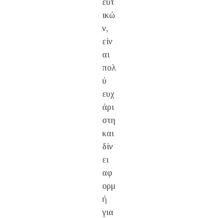
ευτ
ικώ
ν,
είν
αι
πολ
ύ
ευχ
άρι
στη
και
δίν
ει
αφ
ορμ
ή
για