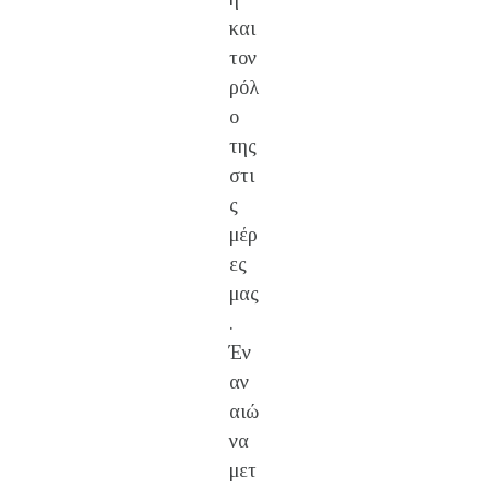
και
τον
ρόλ
ο
της
στι
ς
μέρ
ες
μας
.
Έν
αν
αιώ
να
μετ