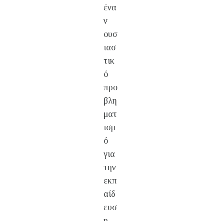
ένα
ν
ουσ
ιασ
τικ
ό
προ
βλη
ματ
ισμ
ό
για
την
εκπ
αίδ
ευσ
η