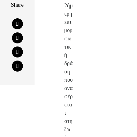
Share
2ήμ
ερη
επι
μορ
φω
τικ
ή
δρά
ση
που
ανα
φέρ
ετα
ι
στη
ζω