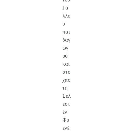
Γά
λλο
υ
παι
δαγ
ωγ
ού
και
στο
χασ
τή
Σελ
εστ
έν
Φρ
ενέ