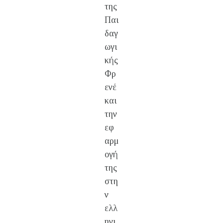
της
Παι
δαγ
ωγι
κής
Φρ
ενέ
και
την
εφ
αρμ
ογή
της
στη
ν
ελλ
ηνι