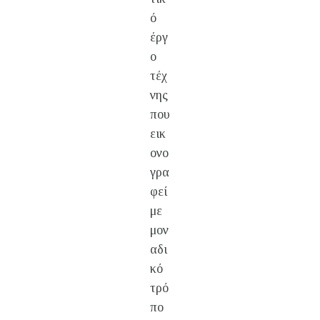
ό
έργ
ο
τέχ
νης
που
εικ
ονο
γρα
φεί
με
μον
αδι
κό
τρό
πο