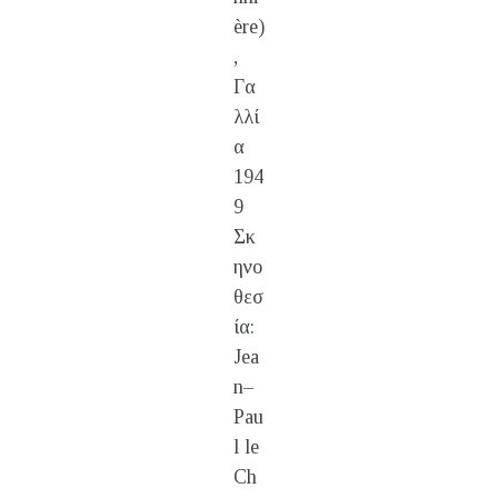
ère)
,
Γα
λλί
α
194
9
Σκ
ηνο
θεσ
ία:
Jea
n–
Pau
l le
Ch