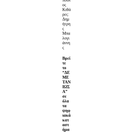
πουλ
ος
Κιθά
ρες:
Δημ
ήτρη
ς
Μπα
λογι
άννη
ς
Βρεί
τε
το
“ΔΕ
ΜΕ
ΤΑΝ
ΙΩΣ
Α”
σε
όλα
τα
ψηφ
ιακά
κατ
αστ
ήμα