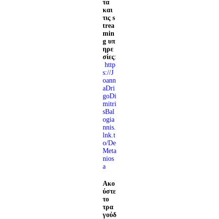
τα
και
τις s
trea
min
g υπ
ηρε
σίες
:
http
s://J
oann
aDri
goDi
mitri
sBal
ogia
nnis.
lnk.t
o/De
Meta
nios
a
Ακο
ύστε
το
τρα
γούδ