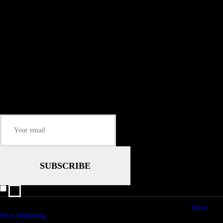
Install our free App:
Some description text for this item
Subtitle
Submit
Some description text for this item
Keep me up-to-date via email with the latest news, pre-sales and more from
Rare Radio Store
I agree that my submitted data is being collected and stored.
© copyright 2026. All Rights Reserved. Design & Development by
Three
Sixty Marketing