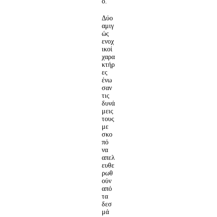
o.
Δύο
αμιγ
ώς
ενοχ
ικοί
χαρα
κτήρ
ες
ένω
σαν
τις
δυνά
μεις
τους
με
σκο
πό
να
απελ
ευθε
ρωθ
ούν
από
τα
δεσ
μά