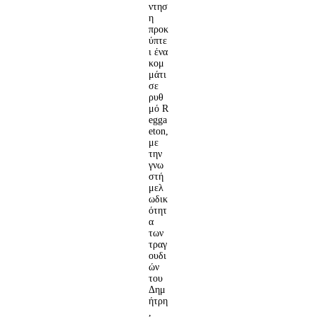
ντησ
η
προκ
ύπτε
ι ένα
κομ
μάτι
σε
ρυθ
μό R
egga
eton,
με
την
γνω
στή
μελ
ωδικ
ότητ
α
των
τραγ
ουδι
ών
του
Δημ
ήτρη
,