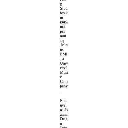
g
Stud
ios κ
αι
κυκλ
οφο
ρεί
από
τη
Min
os
EMI
, a
Univ
ersal
Musi
c
Com
pany
.
Ερμ
ηνεί
α: Jo
anna
Drig
o