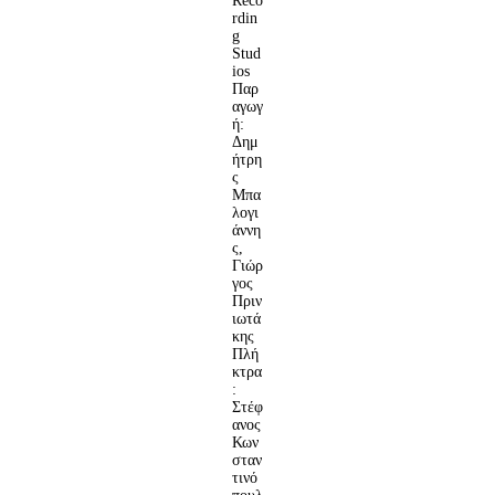
Reco
rdin
g
Stud
ios
Παρ
αγωγ
ή:
Δημ
ήτρη
ς
Μπα
λογι
άννη
ς,
Γιώρ
γος
Πριν
ιωτά
κης
Πλή
κτρα
:
Στέφ
ανος
Κων
σταν
τινό