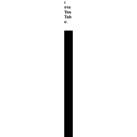
ι
στο
You
Tub
e: