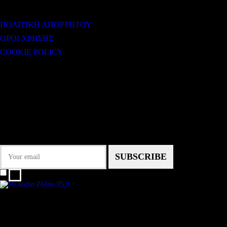
ΧΡΗΣΙΜΟΙ ΣΥΝΔΕΣΜΟΙ
ΠΟΛΙΤΙΚΗ ΑΠΟΡΡΗΤΟΥ
ΟΡΟΙ ΧΡΗΣΗΣ
COOKIE POLICY
Subtitle
NEWSLETTER
Some description text for this item
Εγγραφείτε στο Newsletter μας για να μαθαίνετε πρώτοι τα νέα του σταθμού
μας!
I agree that my submitted data is being collected and stored.
We are an independent, non-profit, online radio Broadcasting 24/7 live from
London, New York, Los Angeles, beyond
Subtitle