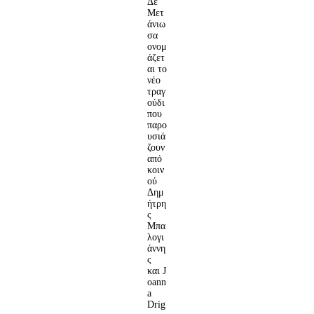
Δε
Μετ
άνιω
σα
ονομ
άζετ
αι το
νέο
τραγ
ούδι
που
παρο
υσιά
ζουν
από
κοιν
ού
Δημ
ήτρη
ς
Μπα
λογι
άννη
ς
και J
oann
a
Drig