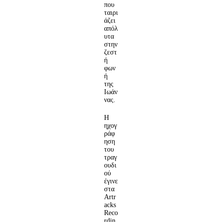
που
ταιρι
άζει
απόλ
υτα
στην
ζεστ
ή
φων
ή
της
Ιωάν
νας.
Η
ηχογ
ράφ
ηση
του
τραγ
ουδι
ού
έγινε
στα
Artr
acks
Reco
rdin