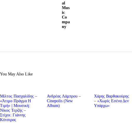
al
Mus
ic
Co
mpa
ny
You May Also Like
Μίλτος Πασχαλίδης –
Ανδρέας Λάμπρου –
Χάρης Βαρθακούρης
«Άτιμο Πράγμα Η
Cinepolis (New
– «Χωρίς Εσένα Δεν
Τιμή» | Μουσική:
Album)
Υπάρχω»
Νίκος Τερζής –
Στίχοι: Γιάννης
Κότσιρας