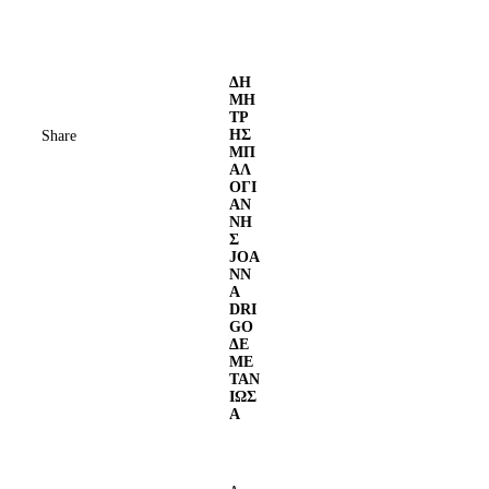
ΔΗ
ΜΗ
ΤΡ
ΗΣ
Share
ΜΠ
ΑΛ
ΟΓΙ
ΑΝ
ΝΗ
Σ
JOA
NN
A
DRI
GO
ΔΕ
ΜΕ
ΤΑΝ
ΙΩΣ
Α