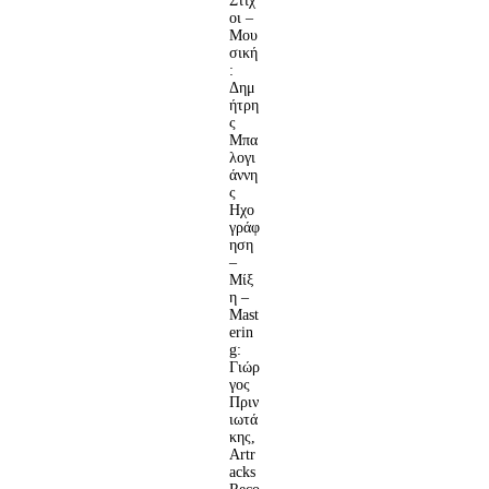
Στίχ
οι –
Μου
σική
:
Δημ
ήτρη
ς
Μπα
λογι
άννη
ς
Ηχο
γράφ
ηση
–
Μίξ
η –
Mast
erin
g:
Γιώρ
γος
Πριν
ιωτά
κης,
Artr
acks