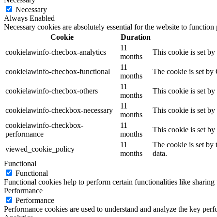
Necessary
Always Enabled
Necessary cookies are absolutely essential for the website to function
Cookie
Duration
11
cookielawinfo-checbox-analytics
This cookie is set b
months
11
cookielawinfo-checbox-functional
The cookie is set by
months
11
cookielawinfo-checbox-others
This cookie is set b
months
11
cookielawinfo-checkbox-necessary
This cookie is set b
months
cookielawinfo-checkbox-
11
This cookie is set b
performance
months
11
The cookie is set by
viewed_cookie_policy
months
data.
Functional
Functional
Functional cookies help to perform certain functionalities like sharing 
Performance
Performance
Performance cookies are used to understand and analyze the key perfor