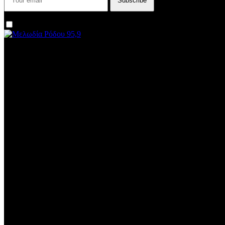
I agree that my submitted data is being collected and stored.
We are an independent, non-profit, online radio Broadcasting 24/7 
Subtitle
Install our free App:
Some description text for this item
Subtitle
Submit
Some description text for this item