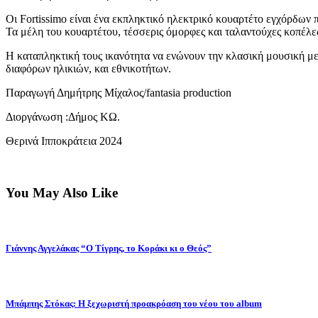
Οι Fortissimo είναι ένα εκπληκτικό ηλεκτρικό κουαρτέτο εγχόρδων 
Τα μέλη του κουαρτέτου, τέσσερις όμορφες και ταλαντούχες κοπέλ
Η καταπληκτική τους ικανότητα να ενώνουν την κλασική μουσική με 
διαφόρων ηλικιών, και εθνικοτήτων.
Παραγωγή Δημήτρης Μίχαλος/fantasia production
Διοργάνωση :Δήμος ΚΩ.
Θερινά Ιπποκράτεια 2024
You May Also Like
Γιάννης Αγγελάκας “Ο Τίγρης, το Κοράκι κι ο Θεός”
Μπάμπης Στόκας: Η ξεχωριστή προακρόαση του νέου του album