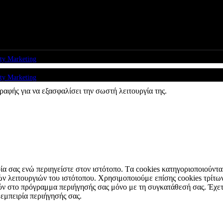
e from Rare Radio Store
ty Marketing
ty Marketing
ραφής για να εξασφαλίσει την σωστή λειτουργία της.
ιρία σας ενώ περιηγείστε στον ιστότοπο. Tα cookies κατηγοριοποιούντ
κών λειτουργιών του ιστότοπου. Χρησιμοποιούμε επίσης cookies τρί
ύν στο πρόγραμμα περιήγησής σας μόνο με τη συγκατάθεσή σας. Έχετε 
 εμπειρία περιήγησής σας.