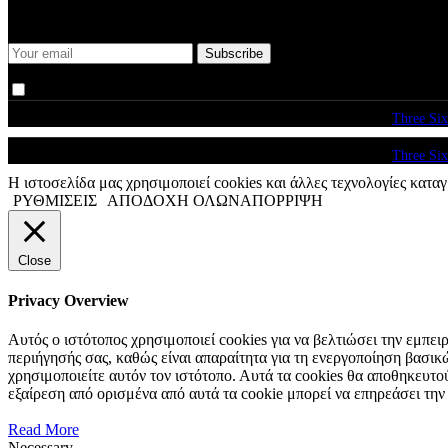
Keep me up-to-date via email with the latest news, pre-sales and mor
I agree that my submitted data is being collected and stored.
© copyright 2026. All Rights Reserved. Design & Development by
Three Six
© copyright 2026. All Rights Reserved. Design & Development by
Three Six
Η ιστοσελίδα μας χρησιμοποιεί cookies και άλλες τεχνολογίες καταγ
ΡΥΘΜΙΣΕΙΣ
ΑΠΟΔΟΧΗ ΟΛΩΝ
ΑΠΟΡΡΙΨΗ
Close
Privacy Overview
Αυτός ο ιστότοπος χρησιμοποιεί cookies για να βελτιώσει την εμπε
περιήγησής σας, καθώς είναι απαραίτητα για τη ενεργοποίηση βασι
χρησιμοποιείτε αυτόν τον ιστότοπο. Αυτά τα cookies θα αποθηκευτο
εξαίρεση από ορισμένα από αυτά τα cookie μπορεί να επηρεάσει την
Read More
Necessary