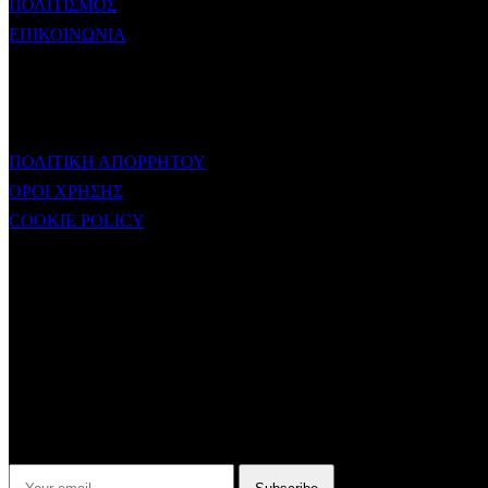
ΠΟΛΙΤΙΣΜΟΣ
ΕΠΙΚΟΙΝΩΝΙΑ
ΧΡΗΣΙΜΟΙ ΣΥΝΔΕΣΜΟΙ
ΠΟΛΙΤΙΚΗ ΑΠΟΡΡΗΤΟΥ
ΟΡΟΙ ΧΡΗΣΗΣ
COOKIE POLICY
Subtitle
NEWSLETTER
Some description text for this item
Εγγραφείτε στο Newsletter μας για να μαθαίνετε πρώτοι τα νέα του
σταθμού μας!