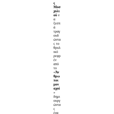
ς
Μοσ
χολι
ού
ν
α
ξεσπ
ά
τραγ
ουδ
ώντα
ς το
θρυλ
ικό
ρεφρ
έν
από
το
«
Άν
θρω
ποι
μον
αχοί
»
δημι
ουργ
ώντα
ς
ένα