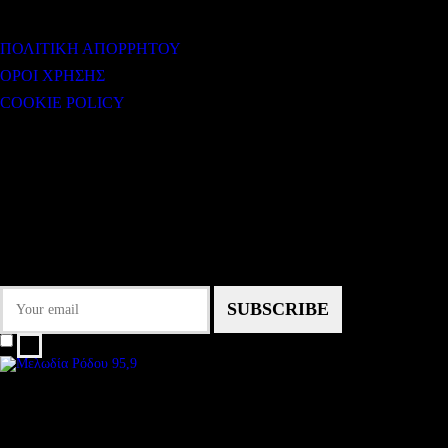
ΧΡΗΣΙΜΟΙ ΣΥΝΔΕΣΜΟΙ
ΠΟΛΙΤΙΚΗ ΑΠΟΡΡΗΤΟΥ
ΟΡΟΙ ΧΡΗΣΗΣ
COOKIE POLICY
Subtitle
NEWSLETTER
Some description text for this item
Εγγραφείτε στο Newsletter μας για να μαθαίνετε πρώτοι τα νέα του σταθμού
μας!
I agree that my submitted data is being collected and stored.
We are an independent, non-profit, online radio Broadcasting 24/7 live from
London, New York, Los Angeles, beyond
Subtitle