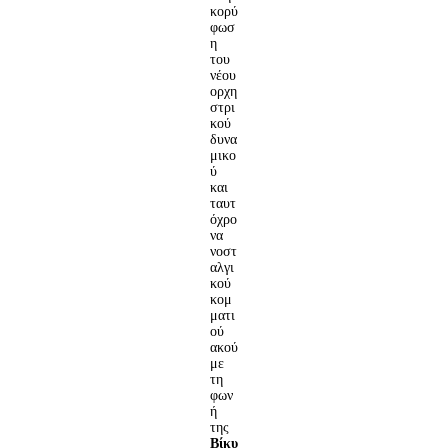
κορύ
φωσ
η
του
νέου
ορχη
στρι
κού
δυνα
μικο
ύ
και
ταυτ
όχρο
να
νοστ
αλγι
κού
κομ
ματι
ού
ακού
με
τη
φων
ή
της
Βίκυ