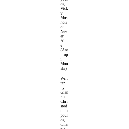
os,
Vick
y
Mos
holi
ou
Nev
er
Alon
e
(Ant
hrop
i
Mon
ahi)
Writ
ten
by
Gian
nis
Chri
stod
oulo
poul
os,
Gian