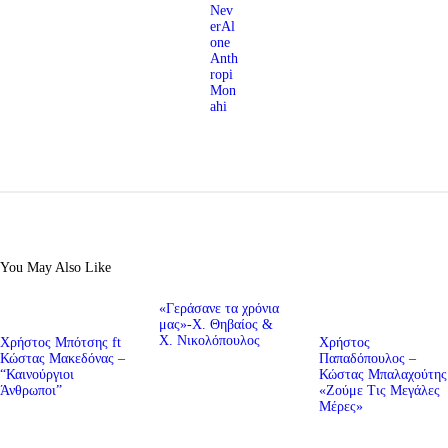
Nev
erAl
one
Anth
ropi
Mon
ahi
You May Also Like
«Γεράσανε τα χρόνια
μας»-Χ. Θηβαίος &
Χ. Νικολόπουλος
Χρήστος Μπότσης ft
Χρήστος
Κώστας Μακεδόνας –
Παπαδόπουλος –
“Καινούργιοι
Κώστας Μπαλαχούτης
Άνθρωποι”
«Ζούμε Τις Μεγάλες
Μέρες»