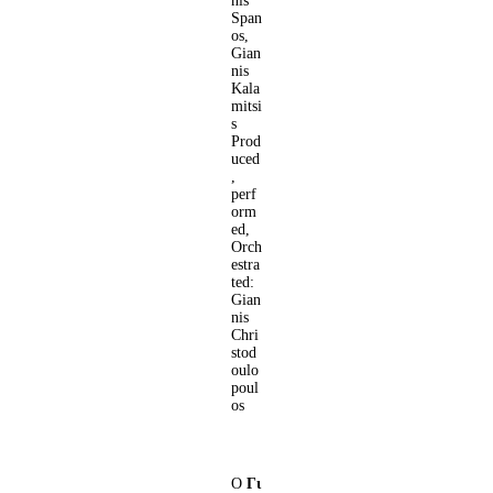
nis
Span
os,
Gian
nis
Kala
mitsi
s
Prod
uced
,
perf
orm
ed,
Orch
estra
ted:
Gian
nis
Chri
stod
oulo
poul
os
Ο
Γι