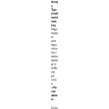
άννη
ς
Χρι
στοδ
ουλό
που
λος
δημι
ουργ
εί
μια
πρω
τότυ
πη i
nstru
ment
al σ
ύνθε
ση
με
τίτλ
ο
«
Ne
ver
alon
e
».
Στην