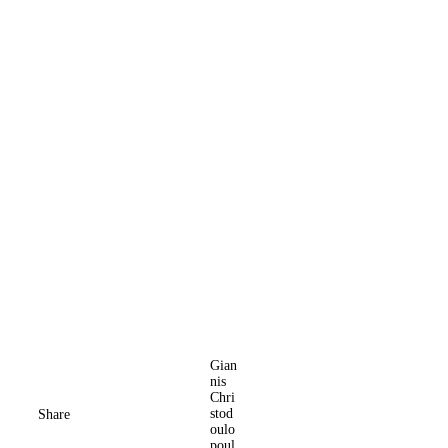
Gian
nis
Chri
stod
Share
oulo
poul