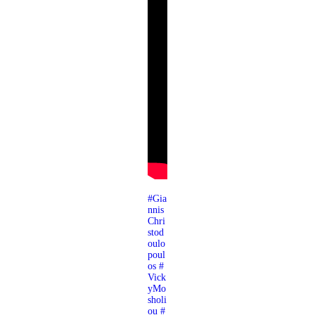
#Gia
nnis
Chri
stod
oulo
poul
os
#
Vick
yMo
sholi
ou
#