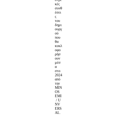
κές
συνθ
έσει
ς
του
δημι
ουργ
ού
που
θα
κυκλ
οφο
ρήσ
ουν
μέσ
α
στο
2024
από
την
MIN
OS
EMI
/ U
NV
ERS
AL.