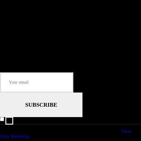
Install our free App:
Some description text for this item
Subtitle
Submit
Some description text for this item
Keep me up-to-date via email with the latest news, pre-sales and more from
Rare Radio Store
I agree that my submitted data is being collected and stored.
© copyright 2026. All Rights Reserved. Design & Development by
Three
Sixty Marketing