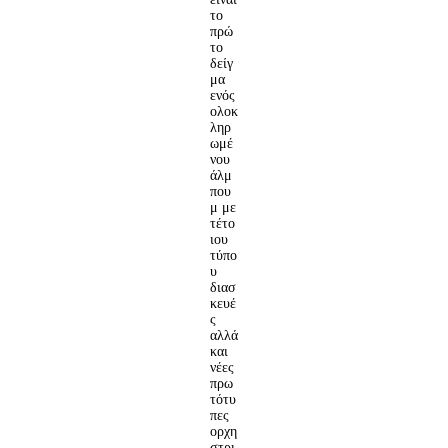
το
πρώ
το
δείγ
μα
ενός
ολοκ
ληρ
ωμέ
νου
άλμ
που
μ με
τέτο
ιου
τύπο
υ
διασ
κευέ
ς
αλλά
και
νέες
πρω
τότυ
πες
ορχη
στρι