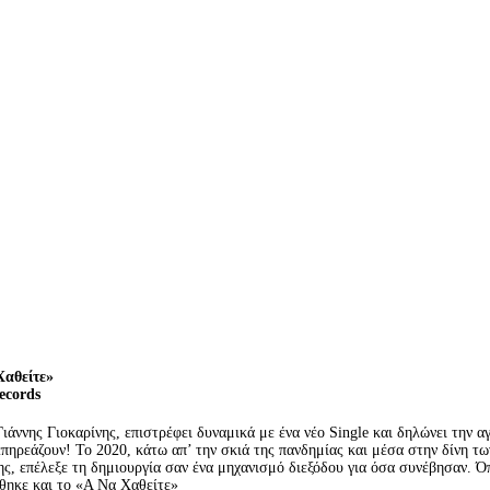
Χαθείτε»
ecords
ιάννης Γιοκαρίνης, επιστρέφει δυναμικά με ένα νέο Single και δηλώνει την α
πηρεάζουν! Το 2020, κάτω απ’ την σκιά της πανδημίας και μέσα στην δίνη τω
ης, επέλεξε τη δημιουργία σαν ένα μηχανισμό διεξόδου για όσα συνέβησαν. Ό
ήθηκε και το «Α Να Χαθείτε»