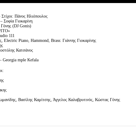
– Στίχοι: Πάνος Ηλιόπουλος
 – Σοφία Γιοκαρίνη
Γόνης (DJ Gonis)
PITO»
udio 111
 Electric Piano, Hammond, Brass: Γιάννης Γιοκαρίνης
ης
ποστόλης Κατσάνος
– Georgia mple Kefala
ι:
ης
άκης
ωμανίδης, Βασίλης Καμίτσης, Άγγελος Καλαβρυτινός, Κώστας Γόνης