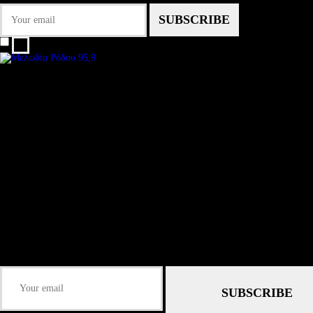
I agree that my submitted data is being collected and stored.
We are an independent, non-profit, online radio Broadcasting 24/7 live from
Subtitle
Install our free App:
Some description text for this item
Submit
Some description text for this item
Keep me up-to-date via email with the latest news, pre-sales and more from R