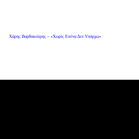
Χάρης Βαρθακούρης – «Χωρίς Εσένα Δεν Υπάρχω»