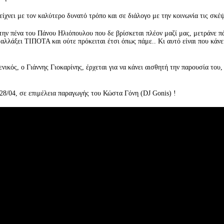
είχνει με τον καλύτερο δυνατό τρόπο και σε διάλογο με την κοινωνία τις σκέ
 την πένα του Πάνου Ηλιόπουλου που δε βρίσκεται πλέον μαζί μας, μετράνε π
 αλλάξει ΤΙΠΟΤΑ και ούτε πρόκειται έτσι όπως πάμε.. Κι αυτό είναι που κάνε
νικός, ο Γιάννης Γιοκαρίνης, έρχεται για να κάνει αισθητή την παρουσία του,
28/04, σε επιμέλεια παραγωγής του Κώστα Γόνη (DJ Gonis) !