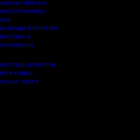
ΑΚΟΥΜΕ ΜΠΡΟΣΤΑ
ΝΕΕΣ ΚΥΛΟΦΟΡΙΕΣ
ΝΕΑ
ΕΚΔΗΛΩΣΕΙΣ ΣΤΗ ΡΟΔΟ
ΠΟΛΙΤΙΣΜΟΣ
ΕΠΙΚΟΙΝΩΝΙΑ
ΧΡΗΣΙΜΟΙ ΣΥΝΔΕΣΜΟΙ
ΠΟΛΙΤΙΚΗ ΑΠΟΡΡΗΤΟΥ
ΟΡΟΙ ΧΡΗΣΗΣ
COOKIE POLICY
Subtitle
NEWSLETTER
Some description text for this item
Εγγραφείτε στο Newsletter μας για να μαθαίνετε πρώτοι τα νέα του σταθμού
μας!