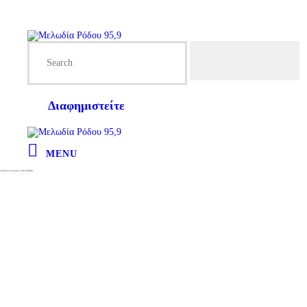
Διαφημιστείτε
MENU
Γιάννης Γιοκαρίνης «Α Να Χαθείτε»