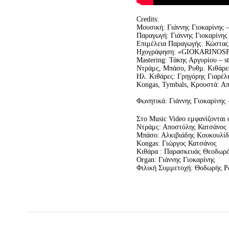
Credits:
Μουσική: Γιάννης Γιοκαρίνης 
Παραγωγή: Γιάννης Γιοκαρίνης
Επιμέλεια Παραγωγής: Κώστας 
Ηχογράφηση: «GIOKARINOS
Mastering: Τάκης Αργυρίου – st
Ντράμς, Μπάσο, Ρυθμ. Κιθάρες,
Ηλ. Κιθάρες: Γρηγόρης Γιαρέλ
Kongas, Tymbals, Κρουστά: Α
Φωνητικά: Γιάννης Γιοκαρίνης 
Στο Music Video εμφανίζονται ο
Ντράμς: Αποστόλης Κατσάνος
Μπάσο: Αλκιβιάδης Κουκουλίδ
Kongas: Γιώργος Κατσάνος
Κιθάρα : Παρασκευάς Θεοδωρ
Organ: Γιάννης Γιοκαρίνης
Φιλική Συμμετοχή: Θοδωρής Ρ