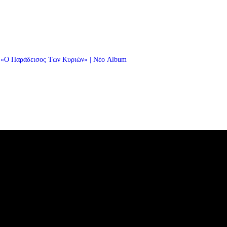
«Ο Παράδεισος Των Κυριών» | Νέο Album