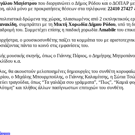
εγάλου Μαγίστρου
που διοργανώνει ο Δήμος Ρόδου και ο ΔΟΠΑΡ με 
ύθερη, αλλά μόνο με προκρατήσεις θέσεων στα τηλέφωνα:
22410 27427 
ολιτιστικά δρώμενα της χώρας, πλαισιωμένος από 2 εκπληκτικούς ερ
ανακίδη
, συμπράττει με τη
Μικτή Χορωδία Δήμου Ρόδου
, υπό τη 
αδρομή του. Συμμετέχει επίσης η παιδική χορωδία
Amabile
του επικο
ρχήστρα, ο μουσικοσυνθέτης παίζει τα κομμάτια του με αριστοτεχνικό
σιάζοντας πάντα το κοινό στις εμφανίσεις του.
ικής μουσικής σκηνής, όπως ο Γιάννης Πάριος, ο Δημήτρης Μητροπάν
λίδου κ.α.
ουλος, θα ακουστούν μελοποιημένες δημιουργίες του συνθέτη κορυφαί
ερίου, ο Μιχάλης Μπουρμπούλης, ο Γιάννης Καλαμίτσης, η Σώτια Τσώ
εύει τραγούδια, όπως “Τα γαλάζια σου γράμματα”, “Πως”, “Καμιά φορ
ιλότιμη” και πλήθος άλλων πασίγνωστων επιτυχιών του συνθέτη.
Τάφρου