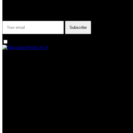
Εγγραφείτε στο Newsletter μας για να μαθαίνετε πρώτοι τα νέα του
σταθμού μας!
I agree that my submitted data is being collected and stored.
We are an independent, non-profit, online radio Broadcasting 24/7 
Subtitle
Install our free App:
Some description text for this item
Subtitle