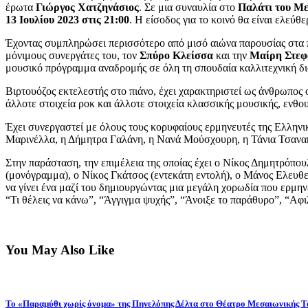
έρωτα
Γιώργος Χατζηνάσιος
. Σε μια συναυλία στο
Παλάτι του Μ
13 Ιουλίου 2023 στις 21:00
. Η είσοδος για το κοινό θα είναι ελε
Έχοντας συμπληρώσει περισσότερο από μισό αιώνα παρουσίας στα π
μόνιμους συνεργάτες του, τον
Σπύρο Κλείσσα
και την
Μαίρη Στεφ
μουσικό πρόγραμμα αναδρομής σε όλη τη σπουδαία καλλιτεχνική δι
Βιρτουόζος εκτελεστής στο πιάνο, έχει χαρακτηριστεί ως άνθρωπος ο
άλλοτε στοιχεία ροκ και άλλοτε στοιχεία κλασσικής μουσικής, ενθου
Έχει συνεργαστεί με όλους τους κορυφαίους ερμηνευτές της Ελλην
Μαρινέλλα, η Δήμητρα Γαλάνη, η Νανά Μούσχουρη, η Τάνια Τσανακ
Στην παράσταση, την επιμέλεια της οποίας έχει ο Νίκος Δημητρόπ
(μονόγραμμα), ο Νίκος Γκάτσος (εντεκάτη εντολή), ο Μάνος Ελευθ
να γίνει ένα μαζί του δημιουργώντας μια μεγάλη χορωδία που ερμην
“Τι θέλεις να κάνω”, “Άγγιγμα ψυχής”, “Άνοιξε το παράθυρο”, “Αφ
You May Also Like
Το «Παραμύθι χωρίς όνομα» της Πηνελόπης Δέλτα στο Θέατρο Μεσαιωνικής 