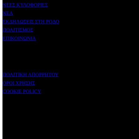
ΝΕΕΣ ΚΥΛΟΦΟΡΙΕΣ
ΝΕΑ
ΕΚΔΗΛΩΣΕΙΣ ΣΤΗ ΡΟΔΟ
ΠΟΛΙΤΙΣΜΟΣ
ΕΠΙΚΟΙΝΩΝΙΑ
ΧΡΗΣΙΜΟΙ ΣΥΝΔΕΣΜΟΙ
ΠΟΛΙΤΙΚΗ ΑΠΟΡΡΗΤΟΥ
ΟΡΟΙ ΧΡΗΣΗΣ
COOKIE POLICY
Subtitle
NEWSLETTER
Some description text for this item