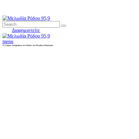
Διαφημιστείτε
menu
Ο Γιώργος Χατζηνάσιος στο Παλάτι του Μεγάλου Μαγίστρου