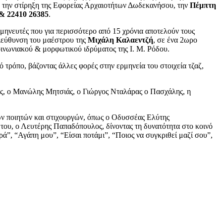
την στίρηξη της Εφορείας Αρχαιοτήτων Δωδεκανήσου, την
Πέμπτη
& 22410 26385
.
μηνευτές που για περισσότερο από 15 χρόνια αποτελούν τους
διεύθυνση του μαέστρου της
Μιχάλη Καλαεντζή
, σε ένα 2ωρο
ινωνιακού & μορφωτικού ιδρύματος της Ι. Μ. Ρόδου.
 τρόπο, βάζοντας άλλες φορές στην ερμηνεία του στοιχεία τζαζ,
ος, ο Μανώλης Μητσιάς, ο Γιώργος Νταλάρας ο Πασχάλης, η
ων ποιητών και στιχουργών, όπως ο Οδυσσέας Ελύτης
του, ο Λευτέρης Παπαδόπουλος, δίνοντας τη δυνατότητα στο κοινό
ά”, “Αγάπη μου”, “Είσαι ποτάμι”, “Ποιος να συγκριθεί μαζί σου”,