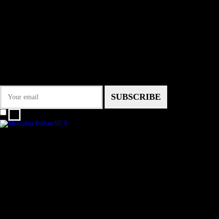
Subtitle
NEWSLETTER
Some description text for this item
Εγγραφείτε στο Newsletter μας για να μαθαίνετε πρώτοι τα νέα του σταθμού
μας!
I agree that my submitted data is being collected and stored.
We are an independent, non-profit, online radio Broadcasting 24/7 live from
Subtitle
Install our free App:
Some description text for this item