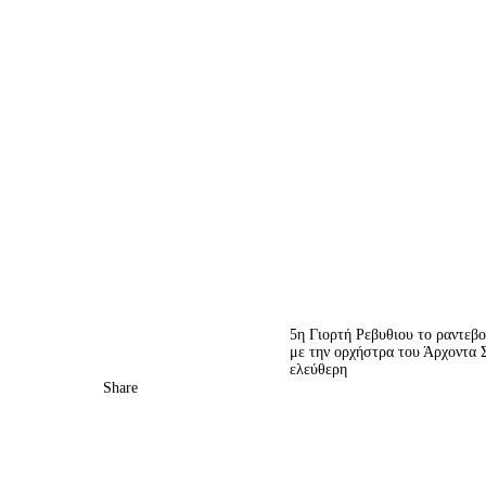
5η Γιορτή Ρεβυθιου το ραντεβο
με την ορχήστρα του Άρχοντα Σ
ελεύθερη
Share