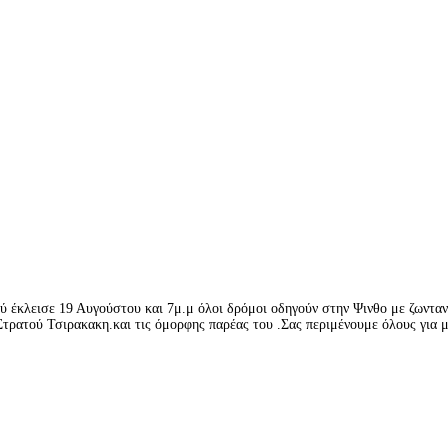
ύ έκλεισε 19 Αυγούστου και 7μ.μ όλοι δρόμοι οδηγούν στην Ψινθο με ζωντα
τρατού Τσιρακακη.και τις όμορφης παρέας του .Σας περιμένουμε όλους για 