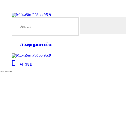
Διαφημιστείτε
MENU
5η Γιορτή Ρεβιθιού στην Ψίνθο