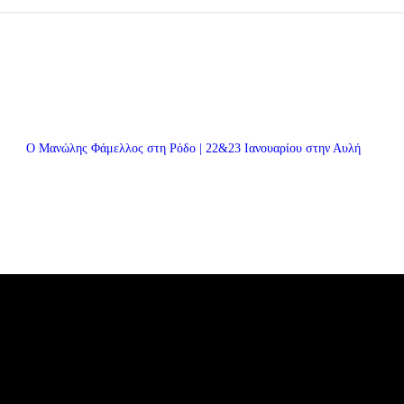
Ο Μανώλης Φάμελλος στη Ρόδο | 22&23 Ιανουαρίου στην Αυλή