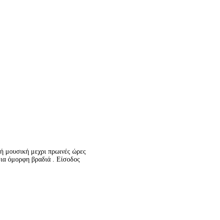
νή μουσική μεχρι πρωινές ώρες
μια όμορφη βραδιά . Είσοδος