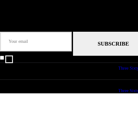
Submit
Some description text for this item
Keep me up-to-date via email with the latest news, pre-sales and more from R
I agree that my submitted data is being collected and stored.
© copyright 2026. All Rights Reserved. Design & Development by
Three Sixt
© copyright 2026. All Rights Reserved. Design & Development by
Three Sixt