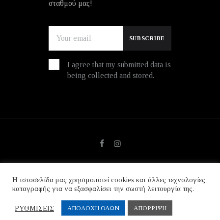
σταθμού μας!
I agree that my submitted data is
being collected and stored.
Η ιστοσελίδα μας χρησιμοποιεί cookies και άλλες τεχνολογίες
© copyright 2026. All Rights Reserved.
καταγραφής για να εξασφαλίσει την σωστή λειτουργία της.
Design & Development by
Three Sixty
ΡΥΘΜΙΣΕΙΣ
ΑΠΟΔΟΧΗ ΟΛΩΝ
ΑΠΟΡΡΙΨΗ
Marketing