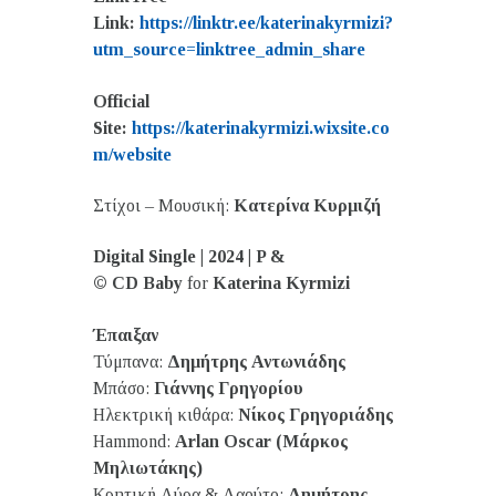
Link:
https://linktr.ee/katerinakyrmizi?
utm_source=linktree_admin_share
Official
Site:
https://katerinakyrmizi.wixsite.co
m/website
Στίχοι – Μουσική:
Κατερίνα Κυρμιζή
Digital
Single | 2024 |
P &
©
CD
Baby
for
Katerina
Kyrmizi
Έπαιξαν
Τύμπανα:
Δημήτρης Αντωνιάδης
Μπάσο:
Γιάννης Γρηγορίου
Ηλεκτρική κιθάρα:
Νίκος Γρηγοριάδης
Hammond:
Arlan Oscar (Μάρκος
Μηλιωτάκης)
Κρητική Λύρα & Λαούτο:
Δημήτρης