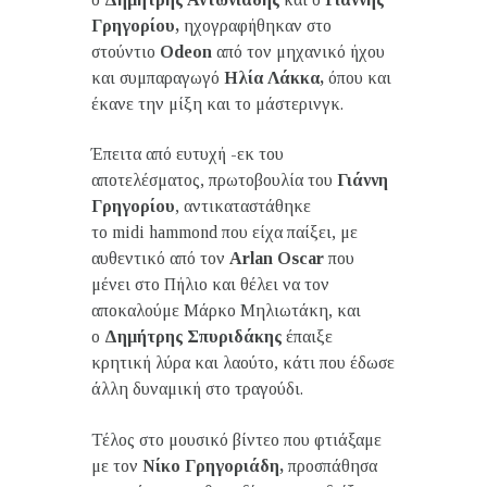
Γρηγορίου,
ηχογραφήθηκαν στο
στούντιο
Odeon
από τον μηχανικό ήχου
και συμπαραγωγό
Ηλία Λάκκα,
όπου και
έκανε την μίξη και το μάστερινγκ.
Έπειτα από ευτυχή -εκ του
αποτελέσματος, πρωτοβουλία του
Γιάννη
Γρηγορίου
, αντικαταστάθηκε
το midi hammond που είχα παίξει, με
αυθεντικό από τον
Arlan
Oscar
που
μένει στο Πήλιο και θέλει να τον
αποκαλούμε Μάρκο Μηλιωτάκη, και
ο
Δημήτρης Σπυριδάκης
έπαιξε
κρητική λύρα και λαούτο, κάτι που έδωσε
άλλη δυναμική στο τραγούδι.
Τέλος στο μουσικό βίντεο που φτιάξαμε
με τον
Νίκ
o Γρηγοριάδη,
προσπάθησα