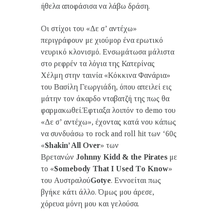
ήθελα αποφάσισα να λάβω δράση.
Οι στίχοι του «Δε σ’ αντέχω»
περιγράφουν με χιούμορ ένα ερωτικό
νευρικό κλονισμό. Ενσωμάτωσα μάλιστα
στο ρεφρέν τα λόγια της Κατερίνας
Χέλμη στην ταινία «Κόκκινα Φανάρια»
του Βασίλη Γεωργιάδη, όπου απειλεί εις
μάτην τον άκαρδο νταβατζή της πως θα
φαρμακωθεί.Έφτιαξα λοιπόν το demo του
«Δε σ’ αντέχω», έχοντας κατά νου κάπως
να συνδυάσω το rock and roll hit των ‘60ς
«
Shakin’
All
Over
» των
Βρετανών
Johnny Kidd & the Pirates
με
το «
Somebody Τ
hat
I
Used Τ
o
Know
»
του Αυστραλού
Gotye
. Εννοείται πως
βγήκε κάτι άλλο. Όμως μου άρεσε,
χόρευα μόνη μου και γελούσα.