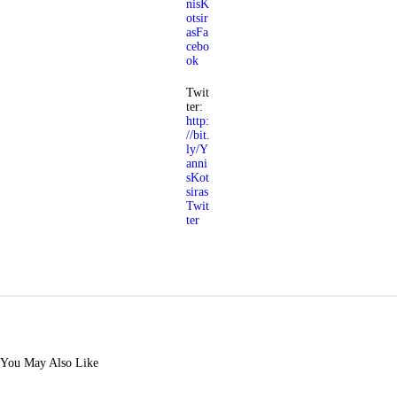
nisK
otsir
asFa
cebo
ok
Twit
ter:
http:
//bit.
ly/Y
anni
sKot
siras
Twit
ter
You May Also Like