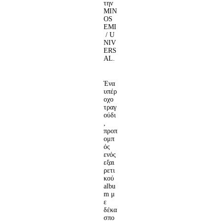
την
MIN
OS
EMI
/ U
NIV
ERS
AL.
Ένα
υπέρ
οχο
τραγ
ούδι
,
προπ
ομπ
ός
ενός
εξαι
ρετι
κού
albu
m μ
ε
δέκα
σπο