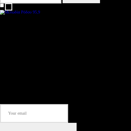
I agree that my submitted data is being collected and stored.
We are an independent, non-profit, online radio Broadcasting 24/7 live from
London, New York, Los Angeles, beyond
Subtitle
Install our free App:
Some description text for this item
Subtitle
Submit
Some description text for this item
Keep me up-to-date via email with the latest news, pre-sales and more from
Rare Radio Store