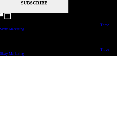
I agree that my submitted data is being collected and stored.
© copyright 2026. All Rights Reserved. Design & Development by
Three
Sixty Marketing
© copyright 2026. All Rights Reserved. Design & Development by
Three
Sixty Marketing