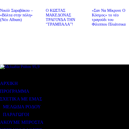
Νικόλ Σαραβάκου –
Ο ΚΩΣΤΑΣ
«Σαν Να Μίκρυνε Ο
«Βόλτα στην πόλη»
ΜΑΚΕΔΟΝΑΣ
Κόσμος» το νέο
(Νέο Album)
ΤΡΑΓΟΥΔΑ ΤΗΝ
τραγούδι του
“ΤΡΑΜΠΑΛΑ”!
Φίλιππου Πλιάτσικα
ΜΕΝΟΥ
ΑΡΧΙΚΗ
ΠΡΟΓΡΑΜΜΑ
ΣΧΕΤΙΚΑ ΜΕ ΕΜΑΣ
ΜΕΛΩΔΙΑ ΡΟΔΟΥ
ΠΑΡΑΓΩΓΟΙ
ΑΚΟΥΜΕ ΜΠΡΟΣΤΑ