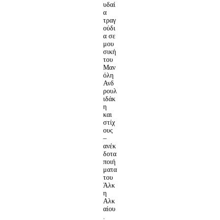
υδαί
α
τραγ
ούδι
α σε
μου
σική
του
Μαν
όλη
Ανδ
ρουλ
ιδάκ
η
και
στίχ
ους
–
ανέκ
δοτα
ποιή
ματα
του
Άλκ
η
Αλκ
αίου
.