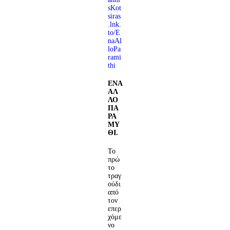
sKot
siras
.lnk.
to/E
naAl
loPa
rami
thi
ΕΝΑ
ΑΛ
ΛΟ
ΠΑ
ΡΑ
ΜΥ
ΘΙ.
Το
πρώ
το
τραγ
ούδι
από
τον
επερ
χόμε
νο