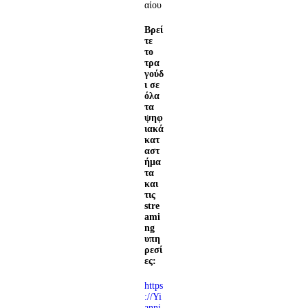
αίου
Βρεί
τε
το
τρα
γούδ
ι σε
όλα
τα
ψηφ
ιακά
κατ
αστ
ήμα
τα
και
τις
stre
ami
ng
υπη
ρεσί
ες:
https
://Yi
anni