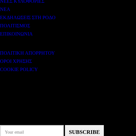
ΝΕΕΣ ΚΥΛΟΦΟΡΙΕΣ
ΝΕΑ
ΕΚΔΗΛΩΣΕΙΣ ΣΤΗ ΡΟΔΟ
ΠΟΛΙΤΙΣΜΟΣ
ΕΠΙΚΟΙΝΩΝΙΑ
ΧΡΗΣΙΜΟΙ ΣΥΝΔΕΣΜΟΙ
ΠΟΛΙΤΙΚΗ ΑΠΟΡΡΗΤΟΥ
ΟΡΟΙ ΧΡΗΣΗΣ
COOKIE POLICY
Subtitle
NEWSLETTER
Some description text for this item
Εγγραφείτε στο Newsletter μας για να μαθαίνετε πρώτοι τα νέα του σταθμού
μας!