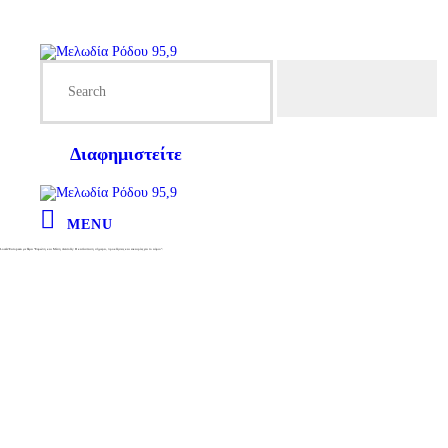
Διαφημιστείτε
MENU
Local2European με θέμα “Ευρώπη και Μέση Ανατολή: Η κατάσταση σήμερα, προκλήσεις και ευκαιρίες για το αύριο”.