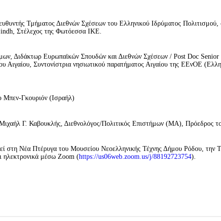
ευθυντής Τμήματος Διεθνών Σχέσεων του Ελληνικού Ιδρύματος Πολιτισμού,
indh, Στέλεχος της Φωτόεσσα ΙΚΕ.
μων, Διδάκτωρ Ευρωπαϊκών Σπουδών και Διεθνών Σχέσεων / Post Doc Senior 
ίου Αιγαίου, Συντονίστρια νησιωτικού παρατήματος Αιγαίου της ΕΕνΟΕ (Ελλη
ιο Μπεν-Γκουριόν (Ισραήλ)
 Μιχαήλ Γ. Καβουκλής, Διεθνολόγος/Πολιτικός Επιστήμων (MA), Πρόεδρος τ
ί στη Νέα Πτέρυγα του Μουσείου Νεοελληνικής Τέχνης Δήμου Ρόδου, την Τ
αι ηλεκτρονικά μέσω Zoom (
https://us06web.zoom.us/j/88192723754
).