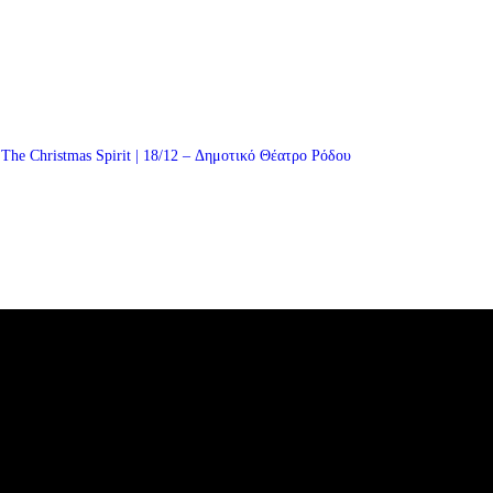
The Christmas Spirit | 18/12 – Δημοτικό Θέατρο Ρόδου