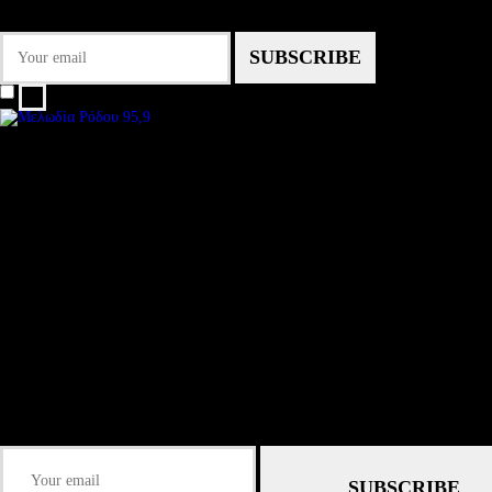
μας!
I agree that my submitted data is being collected and stored.
We are an independent, non-profit, online radio Broadcasting 24/7 live from
Subtitle
Install our free App:
Some description text for this item
Submit
Some description text for this item
Keep me up-to-date via email with the latest news, pre-sales and more from R