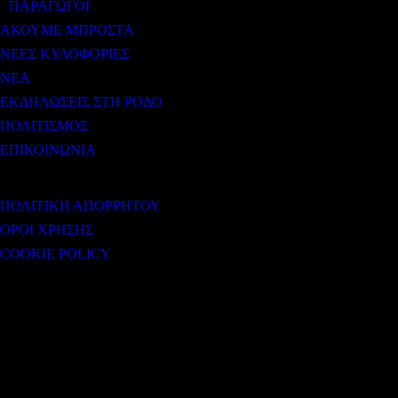
ΠΑΡΑΓΩΓΟΙ
ΑΚΟΥΜΕ ΜΠΡΟΣΤΑ
ΝΕΕΣ ΚΥΛΟΦΟΡΙΕΣ
ΝΕΑ
ΕΚΔΗΛΩΣΕΙΣ ΣΤΗ ΡΟΔΟ
ΠΟΛΙΤΙΣΜΟΣ
ΕΠΙΚΟΙΝΩΝΙΑ
ΧΡΗΣΙΜΟΙ ΣΥΝΔΕΣΜΟΙ
ΠΟΛΙΤΙΚΗ ΑΠΟΡΡΗΤΟΥ
ΟΡΟΙ ΧΡΗΣΗΣ
COOKIE POLICY
Subtitle
NEWSLETTER
Some description text for this item
Εγγραφείτε στο Newsletter μας για να μαθαίνετε πρώτοι τα νέα του σταθμού