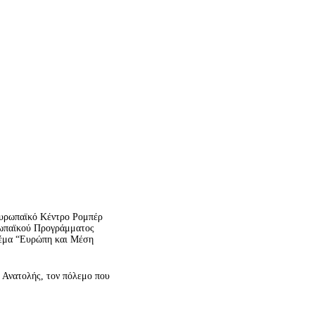
Ευρωπαϊκό Κέντρο Ρομπέρ
υρωπαϊκού Προγράμματος
 θέμα “Ευρώπη και Μέση
ς Ανατολής, τον πόλεμο που