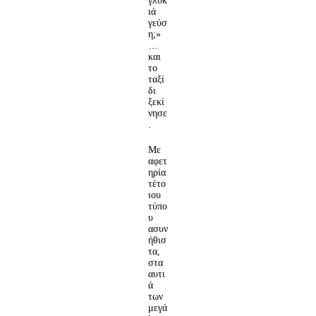
γλυκ
ιά
γεύσ
η;»
…
και
το
ταξί
δι
ξεκί
νησε
.
Με
αφετ
ηρία
τέτο
ιου
τύπο
υ
ασυν
ήθισ
τα,
στα
αυτι
ά
των
μεγά