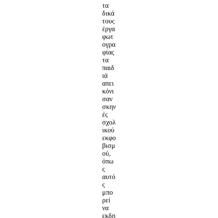
τα
δικά
τους
έργα
φωτ
ογρα
φίας
τα
παιδ
ιά
απει
κόνι
σαν
σκην
ές
σχολ
ικού
εκφο
βισμ
ού,
όπω
ς
αυτό
ς
μπο
ρεί
να
εκδη