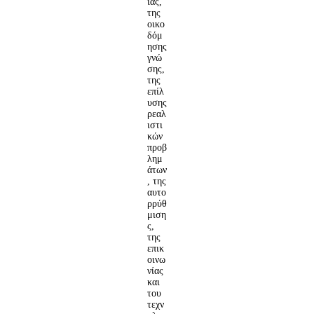
ίας,
της
οικο
δόμ
ησης
γνώ
σης,
της
επίλ
υσης
ρεαλ
ιστι
κών
προβ
λημ
άτων
, της
αυτο
ρρύθ
μιση
ς,
της
επικ
οινω
νίας
και
του
τεχν