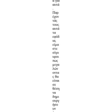
α για
αυτά
.
Παρ
έχον
τάς
τους
αυτά
τα
εφόδ
ια,
είμα
στε
σίγο
υροι
πως
μεγα
λών
οντα
ς θα
είναι
σε
θέση
να
δημι
ουργ
ήσο
υν