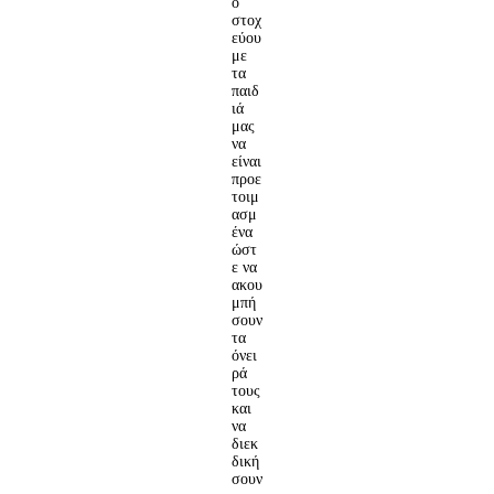
ο
στοχ
εύου
με
τα
παιδ
ιά
μας
να
είναι
προε
τοιμ
ασμ
ένα
ώστ
ε να
ακου
μπή
σουν
τα
όνει
ρά
τους
και
να
διεκ
δική
σουν