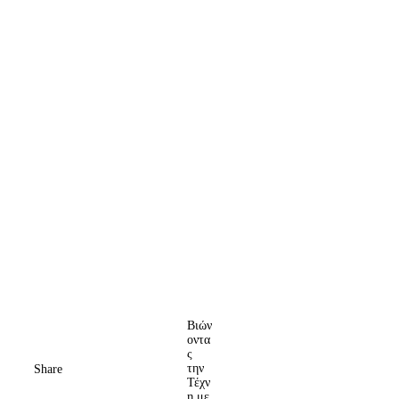
Βιών
οντα
ς
την
Share
Τέχν
η με