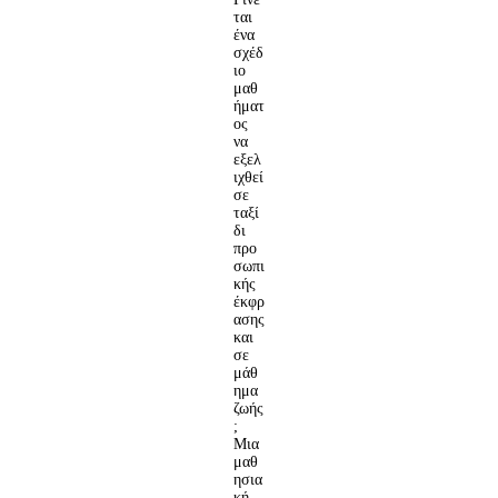
ται
ένα
σχέδ
ιο
μαθ
ήματ
ος
να
εξελ
ιχθεί
σε
ταξί
δι
προ
σωπι
κής
έκφρ
ασης
και
σε
μάθ
ημα
ζωής
;
Μια
μαθ
ησια
κή