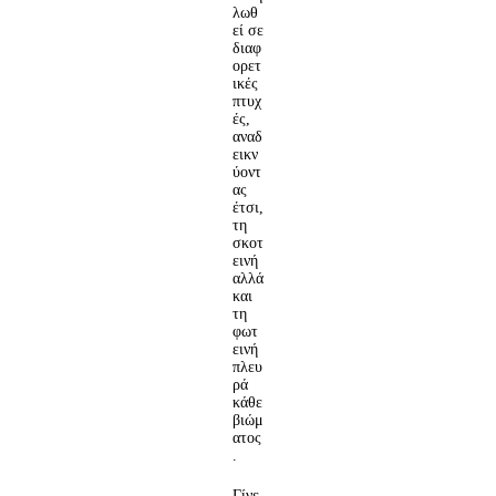
λωθ
εί σε
διαφ
ορετ
ικές
πτυχ
ές,
αναδ
εικν
ύοντ
ας
έτσι,
τη
σκοτ
εινή
αλλά
και
τη
φωτ
εινή
πλευ
ρά
κάθε
βιώμ
ατος
.
Γίνε