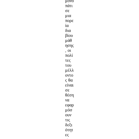
μονο
πάτι
σε
μια
πορε
ία
δια
βίου
μάθ
ησης
, οι
πολί
τες
του
μέλλ
οντο
ς θα
είναι
σε
θέση
να
εφαρ
μόσ
ουν
τις
δεξι
ότητ
ες