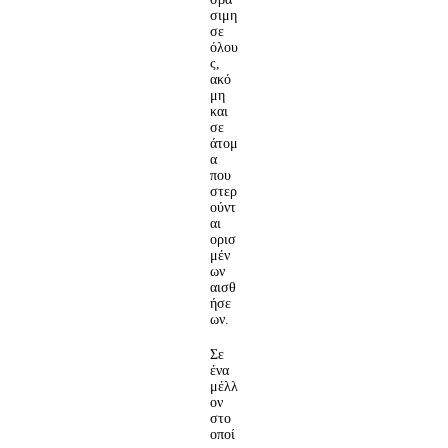
σιμη
σε
όλου
ς,
ακό
μη
και
σε
άτομ
α
που
στερ
ούντ
αι
ορισ
μέν
ων
αισθ
ήσε
ων.
Σε
ένα
μέλλ
ον
στο
οποί