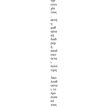
την
ευτυ
χία
τους
,
αυτή
η
μαθ
ησια
κή
διαδ
ρομ
ή
αποδ
εικν
ύετα
ι
πολύ
τιμη
.
Ακο
λουθ
ώντα
ς το
προ
σωπι
κό
τους