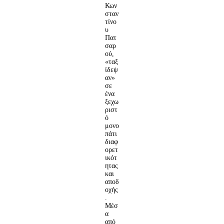
Κων
σταν
τίνο
υ
Πατ
σαρ
ού,
«ταξ
ίδεψ
αν»
σε
ένα
ξεχω
ριστ
ό
μονο
πάτι
διαφ
ορετ
ικότ
ητας
και
αποδ
οχής
.
Μέσ
α
από