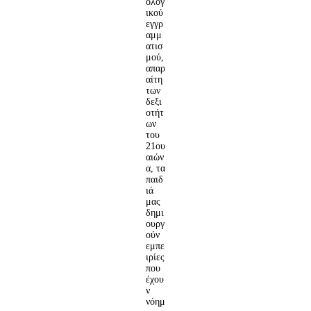
ολογ
ικού
εγγρ
αμμ
ατισ
μού,
απαρ
αίτη
των
δεξι
οτήτ
ων
του
21ου
αιών
α, τα
παιδ
ιά
μας
δημι
ουργ
ούν
εμπε
ιρίες
που
έχου
ν
νόημ