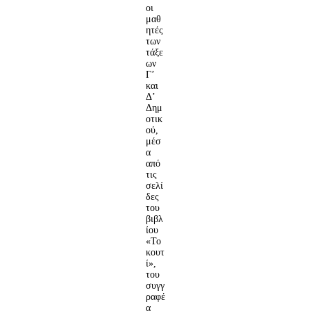
οι
μαθ
ητές
των
τάξε
ων
Γ’
και
Δ’
Δημ
οτικ
ού,
μέσ
α
από
τις
σελί
δες
του
βιβλ
ίου
«Το
κουτ
ί»,
του
συγγ
ραφέ
α