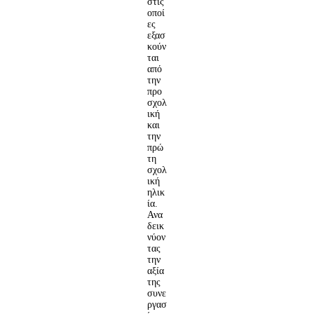
στις
οποί
ες
εξασ
κούν
ται
από
την
προ
σχολ
ική
και
την
πρώ
τη
σχολ
ική
ηλικ
ία.
Ανα
δεικ
νύον
τας
την
αξία
της
συνε
ργασ