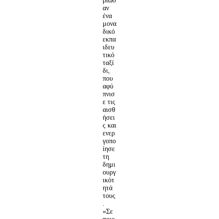
βίωσ
αν
ένα
μονα
δικό
εκπα
ιδευ
τικό
ταξί
δι,
που
αφύ
πνισ
ε τις
αισθ
ήσει
ς και
ενερ
γοπο
ίησε
τη
δημι
ουργ
ικότ
ητά
τους
.
«Σε