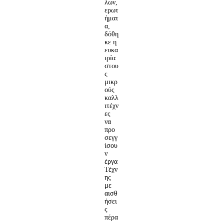
λων,
ερωτ
ήματ
α,
δόθη
κε η
ευκα
ιρία
στου
ς
μικρ
ούς
καλλ
ιτέχν
ες
να
προ
σεγγ
ίσου
ν
έργα
Τέχν
ης
με
αισθ
ήσει
ς
πέρα