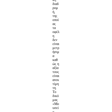
διαδ
ρομ
ή,
της
οποί
ας
τα
οφέλ
η
δεν
είναι
μετρ
ήσιμ
α
καθ
ώς η
αξία
τους
είναι
ανεκ
τίμη
τη.
Το
δικό
μας
«Μο
υσεί
ο