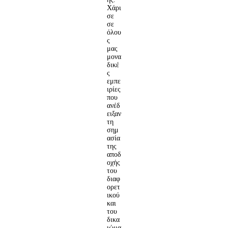
Χάρι
σε
σε
όλου
ς
μας
μονα
δικέ
ς
εμπε
ιρίες
που
ανέδ
ειξαν
τη
σημ
ασία
της
αποδ
οχής
του
διαφ
ορετ
ικού
και
του
δικα
ιώμα