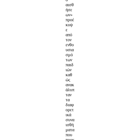
αισθ
ήσε
ων»
προέ
κυψ
ε
από
τον
ενθο
υσια
σμό
των
παιδ
ιών
καθ
ώς
ανακ
άλυπ
ταν
τα
διαφ
ορετ
ικά
συνα
ισθή
ματα
που
προκ