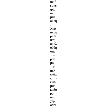
ιακή
εμπε
ιρία
σε
μια
άλλη
.
Χαρ
ακτη
ριστ
ικά,
ακολ
ούθη
σαν
τον
ρυθ
μό
της
μελ
ωδία
ς, με
έναν
μαρ
καδό
ρο
στο
χέρι,
απει