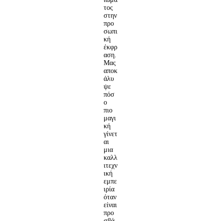
τος
στην
προ
σωπι
κή
έκφρ
αση.
Μας
αποκ
άλυ
ψε
πόσ
ο
πιο
μαγι
κή
γίνετ
αι
μια
καλλ
ιτεχν
ική
εμπε
ιρία
όταν
είναι
προ
σβά