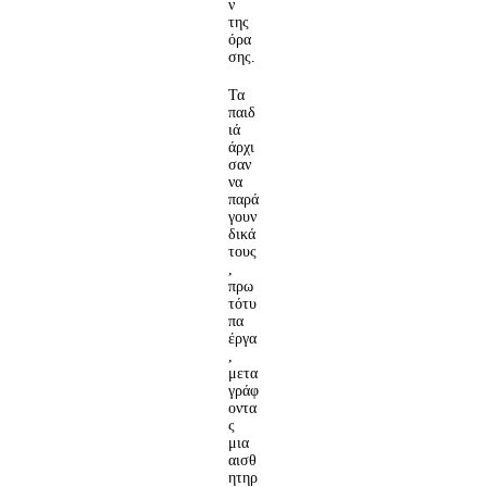
ν
της
όρα
σης.
Τα
παιδ
ιά
άρχι
σαν
να
παρά
γουν
δικά
τους
,
πρω
τότυ
πα
έργα
,
μετα
γράφ
οντα
ς
μια
αισθ
ητηρ