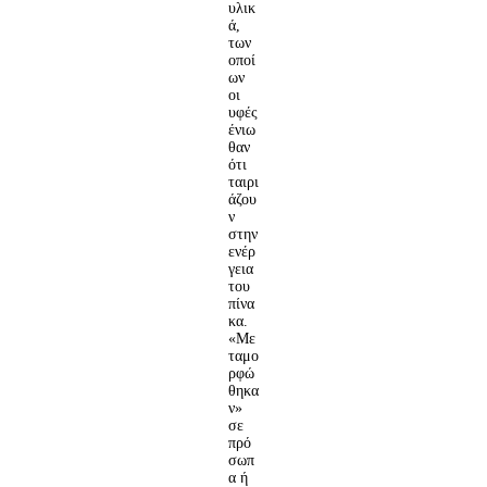
υλικ
ά,
των
οποί
ων
οι
υφές
ένιω
θαν
ότι
ταιρι
άζου
ν
στην
ενέρ
γεια
του
πίνα
κα.
«Με
ταμο
ρφώ
θηκα
ν»
σε
πρό
σωπ
α ή