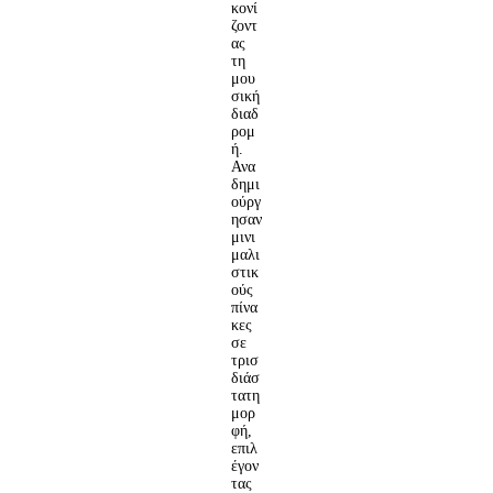
κονί
ζοντ
ας
τη
μου
σική
διαδ
ρομ
ή.
Ανα
δημι
ούργ
ησαν
μινι
μαλι
στικ
ούς
πίνα
κες
σε
τρισ
διάσ
τατη
μορ
φή,
επιλ
έγον
τας