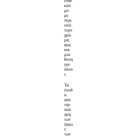
έναν
κόσ
μο
με
περι
σσό
τερο
χρώ
μα,
φως
και
μια
θέση
για
όλου
ς.
Τα
έσοδ
α
από
την
πώλ
ηση
των
έργω
ν
των