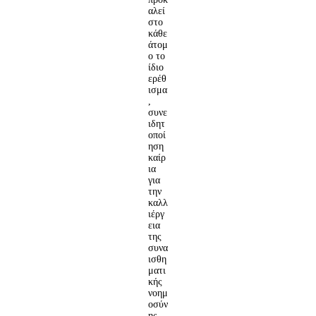
αλεί
στο
κάθε
άτομ
ο το
ίδιο
ερέθ
ισμα
,
συνε
ιδητ
οποί
ηση
καίρ
ια
για
την
καλλ
ιέργ
εια
της
συνα
ισθη
ματι
κής
νοημ
οσύν
ης.