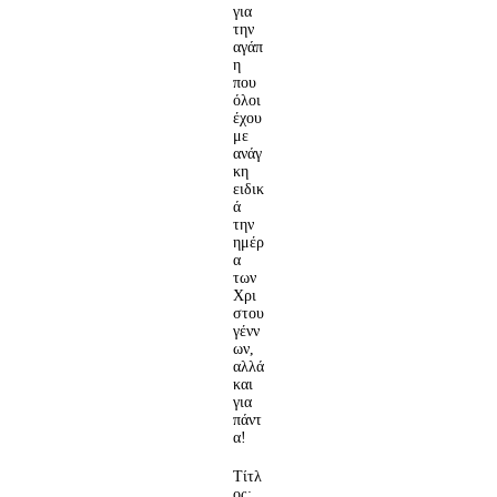
για
την
αγάπ
η
που
όλοι
έχου
με
ανάγ
κη
ειδικ
ά
την
ημέρ
α
των
Χρι
στου
γένν
ων,
αλλά
και
για
πάντ
α!
Τίτλ
ος: