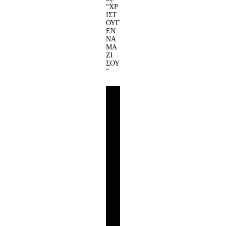
“ΧΡ
ΙΣΤ
ΟΥΓ
ΕΝ
ΝΑ
ΜΑ
ΖΙ
ΣΟΥ
“