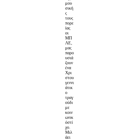
μου
σική
ς
τους
πορε
ίας
οι
ΜΠ
ΛΕ,
μας
παρο
υσιά
ζουν
ένα
Χρι
στου
γεννι
άτικ
ο
τραγ
ούδι
με
κοιν
ωνικ
όστί
χο.
Μιλ
άει