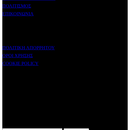
ΠΟΛΙΤΙΣΜΟΣ
ΕΠΙΚΟΙΝΩΝΙΑ
ΧΡΗΣΙΜΟΙ ΣΥΝΔΕΣΜΟΙ
ΠΟΛΙΤΙΚΗ ΑΠΟΡΡΗΤΟΥ
ΟΡΟΙ ΧΡΗΣΗΣ
COOKIE POLICY
Subtitle
NEWSLETTER
Some description text for this item
Εγγραφείτε στο Newsletter μας για να μαθαίνετε πρώτοι τα νέα του
σταθμού μας!