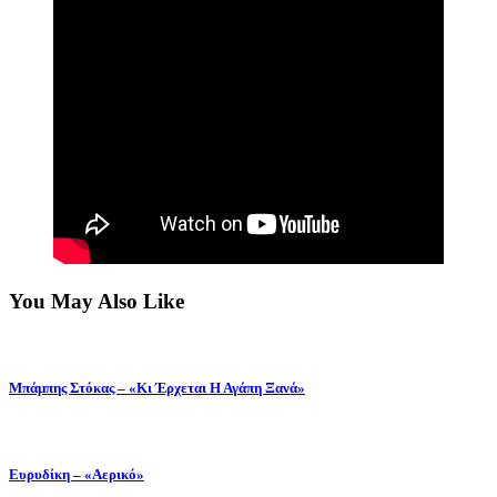
You May Also Like
Μπάμπης Στόκας – «Κι Έρχεται Η Αγάπη Ξανά»
Ευρυδίκη – «Αερικό»