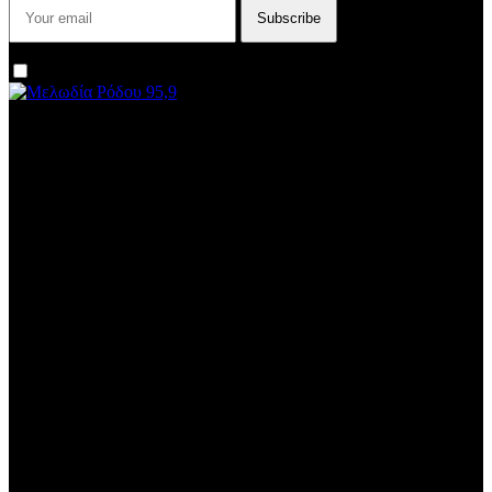
I agree that my submitted data is being collected and stored.
We are an independent, non-profit, online radio Broadcasting 24/7
live from London, New York, Los Angeles, beyond
Subtitle
Install our free App:
Some description text for this item
Subtitle
Submit