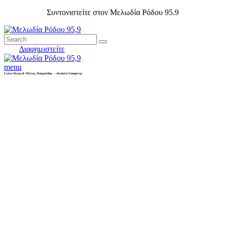
Συντονιστείτε στον Μελωδία Ρόδου 95.9
Διαφημιστείτε
menu
Γιώτα Νέγκα & Μίλτος Πασχαλίδης – «Κούκλα Σπασμένη»