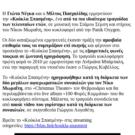
Η
Γιώτα Νέγκα
και ο
Μίλτος Πασχαλίδης
ερμηνεύουν
την
«Κούκλα Σπασμένη»
, ένα
από τα πιο ιδιαίτερα τραγούδια
των τελευταίων ετών
, σε μουσική του Στάμου Σέμση και στίχους
του Νίκου Μωραΐτη, που κυκλοφορεί από την Panik Oxygen.
Οι δύο καταξιωμένοι ερμηνευτές έκαναν πράξη την
αμοιβαία
επιθυμία τους να συμπράξουν επί σκηνής
και φέρνουν στο
προσκήνιο το «Κούκλα Σπασμένη», με τις
εξαιρετικές φωνές
τους
και σε ζωντανή ηχογράφηση
. Το τραγούδι κυκλοφόρησε
πρώτη φορά το 2010 με ερμηνεύτρια την Ανδριάνα Μπάμπαλη,
ενώ την παραγωγή του ντουέτου έκανε ο Γιώργος Κυβέλλος.
Το «Κούκλα Σπασμένη»
ηχογραφήθηκε κατά τη διάρκεια των
δύο μεγάλων αφιερωματικών συναυλιών για τον Νίκο
Μωραΐτη
, στο «Christmas Theater» τον Φεβρουάριο και θα
περιλαμβάνεται στο live album «100 Φορές Κομμάτια» που θα
κυκλοφορήσει σύντομα. Μάλιστα, το τραγούδι συνοδεύεται
από
music video που γυρίστηκε κατά τη διάρκεια των
συναυλιών
, σε σκηνοθεσία Γιώργου Λογοθέτη.
Βρείτε το «Κούκλα Σπασμένη» στις streaming
υπηρεσίες:
https://bfan.link/koukla-spasmeni