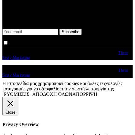
Some description text for this item
Keep me up-to-date via email with the latest news, pre-sales and
more from Rare Radio Store
I agree that my submitted data is being collected and stored.
© copyright 2026. All Rights Reserved. Design & Development by
Three
Sixty Marketing
© copyright 2026. All Rights Reserved. Design & Development by
Three
Sixty Marketing
Η ιστοσελίδα μας χρησιμοποιεί cookies και άλλες τεχνολογίες
καταγραφής για να εξασφαλίσει την σωστή λειτουργία της.
ΡΥΘΜΙΣΕΙΣ
ΑΠΟΔΟΧΗ ΟΛΩΝ
ΑΠΟΡΡΙΨΗ
Close
Privacy Overview