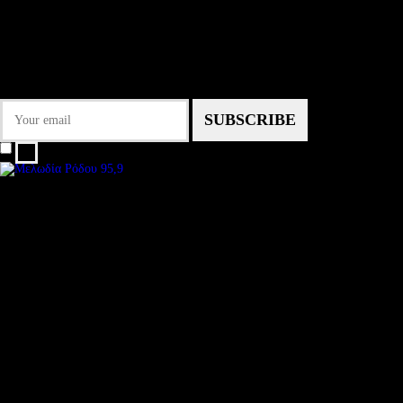
NEWSLETTER
Some description text for this item
Εγγραφείτε στο Newsletter μας για να μαθαίνετε πρώτοι τα νέα του σταθμού
μας!
I agree that my submitted data is being collected and stored.
We are an independent, non-profit, online radio Broadcasting 24/7 live from
London, New York, Los Angeles, beyond
Subtitle
Install our free App:
Some description text for this item
Subtitle
Submit
Some description text for this item