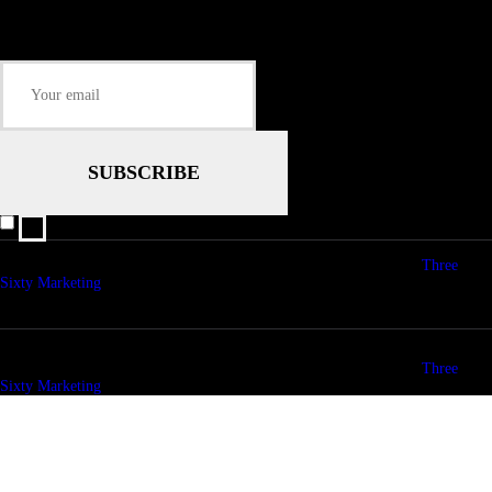
Keep me up-to-date via email with the latest news, pre-sales and more from
Rare Radio Store
I agree that my submitted data is being collected and stored.
© copyright 2026. All Rights Reserved. Design & Development by
Three
Sixty Marketing
© copyright 2026. All Rights Reserved. Design & Development by
Three
Sixty Marketing