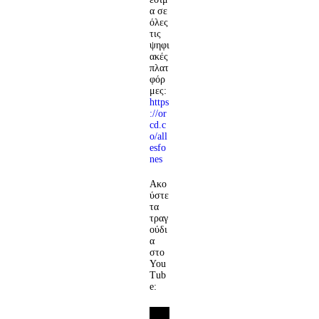
α σε
όλες
τις
ψηφι
ακές
πλατ
φόρ
μες:
https
://or
cd.c
o/all
esfo
nes
Ακο
ύστε
τα
τραγ
ούδι
α
στο
You
Tub
e: