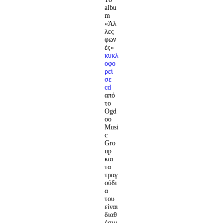
albu
m
«Άλ
λες
φων
ές»
κυκλ
οφο
ρεί
σε
cd
από
το
Ogd
oo
Musi
c
Gro
up
και
τα
τραγ
ούδι
α
του
είναι
διαθ
έσιμ