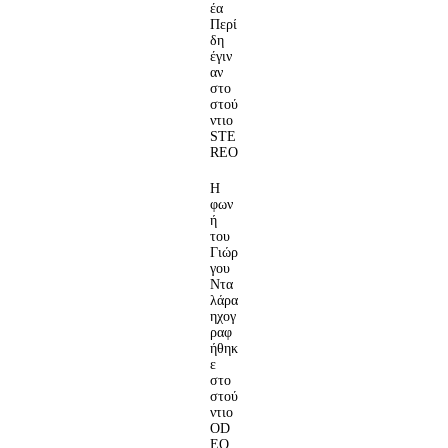
έα
Περί
δη
έγιν
αν
στο
στού
ντιο
STE
REO
Η
φων
ή
του
Γιώρ
γου
Ντα
λάρα
ηχογ
ραφ
ήθηκ
ε
στο
στού
ντιο
OD
EO