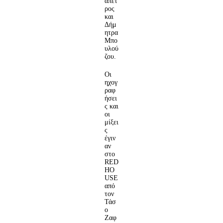
απέτ
ρος
και
Δήμ
ητρα
Μπο
υλού
ζου.
Οι
ηχογ
ραφ
ήσει
ς και
οι
μίξει
ς
έγιν
αν
στο
RED
HO
USE
από
τον
Τάσ
ο
Ζαφ