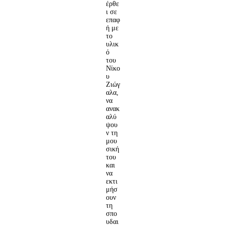
έρθε
ι σε
επαφ
ή με
το
υλικ
ό
του
Νίκο
υ
Ζιώγ
αλα,
να
ανακ
αλύ
ψου
ν τη
μου
σική
του
και
να
εκτι
μήσ
ουν
τη
σπο
υδαι