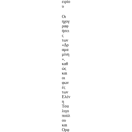
ειρίο
υ
Οι
ηχογ
ραφ
ήσει
ς
των
«Δρ
αμα
μίνη
»,
καθ
ώς
και
οι
φων
ές
των
Ελέν
η
Τσα
λιγο
πούλ
ου
και
Ορφ