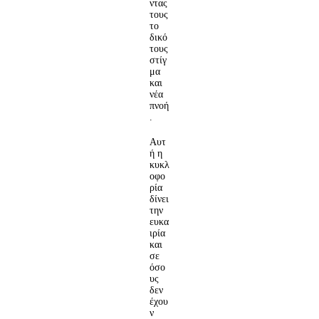
ντας
τους
το
δικό
τους
στίγ
μα
και
νέα
πνοή
.
Αυτ
ή η
κυκλ
οφο
ρία
δίνει
την
ευκα
ιρία
και
σε
όσο
υς
δεν
έχου
ν