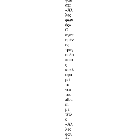
γαλ
ας:
«Άλ
λες
φων
ές»
Ο
αγαπ
ημέν
ος
τραγ
ουδο
ποιό
ς
κυκλ
οφο
ρεί
το
νέο
του
albu
m
με
τίτλ
ο
«Άλ
λες
φων