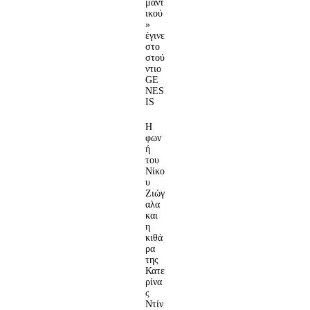
μαντ
ικού
»
έγινε
στο
στού
ντιο
GE
NES
IS
Η
φων
ή
του
Νίκο
υ
Ζιώγ
αλα
και
η
κιθά
ρα
της
Κατε
ρίνα
ς
Ντίν