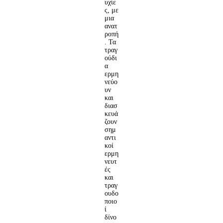
υχίε
ς, με
μια
ανατ
ροπή
. Τα
τραγ
ούδι
α
ερμη
νεύο
υν
και
διασ
κευά
ζουν
σημ
αντι
κοί
ερμη
νευτ
ές
και
τραγ
ουδο
ποιο
ί
δίνο