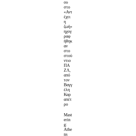
ου
στο
«Αντ
έχει
η
ζωή»
ηχογ
ραφ
ήθηκ
αν
στο
στού
ντιο
ΠΑ
ΖΛ,
από
τον
Βαγγ
έλη
Καρ
απέτ
ρο
Mast
erin
g:
Athe
ns