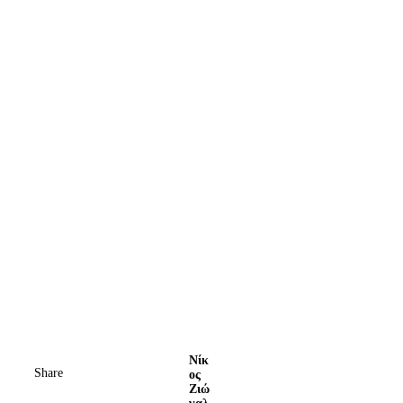
Νίκ
Share
ος
Ζιώ