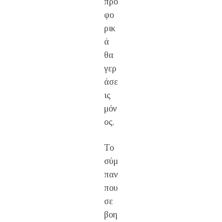
προ
φο
ρικ
ά
θα
γερ
άσε
ις
μόν
ος.
Το
σύμ
παν
που
σε
βοη