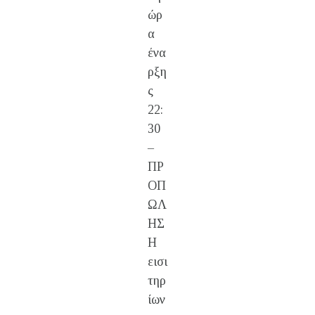
ώρ
α
ένα
ρξη
ς
22:
30
–
ΠΡ
ΟΠ
ΩΛ
ΗΣ
Η
εισι
τηρ
ίων