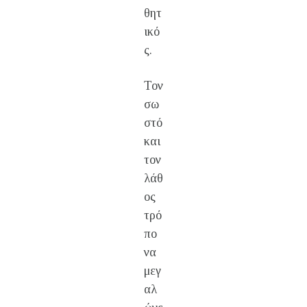
θητ
ικό
ς.
Τον
σω
στό
και
τον
λάθ
ος
τρό
πο
να
μεγ
αλ