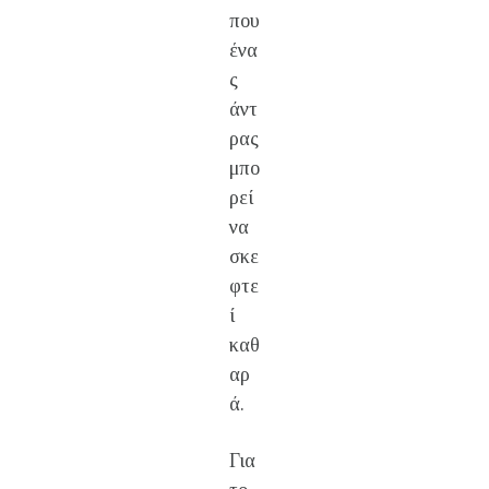
που
ένα
ς
άντ
ρας
μπο
ρεί
να
σκε
φτε
ί
καθ
αρ
ά.
Για