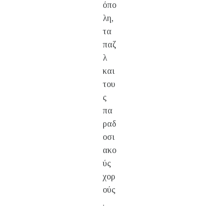
όπο
λη,
τα
παζ
λ
και
του
ς
πα
ραδ
οσι
ακο
ύς
χορ
ούς
.