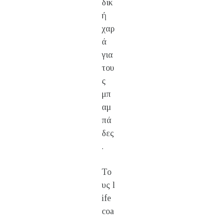
δικ
ή
χαρ
ά
για
του
ς
μπ
αμ
πά
δες
.
Το
υς l
ife
coa