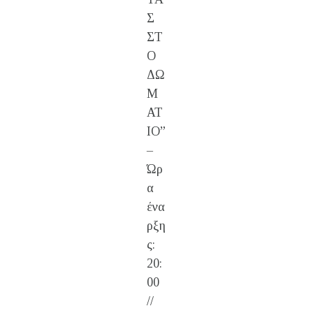
Σ
ΣΤ
Ο
ΔΩ
Μ
ΑΤ
ΙΟ”
–
Ώρ
α
ένα
ρξη
ς:
20:
00
//