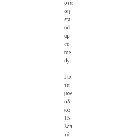
στα
ση
sta
nd-
up
co
me
dy:
Για
τα
μον
αδι
κά
15
λεπ
τά