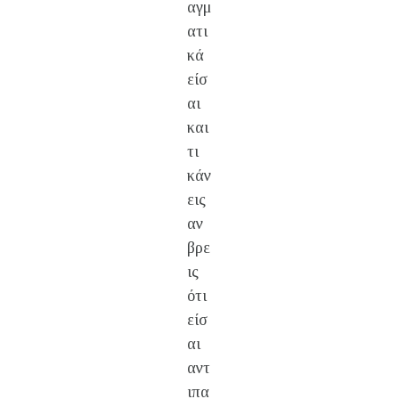
αγμ
ατι
κά
είσ
αι
και
τι
κάν
εις
αν
βρε
ις
ότι
είσ
αι
αντ
ιπα