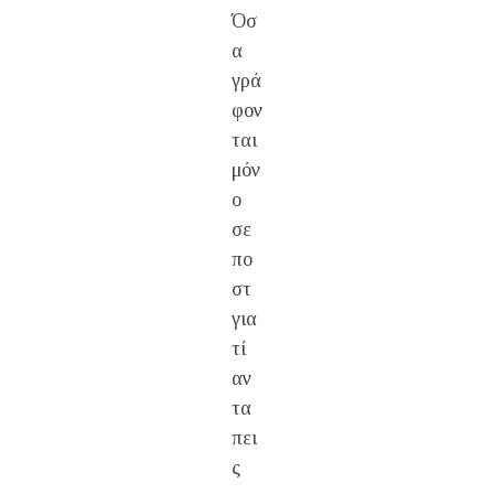
Όσ
α
γρά
φον
ται
μόν
ο
σε
πο
στ
για
τί
αν
τα
πει
ς