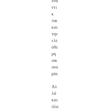
ένα
ντι
κ
πικ
και
την
ελε
ύθε
ρη
οικ
ονο
μία.
Αλ
λά
και
όλα