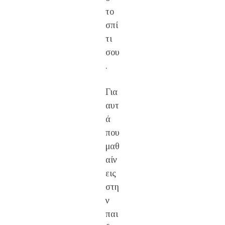
το
σπί
τι
σου
.
Για
αυτ
ά
που
μαθ
αίν
εις
στη
ν
παι