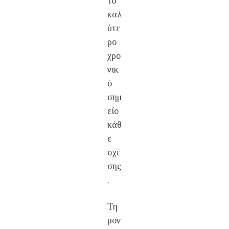
το
καλ
ύτε
ρο
χρο
νικ
ό
σημ
είο
κάθ
ε
σχέ
σης
.
Τη
μον