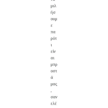
μιλ
ήσ
ουμ
ε
πα
ρότ
ι
είν
αι
μπρ
οστ
ά
μας
,
σαν
ελέ