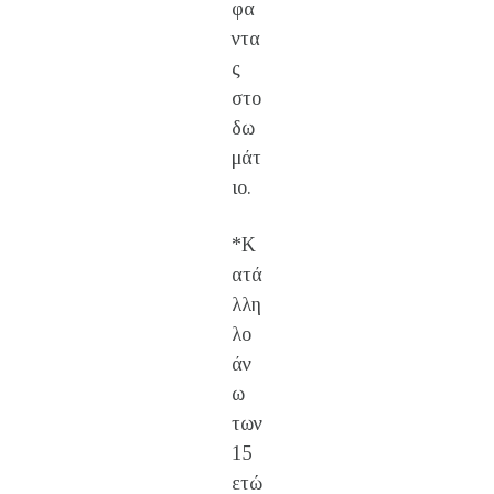
φα
ντα
ς
στο
δω
μάτ
ιο.
*Κ
ατά
λλη
λο
άν
ω
των
15
ετώ