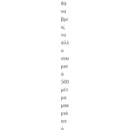
θά
να
βρε
ις
το
άλλ
ο
σου
μισ
ό
500
μέτ
ρα
μακ
ριά
απ
ό