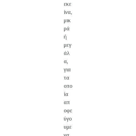
εκε
ίνα,
μικ
ρά
ή
μεγ
άλ
α,
για
τα
οπο
ία
απ
οφε
ύγο
υμε
να