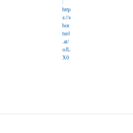
:
http
s://s
hor
turl
.at/
oJL
X0