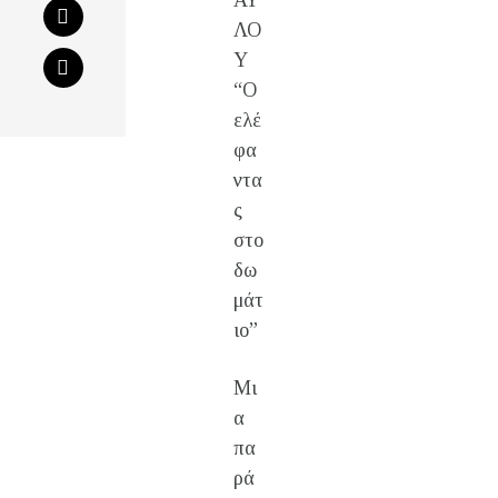
ΑΥ
ΛΟ
Υ
“Ο
ελέ
φα
ντα
ς
στο
δω
μάτ
ιο”
Μι
α
πα
ρά