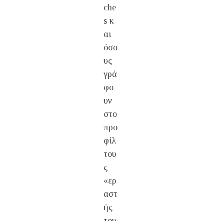
che
s κ
αι
όσο
υς
γρά
φο
υν
στο
προ
φίλ
του
ς
«ερ
αστ
ής
του