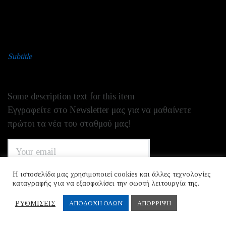
COOKIE POLICY
Subtitle
NEWSLETTER
Some description text for this item
Εγγραφείτε στο Newsletter μας για να μαθαίνετε
πρώτοι τα νέα του σταθμού μας!
Η ιστοσελίδα μας χρησιμοποιεί cookies και άλλες τεχνολογίες
καταγραφής για να εξασφαλίσει την σωστή λειτουργία της.
ΡΥΘΜΙΣΕΙΣ
ΑΠΟΔΟΧΗ ΟΛΩΝ
ΑΠΟΡΡΙΨΗ
I agree that my submitted data is being collected and
stored.