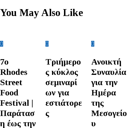
You May Also Like
7ο
Τριήμερο
Ανοικτή
Rhodes
ς κύκλος
Συναυλία
Street
σεμιναρί
για την
Food
ων για
Ημέρα
Festival |
εστιάτορε
της
Παράτασ
ς
Μεσογείο
η έως την
υ