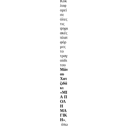
Κυκ
λοφ
ορεί
σε
όλες
τις
ψηφι
ακές
πλατ
φόρ
μες
το
τραγ
ούδι
του
Μάν
ου
Χατ
ζιδά
κι
«
MI
A
Π
ΟΛ
Η
ΜΑ
ΓΙΚ
Η»
,
όπω