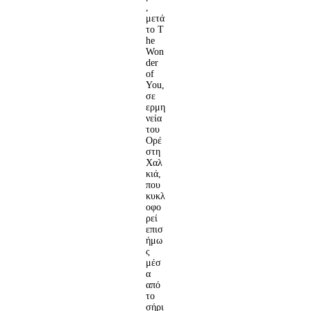
,
μετά
το T
he
Won
der
of
You,
σε
ερμη
νεία
του
Ορέ
στη
Χαλ
κιά,
που
κυκλ
οφο
ρεί
επισ
ήμω
ς
μέσ
α
από
το
σήρι