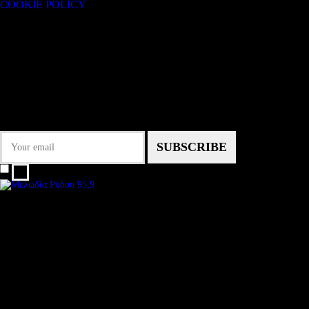
COOKIE POLICY
Subtitle
NEWSLETTER
Some description text for this item
Εγγραφείτε στο Newsletter μας για να μαθαίνετε πρώτοι τα νέα του σταθμού
μας!
I agree that my submitted data is being collected and stored.
We are an independent, non-profit, online radio Broadcasting 24/7 live from
London, New York, Los Angeles, beyond
Subtitle
Install our free App:
Some description text for this item
Subtitle