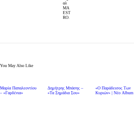
αλ
MA
EST
RO.
You May Also Like
Μαρία Παπαλεοντίου
Δημήτρης Μπάσης –
«Ο Παράδεισος Των
– «Γαρδένια»
«Τα Σημάδια Σου»
Κυριών» | Νέο Album