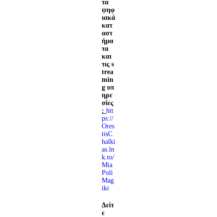
τα
ψηφ
ιακά
κατ
αστ
ήμα
τα
και
τις
s
trea
min
g
υπ
ηρε
σίες
:
htt
ps://
Ores
tisC
halki
as.ln
k.to/
Mia
Poli
Mag
iki
Δείτ
ε