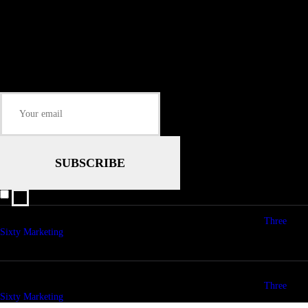
Submit
Some description text for this item
Keep me up-to-date via email with the latest news, pre-sales and more from
Rare Radio Store
I agree that my submitted data is being collected and stored.
© copyright 2026. All Rights Reserved. Design & Development by
Three
Sixty Marketing
© copyright 2026. All Rights Reserved. Design & Development by
Three
Sixty Marketing