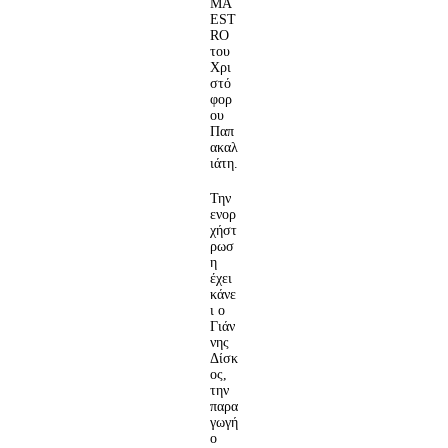
MA
EST
RO
του
Χρι
στό
φορ
ου
Παπ
ακαλ
ιάτη.
Την
ενορ
χήστ
ρωσ
η
έχει
κάνε
ι ο
Γιάν
νης
Δίσκ
ος,
την
παρα
γωγή
ο