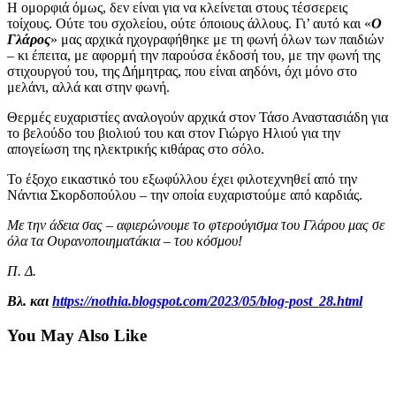
Η ομορφιά όμως, δεν είναι για να κλείνεται στους τέσσερεις
τοίχους. Ούτε του σχολείου, ούτε όποιους άλλους. Γι’ αυτό και «
Ο
Γλάρος
» μας αρχικά ηχογραφήθηκε με τη φωνή όλων των παιδιών
– κι έπειτα, με αφορμή την παρούσα έκδοσή του, με την φωνή της
στιχουργού του, της Δήμητρας, που είναι αηδόνι, όχι μόνο στο
μελάνι, αλλά και στην φωνή.
Θερμές ευχαριστίες αναλογούν αρχικά στον Τάσο Αναστασιάδη για
το βελούδο του βιολιού του και στον Γιώργο Ηλιού για την
απογείωση της ηλεκτρικής κιθάρας στο σόλο.
Το έξοχο εικαστικό του εξωφύλλου έχει φιλοτεχνηθεί από την
Νάντια Σκορδοπούλου – την οποία ευχαριστούμε από καρδιάς.
Με την άδεια σας – αφιερώνουμε το φτερούγισμα του Γλάρου μας σε
όλα τα Ουρανοποιηματάκια – του κόσμου!
Π. Δ.
Βλ. και
https://nothia.blogspot.com/2023/05/blog-post_28.html
You May Also Like