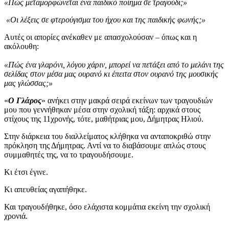
«Πώς μεταμορφώνεται ένα παιδικό ποίημα σε τραγούδι;»
«Οι λέξεις σε φτερούγισμα του ήχου και της παιδικής φωνής;»
Αυτές οι απορίες ανέκαθεν με απασχολούσαν – όπως και η
ακόλουθη:
«Πώς ένα γλαρόνι, λόγου χάριν, μπορεί να πετάξει από το μελάνι της
σελίδας στον μέσα μας ουρανό κι έπειτα στον ουρανό της μουσικής
μας γλώσσας;»
«
Ο Γλάρος
» ανήκει στην μακρά σειρά εκείνων των τραγουδιών
μου που γεννήθηκαν μέσα στην σχολική τάξη: αρχικά στους
στίχους της 11χρονής, τότε, μαθήτριας μου, Δήμητρας Ηλιού.
Στην διάρκεια του διαλλείματος κλήθηκα να ανταποκριθώ στην
πρόκληση της Δήμητρας. Αντί να το διαβάσουμε απλώς στους
συμμαθητές της, να το τραγουδήσουμε.
Κι έτσι έγινε.
Κι απευθείας αγαπήθηκε.
Και τραγουδήθηκε, όσο ελάχιστα κομμάτια εκείνη την σχολική
χρονιά.