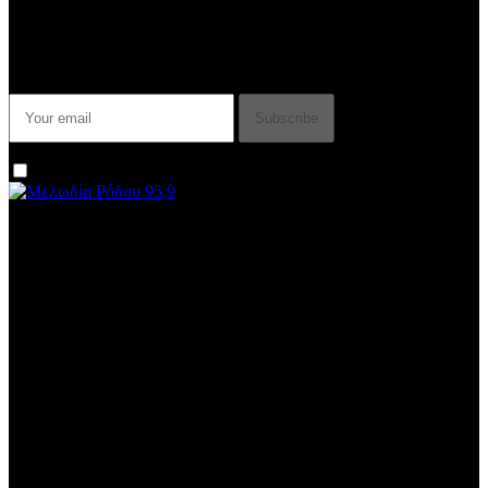
Some description text for this item
Εγγραφείτε στο Newsletter μας για να μαθαίνετε πρώτοι τα νέα του
σταθμού μας!
I agree that my submitted data is being collected and stored.
We are an independent, non-profit, online radio Broadcasting 24/7
live from London, New York, Los Angeles, beyond
Subtitle
Install our free App:
Some description text for this item