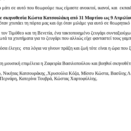
 μάτι σε αυτό που θεωρούμε πως είμαστε ανοικτοί, ικανοί, και εκπαι
σε σκηνοθεσία Κώστα Κατσουλάκη από 31 Μαρτίου ως 9 Απριλίο
ταν χτυπάει τη πόρτα μας και όχι όταν μιλάμε για αυτό σε θεωρητικό 
ι τον Τιμόθεο και τη Βενετία, ένα τακτοποιημένο ζευγάρι συνταξιούχ
ά τα χτυπήματα για το ζευγάρι που αλλιώς είχε φανταστεί τους γαμπρ
όσα έλεγες στα λόγια να γίνουν πράξη και ζωή τότε είναι η ώρα που 
η μουσική επιμέλεια η Ζαφειρία Βασιλοπούλου και βοηθοί σκηνοθέτη 
ου, Νικήτας Κατσουράκης ,Χρυσούλα Κόζα, Μίσσυ Κώστα, Βασίλης 
ή Περνάρη, Κατερίνα Τουβρά, Κώστας Χαρτοφύλλης.