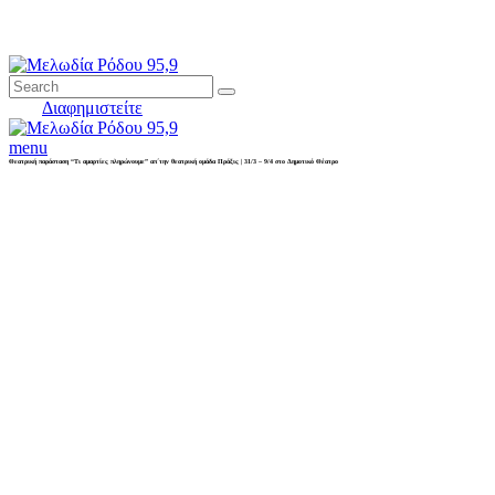
Διαφημιστείτε
menu
Θεατρική παράσταση “Τι αμαρτίες πληρώνουμε” απ΄την θεατρική ομάδα Πράξις | 31/3 – 9/4 στο Δημοτικό Θέατρο