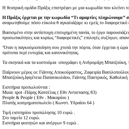
Η θεατρική ομάδα Πράξις επιστρέφει με μια κωμωδία που κλείνει το
Η Πράξις έρχεται με την κωμωδία “Τι αμαρτίες πληρώνουμε” 
αναρωτηθούμε πόσο εύκολα θ αγκαλιάζαμε κι εμείς το διαφορετικό ό
Βασισμένο στην αντίστοιχη επιτυχημένη ταινία, το έργο παρουσιάζε
προσωπικότητες και κυρίως “διαφορετικές” επιλογές συζύγων, απανωτ
‘Όταν η παγκοσμιοποίηση σου χτυπά την πόρτα, όταν έρχεται η ώρα 
πρότυπα περί ευτυχίας και κανονικότητας.
Τα σκηνικά και τα κοστούμια υπογράφει η Ανδρομάχη Μπατζούκη, τ
Παίρνουν μέρος οι: Γιάννης Αποκούραστος, Ζαφειρία Βασιλοπούλ
Μπατζούκη,Ιφιγένεια Παπανικολάου, Γιάννης Παστρικός, Καθολικ
Εισιτήρια προπωλούνται :
Music spot -Πάρης Κατσέλας ( Εθν Αντιστασης 83)
People & People ( Εθν . Μακαρίου )
Πλατής κοσμηματοπωλείο ( Κωνστ. Υδραίου 64 )
Τιμή εισιτηρίου προπώλησης 10 ευρώ .
Στο ταμείο 12 ευρώ.
Εισιτήρια φοιτητών και ανέργων 9 ευρώ .