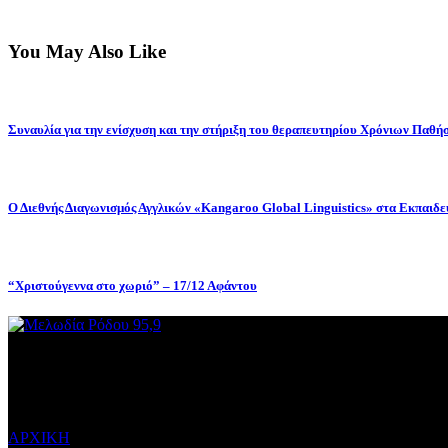
You May Also Like
Συναυλία για την ενίσχυση και την στήριξη του θεραπευτηρίου Χρόνιων Παθή
Ο Διεθνής Διαγωνισμός Αγγλικών «Kangaroo Global Linguistics» στα Εκπα
“Χριστούγεννα στο χωριό” – 17/12 Αφάντου
ΜΕΝΟΥ
ΑΡΧΙΚΗ