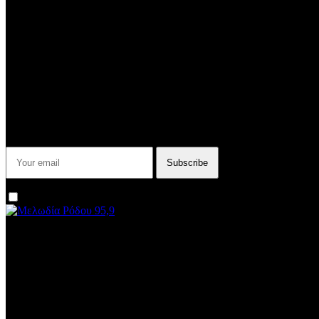
Subtitle
NEWSLETTER
Some description text for this item
Εγγραφείτε στο Newsletter μας για να μαθαίνετε πρώτοι τα νέα του
σταθμού μας!
I agree that my submitted data is being collected and stored.
We are an independent, non-profit, online radio Broadcasting 24/7 
Subtitle
Install our free App:
Some description text for this item