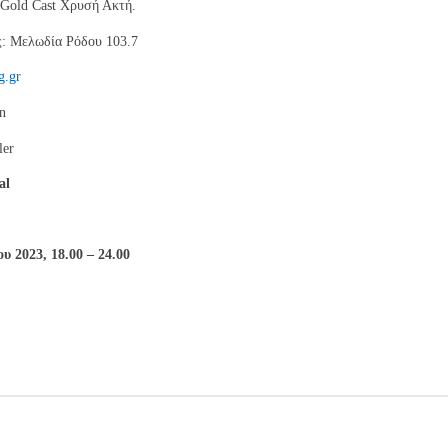
 Gold Cast Χρυσή Ακτή.
ς: Μελωδία Ρόδου 103.7
g.gr
gn
ler
al
υ 2023, 18.00 – 24.00