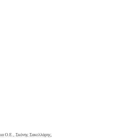
ια Ο.Ε., Σκόνης Σακελλάρης,