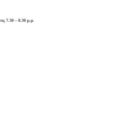
στις 7.30 – 8.30
μ.μ.