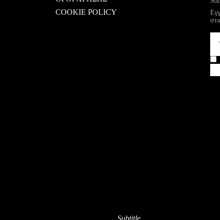
Som
COOKIE POLICY
Εγγ
στα
Subtitle