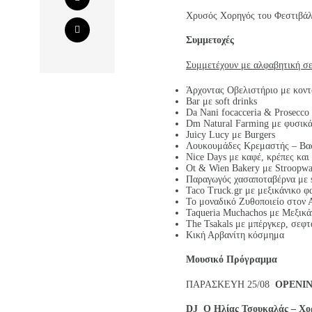
Χρυσός Χορηγός του Φεστιβάλ
Συμμετοχές
Συμμετέχουν με αλφαβητική σ
Άρχοντας Οβελιστήριο με κοντ
Bar με soft drinks
Da Nani focacceria & Prosecco
Dm Natural Farming με φυσικ
Juicy Lucy με Burgers
Λουκουμάδες Κρεμαστής – Βα
Nice Days με καφέ, κρέπες και
Ot & Wien Bakery με Stroopwa
Παραγωγός χασαποταβέρνα με s
Taco Truck.gr με μεξικάνικο φ
Το μοναδικό Ζυθοποιείο στον
Taqueria Muchachos με Mεξικά
The Tsakals με μπέργκερ, σεφτ
Κική Αρβανίτη κόσμημα
Μουσικό Πρόγραμμα
ΠΑΡΑΣΚΕΥΗ 25/08
OPENI
DJ
O
Ηλίας Τσουκαλάς – Χορε