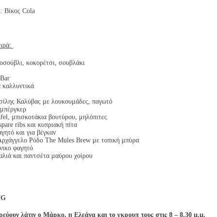
: Βίκος Cola
ειρά:
οσούβλι, κοκορέτσι, σουβλάκι
 Bar
ά καλλυντικά
σίλης Καλύβας με λουκουμάδες, παγωτό
 μπέργκερ
fel, μπισκοτάκια βουτύρου, μηλόπιτες
pare ribs και κυπριακή πίτα
αγητό και για βέγκαν
 Αρχάγγελο Ρόδο The Mules Brew με τοπική μπύρα
νικο φαγητό
αλιά και παντσέτα μαύρου χοίρου
NG
ύουν λάτιν ο Μάρκο, η Ελεάνα και το γκρουπ τους στις 8 – 8.30
μ.μ.