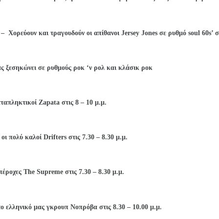
 –
Χορεύουν και τραγουδούν οι απίθανοι
J
ersey
Jones
σε ρυθμό
soul
60
s
’ 
 ξεσηκώνει σε ρυθμούς ροκ ‘ν ρολ και κλάσικ ροκ
αταπληκτικοί
Zapata
στις
8 – 10 μ.μ.
 οι πολύ καλοί
Drifters
στις 7.30 – 8.30 μ.μ.
υπέροχες
T
he
Supreme
στις 7.30 – 8.30 μ.μ.
το ελληνικό μας γκρουπ
Νοπρόβα
στις 8.30 – 10.00 μ.μ.