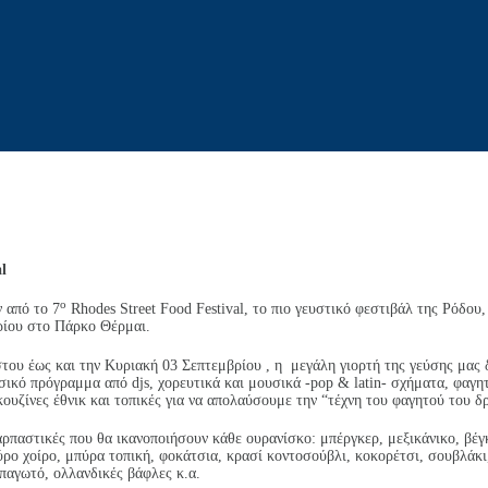
al
ο
 από το 7
Rhodes Street Food Festival, το πιο γευστικό φεστιβάλ της Ρόδου
ρίου στο Πάρκο Θέρμαι.
ου έως και την Κυριακή 03 Σεπτεμβρίου , η μεγάλη γιορτή της γεύσης μας δ
κό πρόγραμμα από djs, χορευτικά και μουσικά -pop & latin- σχήματα, φαγη
, κουζίνες έθνικ και τοπικές για να απολαύσουμε την “τέχνη του φαγητού του δ
ρπαστικές που θα ικανοποιήσουν κάθε ουρανίσκο: μπέργκερ, μεξικάνικο, βέγκα
ρο χοίρο, μπύρα τοπική, φοκάτσια, κρασί κοντοσούβλι, κοκορέτσι, σουβλάκι,
παγωτό, ολλανδικές βάφλες κ.α.