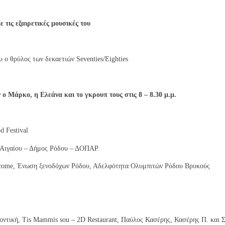
τις εξαιρετικές μουσικές του
υ ο θρύλος των δεκαετιών Seventies/Eighties
 ο Μάρκο, η Ελεάνα και το γκρουπ τους στις 8 – 8.30
μ.μ.
d Festival
.Αιγαίου – Δήμος Ρόδου – ΔΟΠΑΡ
lcome, Ένωση ξενοδόχων Ρόδου, Αδελφότητα Ολυμπιτών Ρόδου Βρυκούς
οντική, Tis Mammis sou – 2D Restaurant, Παύλος Κασέρης, Κασέρης Π. και Σ