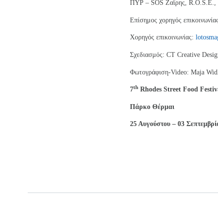
ΠΥΡ – SOS Ζαϊρης, R.O.S.E.,
Επίσημος χορηγός επικοινωνία
Χορηγός επικοινωνίας:
lotosma
Σχεδιασμός: CT Creative Desi
Φωτογράφιση-Video: Maja Wid
th
7
Rhodes Street Food Festiv
Πάρκο Θέρμαι
25 Αυγούστου – 03 Σεπτεμβρίο