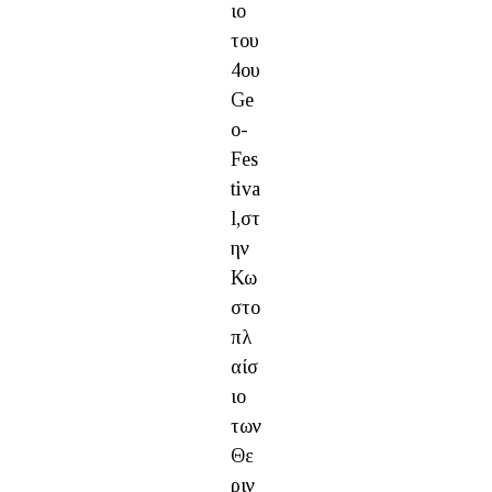
ιο
του
4ου
Ge
o-
Fes
tiva
l,στ
ην
Κω
στο
πλ
αίσ
ιο
των
Θε
ριν