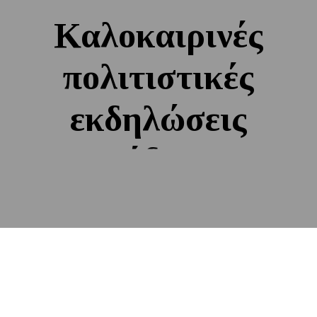
Καλοκαιρινές
πολιτιστικές
εκδηλώσεις
σε Ρόδο, Κω,
Νίσυρο και
Καστελλόριζο