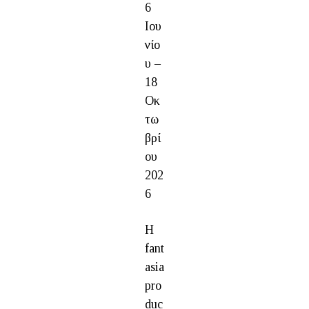
6
Ιου
νίο
υ –
18
Οκ
τω
βρί
ου
202
6
Η
fant
asia
pro
duc