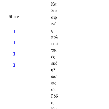
Κα
λοκ
Share
αιρ
ινέ
ς
πολ
ιτισ
τικ
ές
εκδ
ηλ
ώσ
εις
σε
Ρόδ
ο,