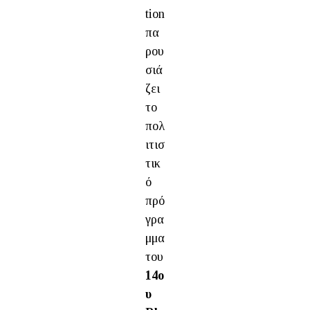
tion
πα
ρου
σιά
ζει
το
πολ
ιτισ
τικ
ό
πρό
γρα
μμα
του
14ο
υ