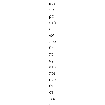
και
πα
ρα
στά
σε
ων
που
θα
πρ
αγμ
ατο
ποι
ηθο
ύν
σε
τέσ
σερ