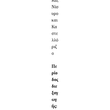
Κω,
Νίσ
υρο
και
Κα
στε
λλό
ριζ
ο
Πε
ρίο
δος
διε
ξαγ
ωγ
ής: