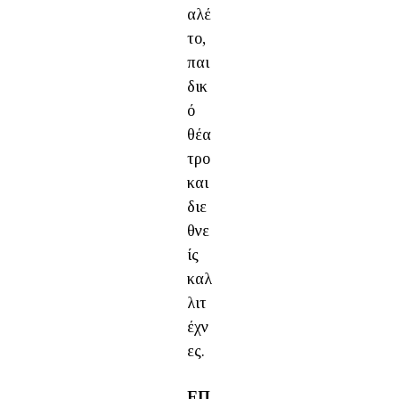
αλέ
το,
παι
δικ
ό
θέα
τρο
και
διε
θνε
ίς
καλ
λιτ
έχν
ες.
ΕΠ