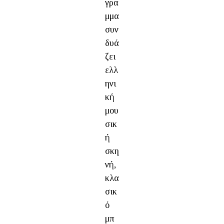
γρα
μμα
συν
δυά
ζει
ελλ
ηνι
κή
μου
σικ
ή
σκη
νή,
κλα
σικ
ό
μπ