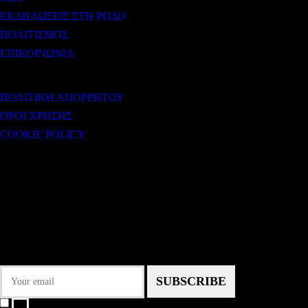
ΕΚΔΗΛΩΣΕΙΣ ΣΤΗ ΡΟΔΟ
ΠΟΛΙΤΙΣΜΟΣ
ΕΠΙΚΟΙΝΩΝΙΑ
ΧΡΗΣΙΜΟΙ ΣΥΝΔΕΣΜΟΙ
ΠΟΛΙΤΙΚΗ ΑΠΟΡΡΗΤΟΥ
ΟΡΟΙ ΧΡΗΣΗΣ
COOKIE POLICY
Subtitle
NEWSLETTER
Some description text for this item
Εγγραφείτε στο Newsletter μας για να μαθαίνετε πρώτοι τα νέα του σταθμού
μας!
I agree that my submitted data is being collected and stored.