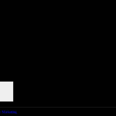
 London, New York, Los Angeles, beyond
are Radio Store
y Marketing