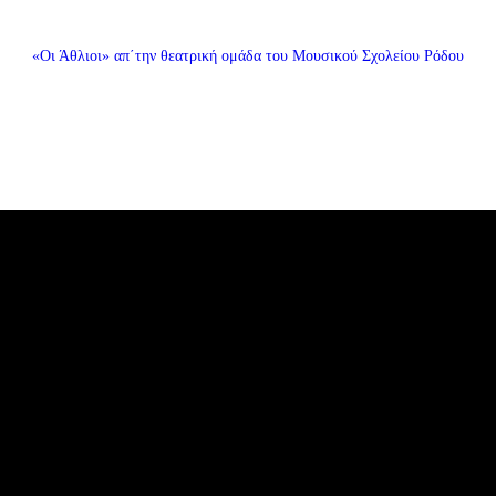
«Οι Άθλιοι» απ΄την θεατρική ομάδα του Μουσικού Σχολείου Ρόδου