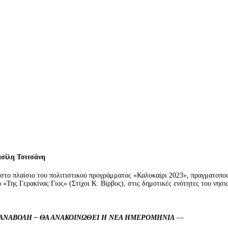
ασίλη Τσιτσάνη
το πλαίσιο του πολιτιστικού προγράμματος «Καλοκαίρι 2023», πραγματοποι
 «Της Γερακίνας Γιος» (Στίχοι Κ. Βίρβος), στις δημοτικές ενότητες του νησι
ΑΝΑΒΟΛΗ – ΘΑ ΑΝΑΚΟΙΝΩΘΕΙ Η ΝΕΑ ΗΜΕΡΟΜΗΝΙΑ
—