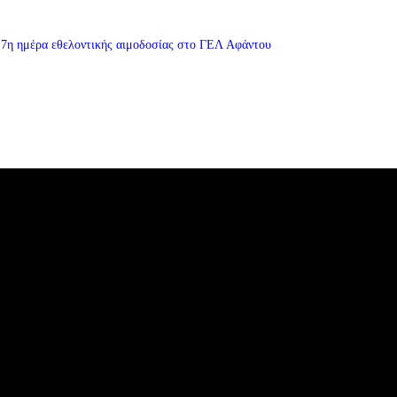
7η ημέρα εθελοντικής αιμοδοσίας στο ΓΕΛ Αφάντου