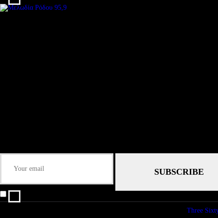
We are an independent, non-profit, online radio Broadcasting 24/7 live from
Subtitle
Install our free App:
Some description text for this item
Submit
Some description text for this item
Keep me up-to-date via email with the latest news, pre-sales and more from R
I agree that my submitted data is being collected and stored.
© copyright 2026. All Rights Reserved. Design & Development by
Three Sixt