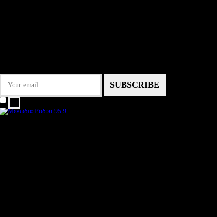
NEWSLETTER
Some description text for this item
Εγγραφείτε στο Newsletter μας για να μαθαίνετε πρώτοι τα νέα του σταθμού
μας!
I agree that my submitted data is being collected and stored.
We are an independent, non-profit, online radio Broadcasting 24/7 live from
Subtitle
Install our free App:
Some description text for this item
Submit