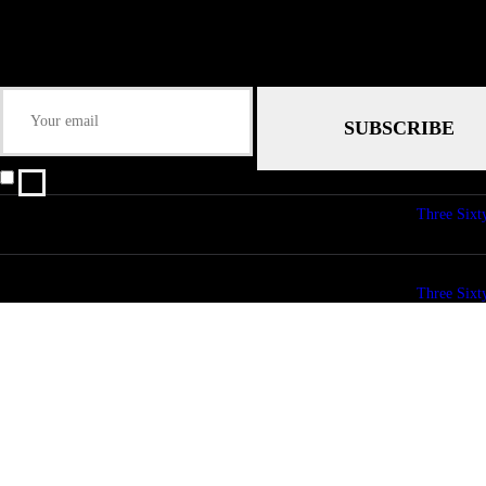
Some description text for this item
Keep me up-to-date via email with the latest news, pre-sales and more from R
I agree that my submitted data is being collected and stored.
© copyright 2026. All Rights Reserved. Design & Development by
Three Sixt
© copyright 2026. All Rights Reserved. Design & Development by
Three Sixt