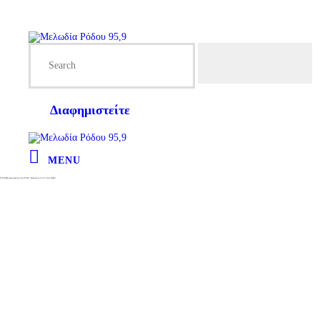
Διαφημιστείτε
MENU
Ο Στάθης Δρογώσης στη Ρόδο. Κυριακή 12/2 στην Αυλή!