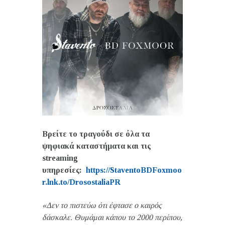
Βρείτε το τραγούδι σε όλα τα
ψηφιακά καταστήματα και τις
streaming
υπηρεσίες:
https
://
StaventoBDFoxmoo
r
.
lnk
.
to
/
DrosostaliaPR
«Δεν το πιστεύω ότι έφτασε ο καιρός
δάσκαλε. Θυμάμαι κάπου το 2000 περίπου,